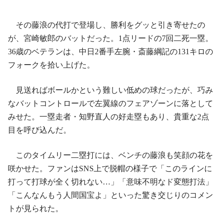
その藤浪の代打で登場し、勝利をグッと引き寄せたの
が、宮崎敏郎のバットだった。1点リードの7回二死一塁。
36歳のベテランは、中日2番手左腕・斎藤綱記の131キロの
フォークを拾い上げた。
見送ればボールかという難しい低めの球だったが、巧み
なバットコントロールで左翼線のフェアゾーンに落として
みせた。一塁走者・知野直人の好走塁もあり、貴重な2点
目を呼び込んだ。
このタイムリー二塁打には、ベンチの藤浪も笑顔の花を
咲かせた。ファンはSNS上で脱帽の様子で「このラインに
打って打球が全く切れない…」「意味不明なド変態打法」
「こんなんもう人間国宝よ」といった驚き交じりのコメン
トが見られた。