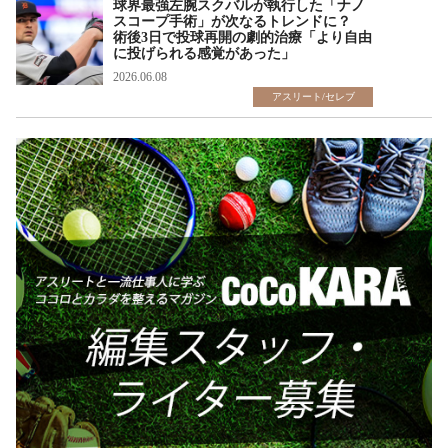
球界最強左腕スクバルが執行した「ナノ
スコープ手術」が次なるトレンドに？
術後3日で投球再開の劇的治療「より自由
に投げられる感覚があった」
2026.06.08
アスリート/セレブ