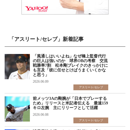
「アスリート/セレブ」新着記事
「風通しはいいよね」なぜ橋上監督代行
の巨人は強いのか 球界OBの考察 交流
戦勝率7割 松本剛ブレイクのきっかけに
も言及「彼に任せとけばうまくいくかな
と思う」
2026.06.09
アスリート/セレブ
前メッツ3Aの剛腕が「日本でプレーする
ため」リリースと米記者伝える 最速159
キロ左腕 主にリリーフとして活躍
2026.06.08
アスリート/セレブ