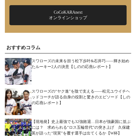
CoCoKARAnext
オンラインショップ
おすすめコラム
スワローズの未来を担う松下歩叶&石井巧――輝き始め
たルーキー2人の決意【しのの応燕レポート】
スワローズの“ヤク進”を陰で支える――松元ユウイチヘ
ッドコーチが語る自身の役割と驚きのエピソード【しの
の応燕レポート】
【現地発】史上最強でも32強敗退…日本が強豪国に並ぶ
には？ 求められる“ロス五輪世代”の突き上げ 久保建
英が語った“現実”を覆す選手は出てくるか【W杯】