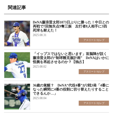
関連記事
DeNA藤浪晋太郎1073日ぶりに勝った！中日との
再戦で7回無失点9奪三振 左打者8人相手に3四
死球も耐えた！
2025.08.31
アスリート/セレブ
「イップスではないと思います」首脳陣が説く
藤浪晋太郎の“制球難克服計画” DeNAはいかに
怪腕を再起させるのか？【独占】
2025.08.02
アスリート/セレブ
36歳の覚醒？ DeNA“代役4番”が2戦3発「4番に
なった瞬間に4番の役割に切り替えたりすること
できるんか…」
2025.08.04
アスリート/セレブ