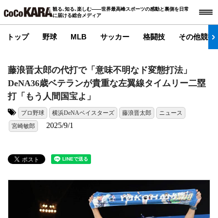
観る､知る､楽しむ――世界最高峰スポーツの感動と裏側を日常
に届ける総合メディア
トップ
野球
MLB
サッカー
格闘技
その他競技
藤浪晋太郎の代打で「意味不明なド変態打法」
DeNA36歳ベテランが貴重な左翼線タイムリー二塁
打「もう人間国宝よ」
プロ野球
横浜DeNAベイスターズ
藤浪晋太郎
ニュース
タグ:
2025/9/1
宮崎敏郎