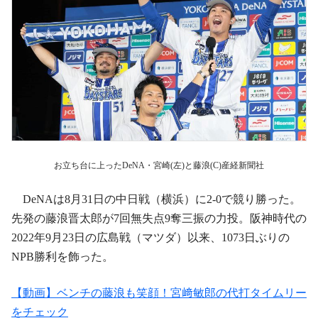
お立ち台に上ったDeNA・宮崎(左)と藤浪(C)産経新聞社
DeNAは8月31日の中日戦（横浜）に2-0で競り勝った。
先発の藤浪晋太郎が7回無失点9奪三振の力投。阪神時代の
2022年9月23日の広島戦（マツダ）以来、1073日ぶりの
NPB勝利を飾った。
【動画】ベンチの藤浪も笑顔！宮﨑敏郎の代打タイムリー
をチェック