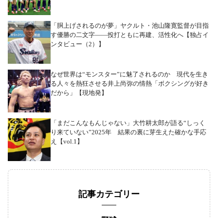
「胴上げされるのが夢」ヤクルト・池山隆寛監督が目指
す優勝の二文字――投打ともに再建、活性化へ【独占イ
ンタビュー（2）】
なぜ世界は“モンスター”に魅了されるのか 現代を生き
る人々を熱狂させる井上尚弥の情熱「ボクシングが好き
だから」【現地発】
「まだこんなもんじゃない」大竹耕太郎が語る“しっく
り来ていない”2025年 結果の裏に芽生えた確かな手応
え【vol.1】
記事カテゴリー