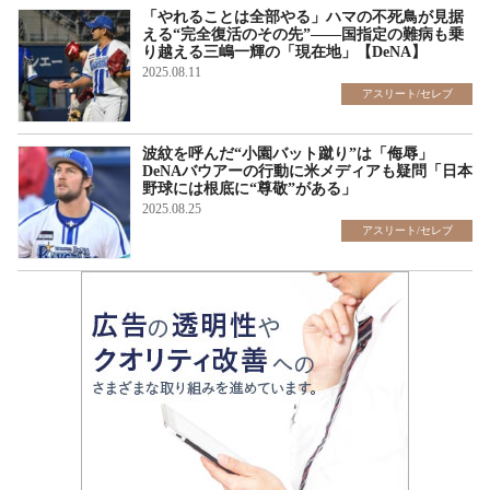
「やれることは全部やる」ハマの不死鳥が見据
える“完全復活のその先”――国指定の難病も乗
り越える三嶋一輝の「現在地」【DeNA】
2025.08.11
アスリート/セレブ
波紋を呼んだ“小園バット蹴り”は「侮辱」
DeNAバウアーの行動に米メディアも疑問「日本
野球には根底に“尊敬”がある」
2025.08.25
アスリート/セレブ