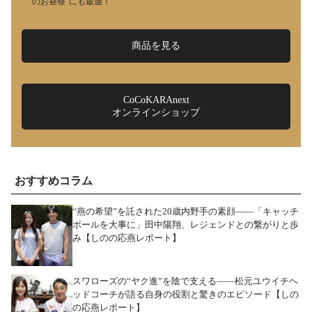
のお昼寝”にも最適！
商品を見る
CoCoKARAnext
オンラインショップ
おすすめコラム
“燕の希望”を託された20歳内野手の素顔――「キャッチ
ボールを大事に」田中陽翔、レジェンドとの繋がりと歩
み【しのの応燕レポート】
スワローズの“ヤク進”を陰で支える――松元ユウイチヘ
ッドコーチが語る自身の役割と驚きのエピソード【しの
の応燕レポート】