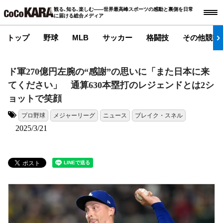
観る､知る､楽しむ――世界最高峰スポーツの感動と裏側を日常
に届ける総合メディア
トップ
野球
MLB
サッカー
格闘技
その他競技
ド軍270億円左腕の“感謝”の思いに「また日本に来
てください」 通算630本塁打のレジェンドとは2シ
ョットで笑顔
プロ野球
メジャーリーグ
ニュース
ブレイク・スネル
タグ:
2025/3/21