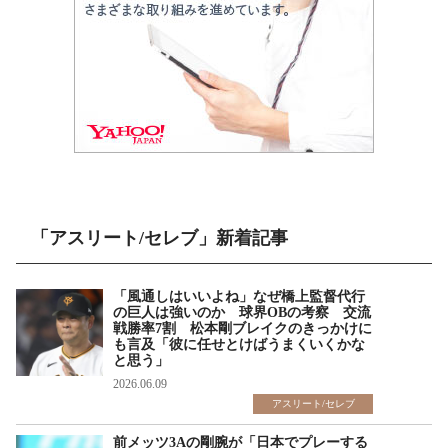
「アスリート/セレブ」新着記事
「風通しはいいよね」なぜ橋上監督代行
の巨人は強いのか 球界OBの考察 交流
戦勝率7割 松本剛ブレイクのきっかけに
も言及「彼に任せとけばうまくいくかな
と思う」
2026.06.09
アスリート/セレブ
前メッツ3Aの剛腕が「日本でプレーする