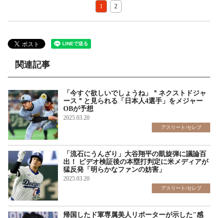
1
2
関連記事
「今すぐ欲しいでしょうね」＂ネクストドジャ
ース＂と見られる「日本人4選手」をメジャー
OBが予想
2025.03.20
アスリート/セレブ
「流石にうんざり」大谷翔平の凱旋弾に議論百
出！ ビデオ検証後の本塁打判定に米メディアが
猛反発「明らかなファンの妨害」
2025.03.20
アスリート/セレブ
帰国したド軍専属美人リポーターが示した"感