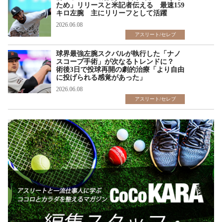
ため」リリースと米記者伝える 最速159
キロ左腕 主にリリーフとして活躍
2026.06.08
アスリート/セレブ
球界最強左腕スクバルが執行した「ナノ
スコープ手術」が次なるトレンドに？
術後3日で投球再開の劇的治療「より自由
に投げられる感覚があった」
2026.06.08
アスリート/セレブ