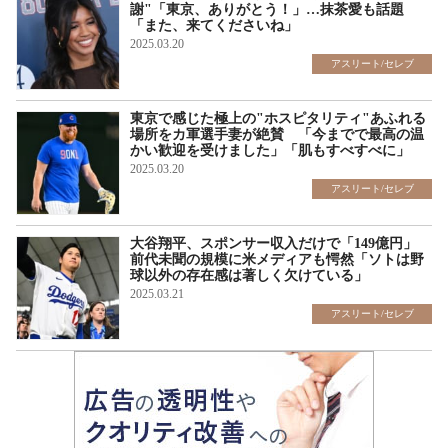
謝"「東京、ありがとう！」…抹茶愛も話題
「また、来てくださいね」
2025.03.20
アスリート/セレブ
東京で感じた極上の"ホスピタリティ"あふれる
場所をカ軍選手妻が絶賛 「今までで最高の温
かい歓迎を受けました」「肌もすべすべに」
2025.03.20
アスリート/セレブ
大谷翔平、スポンサー収入だけで「149億円」
前代未聞の規模に米メディアも愕然「ソトは野
球以外の存在感は著しく欠けている」
2025.03.21
アスリート/セレブ