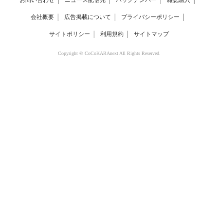
お問い合わせ
│
ニュース配信先
│
バックナンバー
│
雑誌購入
│
会社概要
│
広告掲載について
│
プライバシーポリシー
│
サイトポリシー
│
利用規約
│
サイトマップ
Copyright © CoCoKARAnext All Rights Reserved.