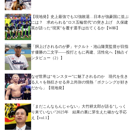
【現地発】史上最強でも32強敗退…日本が強豪国に並ぶ
には？ 求められる“ロス五輪世代”の突き上げ 久保建
英が語った“現実”を覆す選手は出てくるか【W杯】
「胴上げされるのが夢」ヤクルト・池山隆寛監督が目指
す優勝の二文字――投打ともに再建、活性化へ【独占イ
ンタビュー（2）】
なぜ世界は“モンスター”に魅了されるのか 現代を生き
る人々を熱狂させる井上尚弥の情熱「ボクシングが好き
だから」【現地発】
「まだこんなもんじゃない」大竹耕太郎が語る“しっく
り来ていない”2025年 結果の裏に芽生えた確かな手応
え【vol.1】