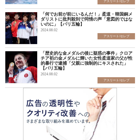
アスリート/セレブ
「何でお前が前にいるんだ！」柔道・韓国銅メ
ダリストに批判殺到で同情の声「意図的ではな
いのに」【パリ五輪】
2024.08.02
アスリート/セレブ
「歴史的な金メダルの後に疑惑の事件」クロア
チア初の金メダルに輝いた女性柔道家の父が性
的暴行で逮捕「父親に強制的にキスされた」
【パリ五輪】
2024.08.02
アスリート/セレブ