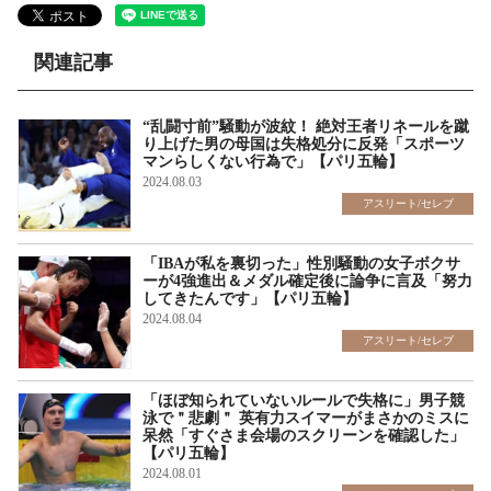
関連記事
“乱闘寸前”騒動が波紋！ 絶対王者リネールを蹴
り上げた男の母国は失格処分に反発「スポーツ
マンらしくない行為で」【パリ五輪】
2024.08.03
アスリート/セレブ
「IBAが私を裏切った」性別騒動の女子ボクサ
ーが4強進出＆メダル確定後に論争に言及「努力
してきたんです」【パリ五輪】
2024.08.04
アスリート/セレブ
「ほぼ知られていないルールで失格に」男子競
泳で＂悲劇＂ 英有力スイマーがまさかのミスに
呆然「すぐさま会場のスクリーンを確認した」
【パリ五輪】
2024.08.01