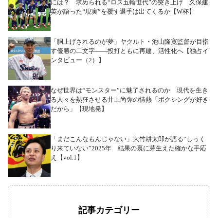
には？ 求められる“ロス五輪世代”の突き上げ 久保建
英が語った“現実”を覆す選手は出てくるか【W杯】
「胴上げされるのが夢」ヤクルト・池山隆寛監督が目指
す優勝の二文字――投打ともに再建、活性化へ【独占イ
ンタビュー（2）】
なぜ世界は“モンスター”に魅了されるのか 現代を生き
る人々を熱狂させる井上尚弥の情熱「ボクシングが好き
だから」【現地発】
「まだこんなもんじゃない」大竹耕太郎が語る“しっく
り来ていない”2025年 結果の裏に芽生えた確かな手応
え【vol.1】
記事カテゴリー