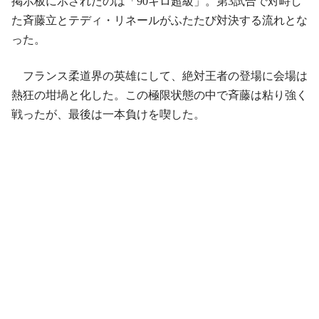
掲示板に示されたのは「90キロ超級」。第3試合で対峙し
た斉藤立とテディ・リネールがふたたび対決する流れとな
った。
フランス柔道界の英雄にして、絶対王者の登場に会場は
熱狂の坩堝と化した。この極限状態の中で斉藤は粘り強く
戦ったが、最後は一本負けを喫した。