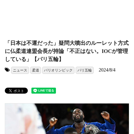
「日本は不運だった」疑問大噴出のルーレット方式
に仏柔道連盟会長が持論「不正はない。IOCが管理
している」【パリ五輪】
2024/8/4
ニュース
柔道
パリオリンピック
パリ五輪
タグ: