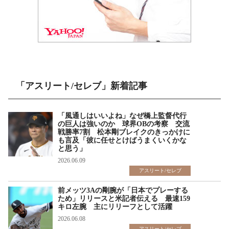
「アスリート/セレブ」新着記事
「風通しはいいよね」なぜ橋上監督代行
の巨人は強いのか 球界OBの考察 交流
戦勝率7割 松本剛ブレイクのきっかけに
も言及「彼に任せとけばうまくいくかな
と思う」
2026.06.09
アスリート/セレブ
前メッツ3Aの剛腕が「日本でプレーする
ため」リリースと米記者伝える 最速159
キロ左腕 主にリリーフとして活躍
2026.06.08
アスリート/セレブ