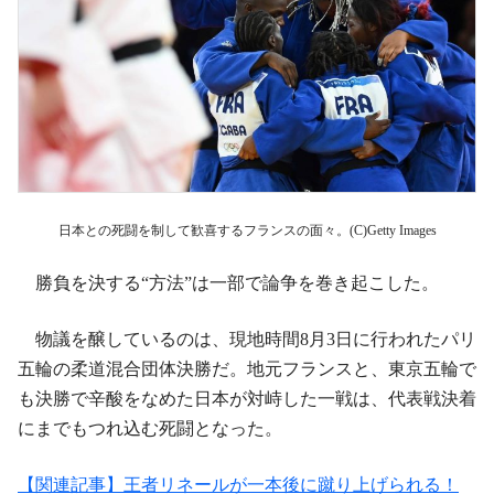
日本との死闘を制して歓喜するフランスの面々。(C)Getty Images
勝負を決する“方法”は一部で論争を巻き起こした。
物議を醸しているのは、現地時間8月3日に行われたパリ
五輪の柔道混合団体決勝だ。地元フランスと、東京五輪で
も決勝で辛酸をなめた日本が対峙した一戦は、代表戦決着
にまでもつれ込む死闘となった。
【関連記事】王者リネールが一本後に蹴り上げられる！