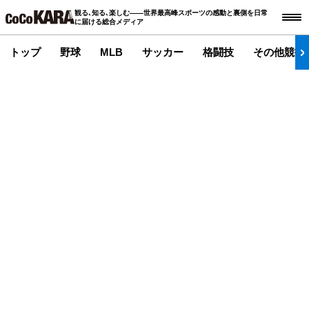
観る､知る､楽しむ――世界最高峰スポーツの感動と裏側を日常
に届ける総合メディア
トップ
野球
MLB
サッカー
格闘技
その他競技