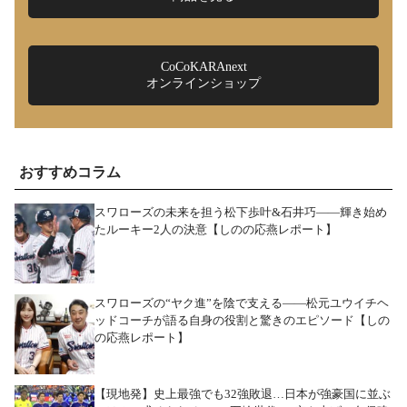
CoCoKARAnext
オンラインショップ
おすすめコラム
スワローズの未来を担う松下歩叶&石井巧――輝き始め
たルーキー2人の決意【しのの応燕レポート】
スワローズの“ヤク進”を陰で支える――松元ユウイチヘ
ッドコーチが語る自身の役割と驚きのエピソード【しの
の応燕レポート】
【現地発】史上最強でも32強敗退…日本が強豪国に並ぶ