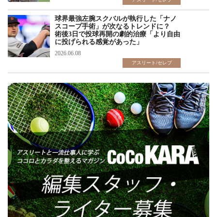
球界最強左腕スクバルが執行した「ナノ
スコープ手術」が次なるトレンドに？
術後3日で投球再開の劇的治療「より自由
に投げられる感覚があった」
2026.06.08
アスリート/セレブ