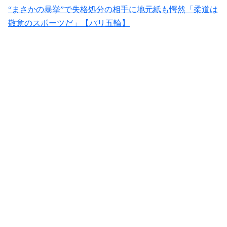
“まさかの暴挙”で失格処分の相手に地元紙も愕然「柔道は
敬意のスポーツだ」【パリ五輪】