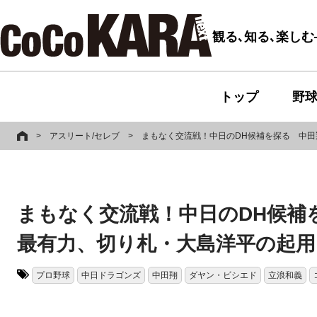
観る､知る､楽し
トップ
野
>
アスリート/セレブ
>
まもなく交流戦！中日のDH候補を探る 中
まもなく交流戦！中日のDH候補
最有力、切り札・大島洋平の起用
プロ野球
中日ドラゴンズ
中田翔
ダヤン・ビシエド
立浪和義
タグ: