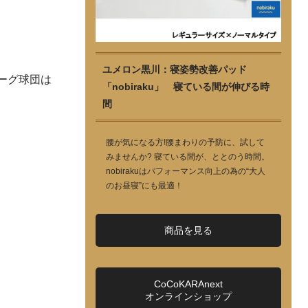
ユメロン黒川：寝姿勢改善パッド
ーグ球団は
「nobiraku」 寝ている間が伸びる時
間
腰が気になる方!腰まわりの予防に、試して
みませんか? 寝ている間が、ととのう時間。
nobirakuはパフォーマンス向上の為の“大人
のお昼寝”にも最適！
商品を見る
CoCoKARAnext
オンラインショップ