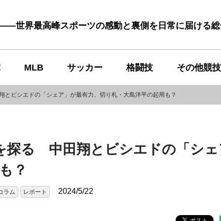
む――世界最高峰スポーツの感動と裏側を日常に届ける
球
MLB
サッカー
格闘技
その他競技
田翔とビシエドの「シェア」が最有力、切り札・大島洋平の起用も？
を探る 中田翔とビシエドの「シェ
も？
2024/5/22
コラム
レポート