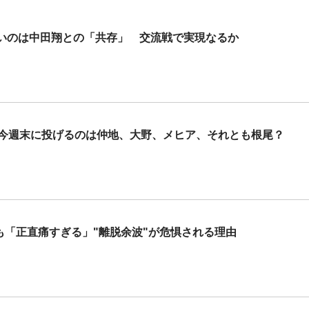
いのは中田翔との「共存」 交流戦で実現なるか
 今週末に投げるのは仲地、大野、メヒア、それとも根尾？
も「正直痛すぎる」"離脱余波"が危惧される理由