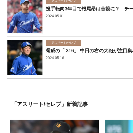
アスリート/セレブ
投手転向3年目で根尾昂は苦境に？ チ
2024.05.01
アスリート/セレブ
脅威の「.316」 中日の右の大砲が注目
2024.05.16
「アスリート/セレブ」新着記事