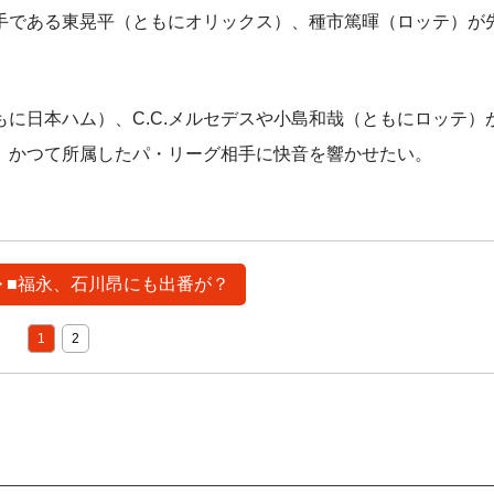
手である東晃平（ともにオリックス）、種市篤暉（ロッテ）が
に日本ハム）、C.C.メルセデスや小島和哉（ともにロッテ）
、かつて所属したパ・リーグ相手に快音を響かせたい。
> ■福永、石川昂にも出番が？
1
2