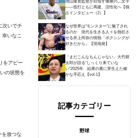
池山隆寛監督が目指す優勝の二文字
――投打ともに再建、活性化へ【独
占インタビュー（2）】
に次いでチ
なぜ世界は“モンスター”に魅了され
るのか 現代を生きる人々を熱狂さ
。幸いなこ
せる井上尚弥の情熱「ボクシングが
好きだから」【現地発】
「まだこんなもんじゃない」大竹耕
りをアピー
太郎が語る“しっくり来ていな
い”2025年 結果の裏に芽生えた確
互いの状態を
かな手応え【vol.1】
記事カテゴリー
野球
ーを放つな