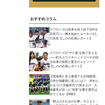
おすすめコラム
スワローズの未来を担う松下歩叶&
石井巧――輝き始めたルーキー2人
の決意【しのの応燕レポート】
スワローズの“ヤク進”を陰で支える
――松元ユウイチヘッドコーチが語
る自身の役割と驚きのエピソード
【しのの応燕レポート】
【現地発】史上最強でも32強敗退…
日本が強豪国に並ぶには？ 求めら
れる“ロス五輪世代”の突き上げ 久
保建英が語った“現実”を覆す選手は
出てくるか【W杯】
「胴上げされるのが夢」ヤクルト・