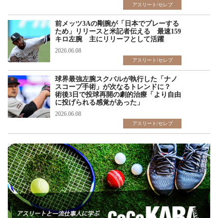
アスリート/セレブ
前メッツ3Aの剛腕が「日本でプレーする
ため」リリースと米記者伝える 最速159
キロ左腕 主にリリーフとして活躍
2026.06.08
アスリート/セレブ
球界最強左腕スクバルが執行した「ナノ
スコープ手術」が次なるトレンドに？
術後3日で投球再開の劇的治療「より自由
に投げられる感覚があった」
2026.06.08
アスリート/セレブ