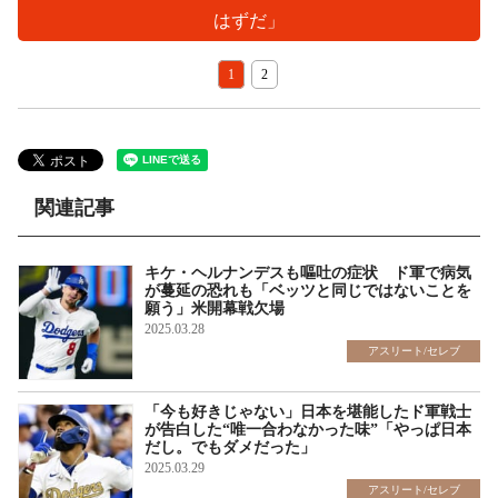
はずだ」
1
2
関連記事
キケ・ヘルナンデスも嘔吐の症状 ド軍で病気
が蔓延の恐れも「ベッツと同じではないことを
願う」米開幕戦欠場
2025.03.28
アスリート/セレブ
「今も好きじゃない」日本を堪能したド軍戦士
が告白した“唯一合わなかった味”「やっぱ日本
だし。でもダメだった」
2025.03.29
アスリート/セレブ