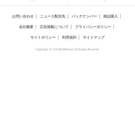
お問い合わせ
│
ニュース配信先
│
バックナンバー
│
雑誌購入
│
会社概要
│
広告掲載について
│
プライバシーポリシー
│
サイトポリシー
│
利用規約
│
サイトマップ
Copyright © CoCoKARAnext All Rights Reserved.