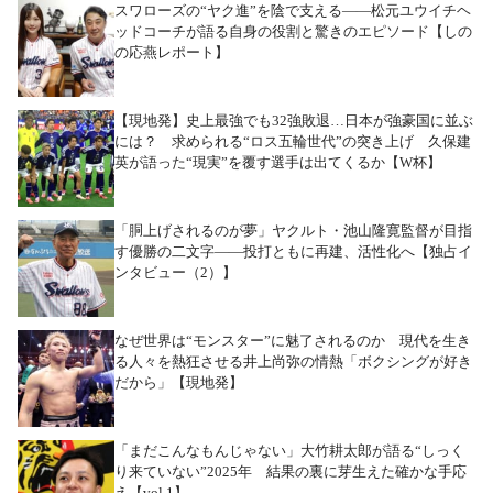
スワローズの“ヤク進”を陰で支える――松元ユウイチヘ
ッドコーチが語る自身の役割と驚きのエピソード【しの
の応燕レポート】
【現地発】史上最強でも32強敗退…日本が強豪国に並ぶ
には？ 求められる“ロス五輪世代”の突き上げ 久保建
英が語った“現実”を覆す選手は出てくるか【W杯】
「胴上げされるのが夢」ヤクルト・池山隆寛監督が目指
す優勝の二文字――投打ともに再建、活性化へ【独占イ
ンタビュー（2）】
なぜ世界は“モンスター”に魅了されるのか 現代を生き
る人々を熱狂させる井上尚弥の情熱「ボクシングが好き
だから」【現地発】
「まだこんなもんじゃない」大竹耕太郎が語る“しっく
り来ていない”2025年 結果の裏に芽生えた確かな手応
え【vol.1】