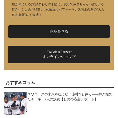
腰が気になる方!腰まわりの予防に、試してみませんか? 寝ている
間が、ととのう時間。 nobirakuはパフォーマンス向上の為の“大人
のお昼寝”にも最適！
商品を見る
CoCoKARAnext
オンラインショップ
おすすめコラム
スワローズの未来を担う松下歩叶&石井巧――輝き始め
たルーキー2人の決意【しのの応燕レポート】