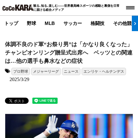
観る､知る､楽しむ――世界最高峰スポーツの感動と裏側を日常
に届ける総合メディア
トップ
野球
MLB
サッカー
格闘技
その他競技
体調不良のド軍“お祭り男”は「かなり良くなった」
チャンピオンリング贈呈式出席へ ベッツとの関連
は…他の選手も鼻水などの症状
プロ野球
メジャーリーグ
ニュース
エンリケ・ヘルナンデス
タグ:
2025/3/29