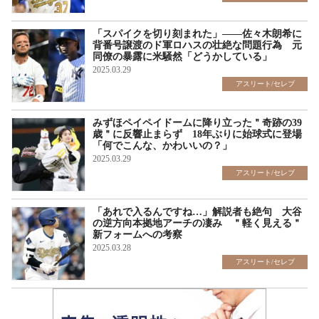
「スパイクを切り刻まれた」――佐々木朗希に
背番号譲渡のド軍ロハスの壮絶な問題行為 元
同僚の暴露に米騒然「どうかしている」
2025.03.29
アスリート/セレブ
みずほペイペイドームに降り立った＂奇跡の39
歳＂に反響止まらず 18年ぶりに始球式に登場
「何でこんな、かわいいの？」
2025.03.29
アスリート/セレブ
「あれで入るんですね…」解説者も絶句 大谷
の逆方向本拠地アーチの凄み ＂軽く見える＂
新フォームへの考察
2025.03.28
アスリート/セレブ