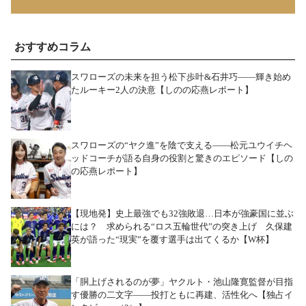
おすすめコラム
スワローズの未来を担う松下歩叶&石井巧――輝き始め
たルーキー2人の決意【しのの応燕レポート】
スワローズの“ヤク進”を陰で支える――松元ユウイチヘ
ッドコーチが語る自身の役割と驚きのエピソード【しの
の応燕レポート】
【現地発】史上最強でも32強敗退…日本が強豪国に並ぶ
には？ 求められる“ロス五輪世代”の突き上げ 久保建
英が語った“現実”を覆す選手は出てくるか【W杯】
「胴上げされるのが夢」ヤクルト・池山隆寛監督が目指
す優勝の二文字――投打ともに再建、活性化へ【独占イ