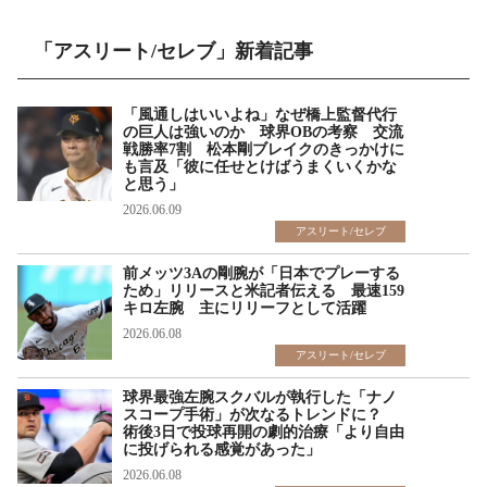
「アスリート/セレブ」新着記事
「風通しはいいよね」なぜ橋上監督代行
の巨人は強いのか 球界OBの考察 交流
戦勝率7割 松本剛ブレイクのきっかけに
も言及「彼に任せとけばうまくいくかな
と思う」
2026.06.09
アスリート/セレブ
前メッツ3Aの剛腕が「日本でプレーする
ため」リリースと米記者伝える 最速159
キロ左腕 主にリリーフとして活躍
2026.06.08
アスリート/セレブ
球界最強左腕スクバルが執行した「ナノ
スコープ手術」が次なるトレンドに？
術後3日で投球再開の劇的治療「より自由
に投げられる感覚があった」
2026.06.08