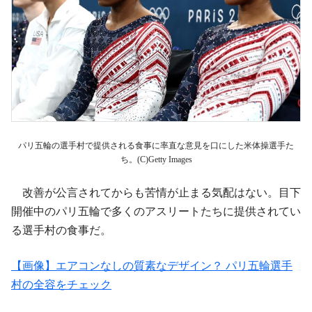
パリ五輪の選手村で提供される食事に率直な意見を口にした米体操選手た
ち。(C)Getty Images
改善が公言されてからも苦情が止まる気配はない。目下
開催中のパリ五輪で多くのアスリートたちに提供されてい
る選手村の食事だ。
【画像】エアコンなしの質素なデザイン？ パリ五輪選手
村の全容をチェック