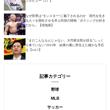
ンタビュー（2）】
なぜ世界は“モンスター”に魅了されるのか 現代を生き
る人々を熱狂させる井上尚弥の情熱「ボクシングが好き
だから」【現地発】
「まだこんなもんじゃない」大竹耕太郎が語る“しっく
り来ていない”2025年 結果の裏に芽生えた確かな手応
え【vol.1】
記事カテゴリー
野球
MLB
サッカー