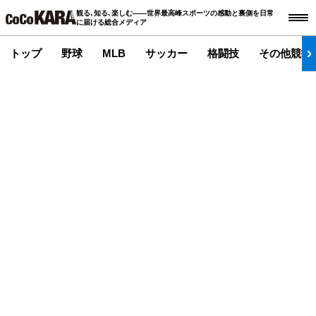
観る､知る､楽しむ――世界最高峰スポーツの感動と裏側を日常
に届ける総合メディア
トップ
野球
MLB
サッカー
格闘技
その他競技