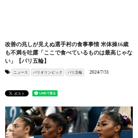
改善の兆しが見えぬ選手村の食事事情 米体操16歳
も不満を吐露「ここで食べているものは最高じゃな
い」【パリ五輪】
2024/7/31
ニュース
パリオリンピック
パリ五輪
タグ: