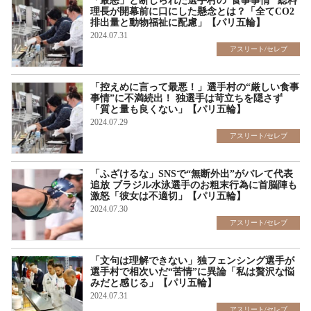
「最悪」と断じられた選手村の“食事事情” 総料
理長が開幕前に口にした懸念とは？「全てCO2
排出量と動物福祉に配慮」【パリ五輪】
2024.07.31
アスリート/セレブ
「控えめに言って最悪！」選手村の“厳しい食事
事情”に不満続出！ 独選手は苛立ちを隠さず
「質と量も良くない」【パリ五輪】
2024.07.29
アスリート/セレブ
「ふざけるな」SNSで“無断外出”がバレて代表
追放 ブラジル水泳選手のお粗末行為に首脳陣も
激怒「彼女は不適切」【パリ五輪】
2024.07.30
アスリート/セレブ
「文句は理解できない」独フェンシング選手が
選手村で相次いだ“苦情”に異論「私は贅沢な悩
みだと感じる」【パリ五輪】
2024.07.31
アスリート/セレブ