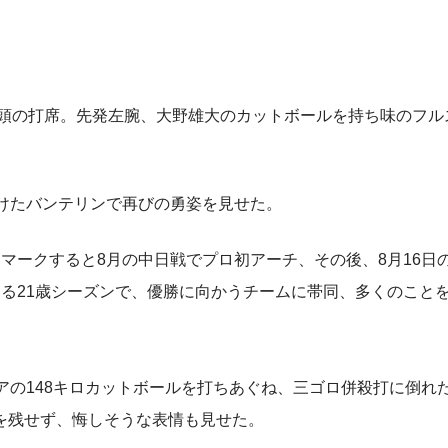
先頭の打席。先発左腕、大野雄大のカットボールを持ち味のフル
けたバンテリンで再びの勇姿を見せた。
ークすると8月の中日戦でプロ初アーチ、その後、8月16日
る21歳シーズンで、優勝に向かうチームに帯同、多くのこと
の148キロカットボールを打ちあぐね、三ゴロ併殺打に倒れ
を残せず、悔しそうな表情も見せた。