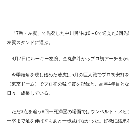
「7番・左翼」で先発した中川勇斗は0－0で迎えた3回
左翼スタンドに運ぶ。
8月7日にルーキー左腕、金丸夢斗からプロ初アーチをか
今季頭角を現し始めた若虎は5月の巨人戦でプロ初安打をマ
（東京ドーム）でプロ初の猛打賞を記録と、高卒4年目とな
日々、成長している。
ただ3点を追う8回一死満塁の場面ではウンベルト・メヒア
一塁まで足を伸ばすもあと一歩及ばなかった。好機に結果