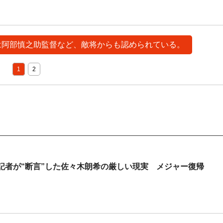
勢は阿部慎之助監督など、敵将からも認められている。
1
2
記者が“断言”した佐々木朗希の厳しい現実 メジャー復帰