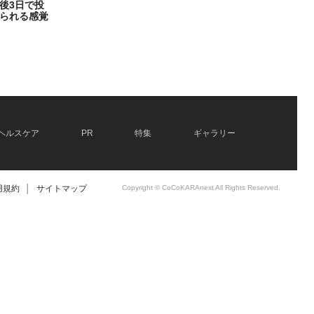
後3日で投
られる感覚
ヘルスケア
PR
特集
ギャラリー
用規約
│
サイトマップ
Copyright © CoCoKARAnext All Rights Reserved.