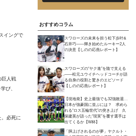
おすすめコラム
スイングで
スワローズの未来を担う松下歩叶&
石井巧――輝き始めたルーキー2人
の決意【しのの応燕レポート】
スワローズの“ヤク進”を陰で支える
――松元ユウイチヘッドコーチが語
の巨人戦
る自身の役割と驚きのエピソード
【しのの応燕レポート】
を学び、
【現地発】史上最強でも32強敗退…
日本が強豪国に並ぶには？ 求めら
れる“ロス五輪世代”の突き上げ 久
保建英が語った“現実”を覆す選手は
た。必死に
出てくるか【W杯】
「胴上げされるのが夢」ヤクルト・