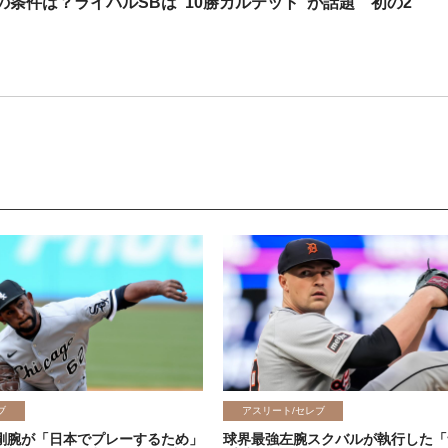
条件は？ライバルSBは"10勝カルテット"が話題 初の2
ブ
アスリート/セレブ
剛腕が「日本でプレーするため」
球界最強左腕スクバルが執行した「