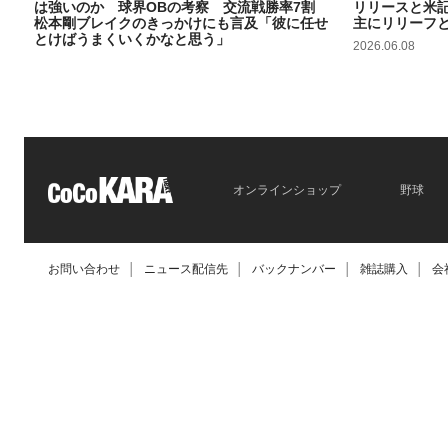
は強いのか 球界OBの考察 交流戦勝率7割
リリースと米
松本剛ブレイクのきっかけにも言及「彼に任せ
主にリリーフ
とけばうまくいくかなと思う」
2026.06.08
2026.06.09
オンラインショップ
野球
お問い合わせ
│
ニュース配信先
│
バックナンバー
│
雑誌購入
│
会