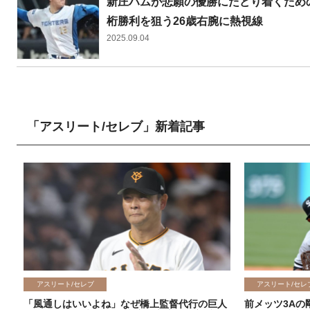
新庄ハムが悲願の優勝にたどり着くための
桁勝利を狙う26歳右腕に熱視線
2025.09.04
「アスリート/セレブ」新着記事
アスリート/セレブ
アスリート/セレ
「風通しはいいよね」なぜ橋上監督代行の巨人
前メッツ3Aの