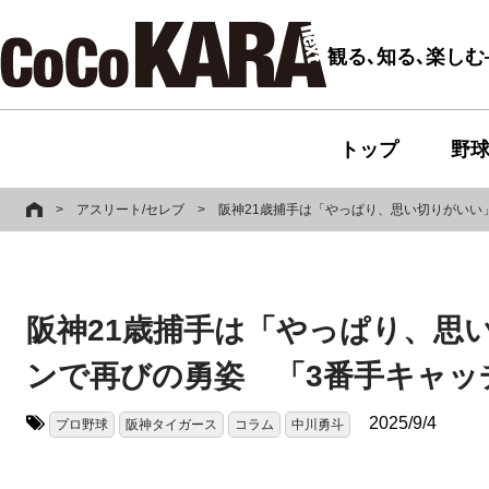
観る､知る､楽し
トップ
野
>
アスリート/セレブ
>
阪神21歳捕手は「やっぱり、思い切りがいい
阪神21歳捕手は「やっぱり、思
ンで再びの勇姿 「3番手キャッ
2025/9/4
プロ野球
阪神タイガース
コラム
中川勇斗
タグ: