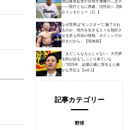
池山隆寛監督が目指す優勝の二文字
――投打ともに再建、活性化へ【独
占インタビュー（2）】
なぜ世界は“モンスター”に魅了され
るのか 現代を生きる人々を熱狂さ
せる井上尚弥の情熱「ボクシングが
好きだから」【現地発】
「まだこんなもんじゃない」大竹耕
太郎が語る“しっくり来ていな
い”2025年 結果の裏に芽生えた確
かな手応え【vol.1】
記事カテゴリー
野球