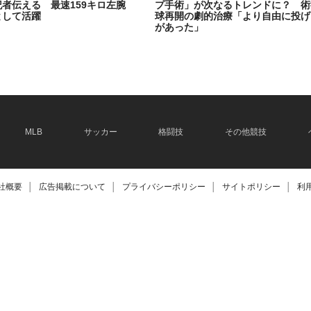
記者伝える 最速159キロ左腕
プ手術」が次なるトレンドに？ 術
として活躍
球再開の劇的治療「より自由に投げ
があった」
2026.06.08
MLB
サッカー
格闘技
その他競技
社概要
│
広告掲載について
│
プライバシーポリシー
│
サイトポリシー
│
利