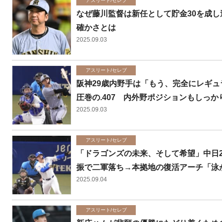
アスリート/セレブ
なぜ藤川監督は新任として貯金30を成
確かさとは
2025.09.03
アスリート/セレブ
阪神29歳内野手は「もう、完全にレギ
圧巻の.407 内外野ポジションもしっ
2025.09.03
アスリート/セレブ
「ドラゴンズの未来、そして希望」中日2
振で二軍落ち→本拠地の復活アーチ「泳
2025.09.04
アスリート/セレブ