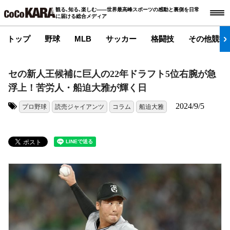
観る､知る､楽しむ――世界最高峰スポーツの感動と裏側を日常
に届ける総合メディア
トップ
野球
MLB
サッカー
格闘技
その他競技
セの新人王候補に巨人の22年ドラフト5位右腕が急
浮上！苦労人・船迫大雅が輝く日
2024/9/5
プロ野球
読売ジャイアンツ
コラム
船迫大雅
タグ: