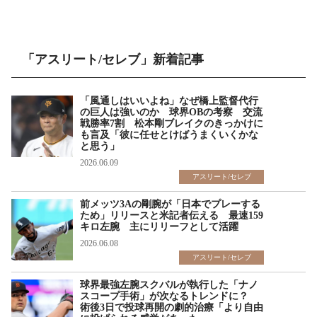
「アスリート/セレブ」新着記事
「風通しはいいよね」なぜ橋上監督代行
の巨人は強いのか 球界OBの考察 交流
戦勝率7割 松本剛ブレイクのきっかけに
も言及「彼に任せとけばうまくいくかな
と思う」
2026.06.09
アスリート/セレブ
前メッツ3Aの剛腕が「日本でプレーする
ため」リリースと米記者伝える 最速159
キロ左腕 主にリリーフとして活躍
2026.06.08
アスリート/セレブ
球界最強左腕スクバルが執行した「ナノ
スコープ手術」が次なるトレンドに？
術後3日で投球再開の劇的治療「より自由