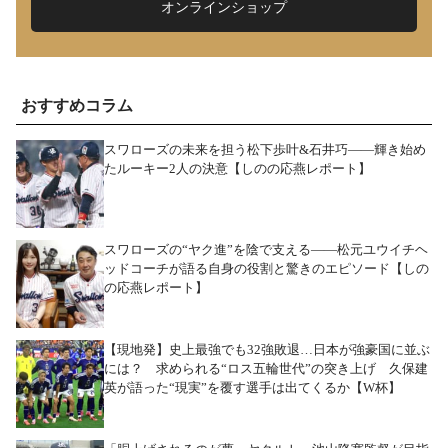
オンラインショップ
おすすめコラム
スワローズの未来を担う松下歩叶&石井巧――輝き始め
たルーキー2人の決意【しのの応燕レポート】
スワローズの“ヤク進”を陰で支える――松元ユウイチヘ
ッドコーチが語る自身の役割と驚きのエピソード【しの
の応燕レポート】
【現地発】史上最強でも32強敗退…日本が強豪国に並ぶ
には？ 求められる“ロス五輪世代”の突き上げ 久保建
英が語った“現実”を覆す選手は出てくるか【W杯】