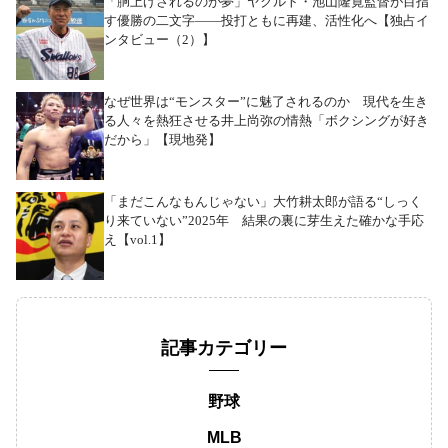
「胴上げされるのが夢」ヤクルト・池山隆寛監督が目指
す優勝の二文字――投打ともに再建、活性化へ【独占イ
ンタビュー（2）】
なぜ世界は“モンスター”に魅了されるのか 現代を生き
る人々を熱狂させる井上尚弥の情熱「ボクシングが好き
だから」【現地発】
「まだこんなもんじゃない」大竹耕太郎が語る“しっく
り来ていない”2025年 結果の裏に芽生えた確かな手応
え【vol.1】
記事カテゴリー
野球
MLB