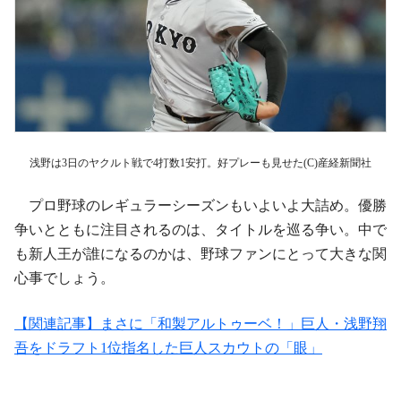
浅野は3日のヤクルト戦で4打数1安打。好プレーも見せた(C)産経新聞社
プロ野球のレギュラーシーズンもいよいよ大詰め。優勝
争いとともに注目されるのは、タイトルを巡る争い。中で
も新人王が誰になるのかは、野球ファンにとって大きな関
心事でしょう。
【関連記事】まさに「和製アルトゥーベ！」巨人・浅野翔
吾をドラフト1位指名した巨人スカウトの「眼」