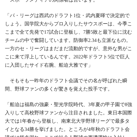
「パ・リーグは西武のドラフト1位・武内夏暉で決定的で
しょう。国学院大からプロ入りしたサウスポーは、今季こ
こまで全て先発で17試合に登板し、7勝5敗と最下位に沈む
チームの中で奮闘しています。防御率2.34も立派なもの。
一方のセ・リーグはまだまだ流動的ですが、意外な男がこ
こに来て浮上しているんです。2022年ドラフト5位で巨人
に入団したサイド右腕、船迫大雅です」
そもそも一昨年のドラフト会議でその名が呼ばれた瞬
間、野球ファンの多くが驚きを覚えた投手です。
「船迫は福島の強豪・聖光学院時代、3年夏の甲子園で8強
入りして高校野球ファンから注目されました。東日本国際
大では1年春から登板し、南東北大学野球リーグで最多タ
イとなる34勝を挙げました。ところが4年秋のドラフト会