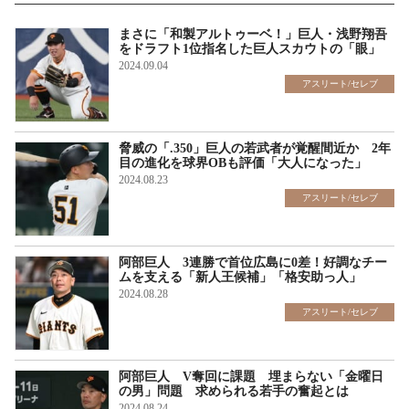
まさに「和製アルトゥーベ！」巨人・浅野翔吾
をドラフト1位指名した巨人スカウトの「眼」
2024.09.04
アスリート/セレブ
脅威の「.350」巨人の若武者が覚醒間近か 2年
目の進化を球界OBも評価「大人になった」
2024.08.23
アスリート/セレブ
阿部巨人 3連勝で首位広島に0差！好調なチー
ムを支える「新人王候補」「格安助っ人」
2024.08.28
アスリート/セレブ
阿部巨人 V奪回に課題 埋まらない「金曜日
の男」問題 求められる若手の奮起とは
2024.08.24