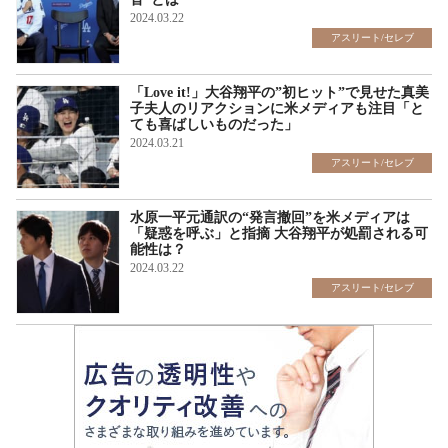
2024.03.22
アスリート/セレブ
「Love it!」大谷翔平の”初ヒット”で見せた真美
子夫人のリアクションに米メディアも注目「と
ても喜ばしいものだった」
2024.03.21
アスリート/セレブ
水原一平元通訳の“発言撤回”を米メディアは
「疑惑を呼ぶ」と指摘 大谷翔平が処罰される可
能性は？
2024.03.22
アスリート/セレブ