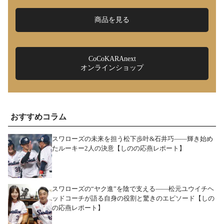
商品を見る
CoCoKARAnext
オンラインショップ
おすすめコラム
スワローズの未来を担う松下歩叶&石井巧――輝き始め
たルーキー2人の決意【しのの応燕レポート】
スワローズの“ヤク進”を陰で支える――松元ユウイチヘ
ッドコーチが語る自身の役割と驚きのエピソード【しの
の応燕レポート】