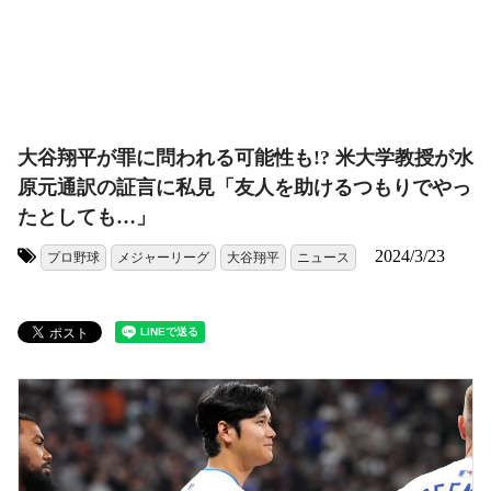
大谷翔平が罪に問われる可能性も!? 米大学教授が水
原元通訳の証言に私見「友人を助けるつもりでやっ
たとしても…」
2024/3/23
プロ野球
メジャーリーグ
大谷翔平
ニュース
タグ: