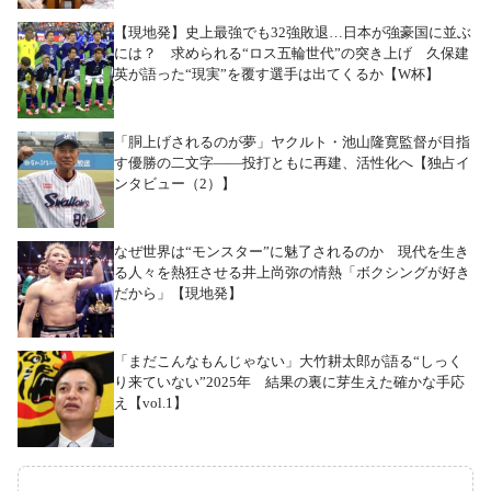
【現地発】史上最強でも32強敗退…日本が強豪国に並ぶ
には？ 求められる“ロス五輪世代”の突き上げ 久保建
英が語った“現実”を覆す選手は出てくるか【W杯】
「胴上げされるのが夢」ヤクルト・池山隆寛監督が目指
す優勝の二文字――投打ともに再建、活性化へ【独占イ
ンタビュー（2）】
なぜ世界は“モンスター”に魅了されるのか 現代を生き
る人々を熱狂させる井上尚弥の情熱「ボクシングが好き
だから」【現地発】
「まだこんなもんじゃない」大竹耕太郎が語る“しっく
り来ていない”2025年 結果の裏に芽生えた確かな手応
え【vol.1】