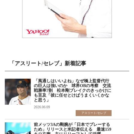
「アスリート/セレブ」新着記事
「風通しはいいよね」なぜ橋上監督代行
の巨人は強いのか 球界OBの考察 交流
戦勝率7割 松本剛ブレイクのきっかけに
も言及「彼に任せとけばうまくいくかな
と思う」
2026.06.09
アスリート/セレブ
前メッツ3Aの剛腕が「日本でプレーする
ため」リリースと米記者伝える 最速159