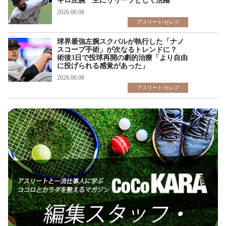
キロ左腕 主にリリーフとして活躍
2026.06.08
アスリート/セレブ
球界最強左腕スクバルが執行した「ナノ
スコープ手術」が次なるトレンドに？
術後3日で投球再開の劇的治療「より自由
に投げられる感覚があった」
2026.06.08
アスリート/セレブ