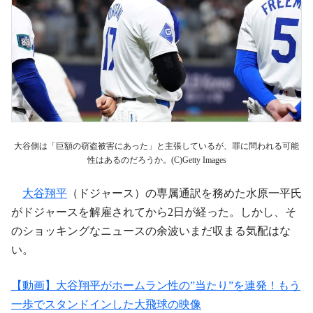
大谷側は「巨額の窃盗被害にあった」と主張しているが、罪に問われる可能
性はあるのだろうか。(C)Getty Images
大谷翔平
（ドジャース）の専属通訳を務めた水原一平氏
がドジャースを解雇されてから2日が経った。しかし、そ
のショッキングなニュースの余波いまだ収まる気配はな
い。
【動画】大谷翔平がホームラン性の”当たり”を連発！もう
一歩でスタンドインした大飛球の映像