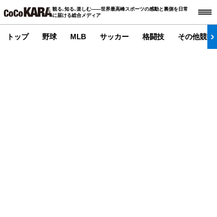
観る､知る､楽しむ――世界最高峰スポーツの感動と裏側を日常
に届ける総合メディア
トップ
野球
MLB
サッカー
格闘技
その他競技