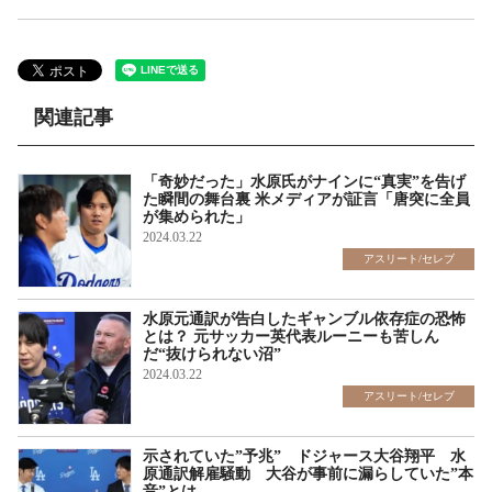
関連記事
「奇妙だった」水原氏がナインに“真実”を告げ
た瞬間の舞台裏 米メディアが証言「唐突に全員
が集められた」
2024.03.22
アスリート/セレブ
水原元通訳が告白したギャンブル依存症の恐怖
とは？ 元サッカー英代表ルーニーも苦しん
だ“抜けられない沼”
2024.03.22
アスリート/セレブ
示されていた”予兆” ドジャース大谷翔平 水
原通訳解雇騒動 大谷が事前に漏らしていた”本
音”とは