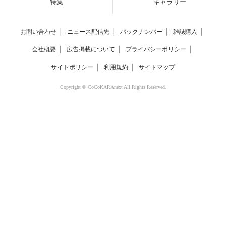
特集
ギャラリー
お問い合わせ
│
ニュース配信先
│
バックナンバー
│
雑誌購入
│
会社概要
│
広告掲載について
│
プライバシーポリシー
│
サイトポリシー
│
利用規約
│
サイトマップ
Copyright © CoCoKARAnext All Rights Reserved.