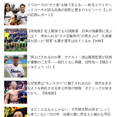
スワローズの“ヤク進”を陰で支える――松元ユウイチヘ
ッドコーチが語る自身の役割と驚きのエピソード【しの
の応燕レポート】
【現地発】史上最強でも32強敗退…日本が強豪国に並ぶ
には？ 求められる“ロス五輪世代”の突き上げ 久保建
英が語った“現実”を覆す選手は出てくるか【W杯】
「胴上げされるのが夢」ヤクルト・池山隆寛監督が目指
す優勝の二文字――投打ともに再建、活性化へ【独占イ
ンタビュー（2）】
なぜ世界は“モンスター”に魅了されるのか 現代を生き
る人々を熱狂させる井上尚弥の情熱「ボクシングが好き
だから」【現地発】
「まだこんなもんじゃない」大竹耕太郎が語る“しっく
り来ていない”2025年 結果の裏に芽生えた確かな手応