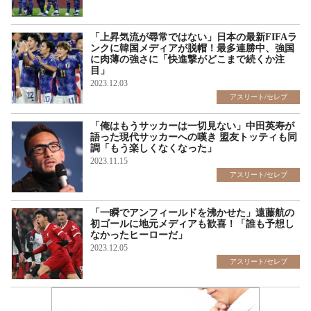
「上昇気流が尋常ではない」日本の最新FIFAラ
ンクに韓国メディアが脱帽！最多連勝中、強国
に肉薄の強さに「快進撃がどこまで続くか注
目」
2023.12.03
アスリート/セレブ
「俺はもうサッカーは一切見ない」中田英寿が
語った現代サッカーへの嘆き 盟友トッティも同
調「もう楽しくなくなった」
2023.11.15
アスリート/セレブ
「一瞬でアンフィールドを沸かせた」遠藤航の
初ゴールに地元メディアも歓喜！「誰も予想し
なかったヒーローだ」
2023.12.05
アスリート/セレブ