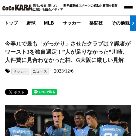
観る､知る､楽しむ――世界最高峰スポーツの感動と裏側を日常
に届ける総合メディア
トップ
野球
MLB
サッカー
格闘技
その他競技
今季J1で最も「がっかり」させたクラブは？識者が
ワースト3を独自選定！”人が足りなかった”川崎、
人件費に見合わなかった柏、G大阪に厳しい見解
2023/12/6
サッカー
ニュース
タグ: