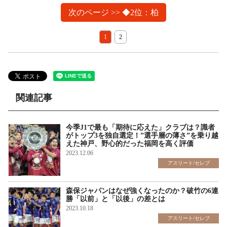
次のページ >> ◆2位：柏
1
2
関連記事
今季J1で最も「期待に応えた」クラブは？識者
がトップ3を独自選定！”選手層の薄さ”を乗り越
えた神戸、野心的だった福岡を高く評価
2023.12.06
アスリート/セレブ
森保ジャパンはなぜ強くなったのか？破竹の6連
勝「以前」と「以後」の差とは
2023.10.18
アスリート/セレブ