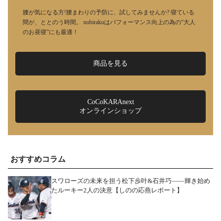
腰が気になる方!腰まわりの予防に、試してみませんか? 寝ている
間が、ととのう時間。 nobirakuはパフォーマンス向上の為の“大人
のお昼寝”にも最適！
商品を見る
CoCoKARAnext
オンラインショップ
おすすめコラム
スワローズの未来を担う松下歩叶&石井巧――輝き始め
たルーキー2人の決意【しのの応燕レポート】