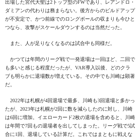
出場した宮代大聖は2トップ型のFWであり、レアンドロ・
ダミアンの代わりは務まらない。後方からのビルドアップ
が不安定で、かつ前線でのロングボールの収まりも今ひと
つなら、攻撃がスケールダウンするのは当然だった。
また、人が足りなくなるのは試合中も同様だ。
かつては年間のリーグ戦で一発退場は一回ほど、二回で
も多いと感じる程度だったが、VAR導入以後、どのクラ
ブも明らかに退場数が増えている。その中でも川崎は顕著
だ。
2022年は札幌が4回退場で最多、川崎も3回退場と多かっ
たが、2023年は札幌が2回に数を減らしたのに対し、川崎
は6回に増加。イエローカード2枚の退場を含めると、川崎
は年間で7回もの退場者を出してしまった。リーグ戦で5試
合に1回、退場している計算だ。これではまともに戦えな