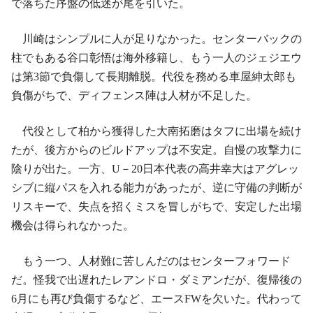
で落ちた序盤の低迷が尾を引いた。
川崎はシンプルに人が足りなかった。センターバックの
柱でもある谷口彰悟は海外移籍し、もう一人のジェジエウ
は第3節で負傷して長期離脱。代役を務める車屋紳太郎も
負傷がちで、ディフェンス陣は人材が不足した。
代役として柏から獲得した大南拓磨はタフに出場を続け
たが、後方からのビルドアップは不安定。自慢の攻撃力に
陰りが出た。一方、U－20日本代表の高井幸大はアグレッ
シブに縦パスを入れる能力があったが、逆に守備の判断が
リスキーで、失点を招くミスを冒しがちで、安定した出場
機会は得られなかった。
もう一つ、人材難に苦しんだのはセンターフォワード
だ。怪我で出遅れたレアンドロ・ダミアンだが、復帰後の
6月にも再び負傷するなど、エースFWを欠いた。代わって