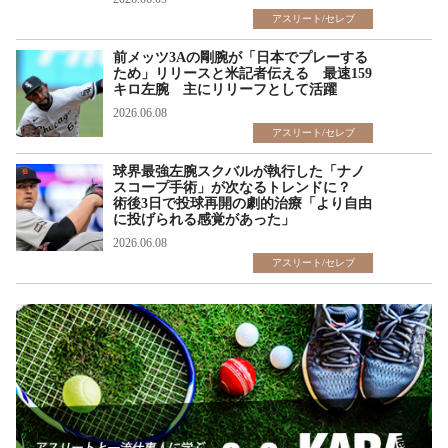
アスリート/セレブ
前メッツ3Aの剛腕が「日本でプレーする
ため」リリースと米記者伝える 最速159
キロ左腕 主にリリーフとして活躍
2026.06.08
アスリート/セレブ
球界最強左腕スクバルが執行した「ナノ
スコープ手術」が次なるトレンドに？
術後3日で投球再開の劇的治療「より自由
に投げられる感覚があった」
2026.06.08
アスリート/セレブ