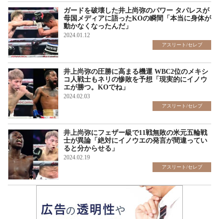
ガードを破壊した井上尚弥のパワー タパレスが
母国メディアに語ったKOの瞬間「本当に身体が
動かなくなったんだ」
2024.01.12
アスリート/セレブ
井上尚弥の圧勝に高まる機運 WBC2位のメキシ
コ人戦士もネリの惨敗を予想「現実的にイノウ
エが勝つ。KOでね」
2024.02.03
アスリート/セレブ
井上尚弥にフェザー級で11戦無敗の米元五輪戦
士が異論「絶対にイノウエの発言が間違ってい
ると分からせる」
2024.02.19
アスリート/セレブ