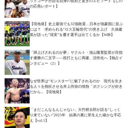
ッドコーチが語る自身の役割と驚きのエピソード【しの
の応燕レポート】
【現地発】史上最強でも32強敗退…日本が強豪国に並ぶ
には？ 求められる“ロス五輪世代”の突き上げ 久保建
英が語った“現実”を覆す選手は出てくるか【W杯】
「胴上げされるのが夢」ヤクルト・池山隆寛監督が目指
す優勝の二文字――投打ともに再建、活性化へ【独占イ
ンタビュー（2）】
なぜ世界は“モンスター”に魅了されるのか 現代を生き
る人々を熱狂させる井上尚弥の情熱「ボクシングが好き
だから」【現地発】
「まだこんなもんじゃない」大竹耕太郎が語る“しっく
り来ていない”2025年 結果の裏に芽生えた確かな手応
え【vol.1】