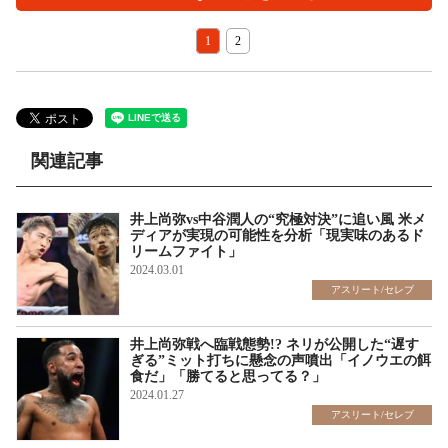
1
2
関連記事
井上尚弥vs中谷潤人の“究極対決”に追い風 米メ
ディアが実現の可能性を分析「現実味のあるド
リームファイト」
2024.03.01
アスリート/セレブ
井上尚弥戦へ臨戦態勢!? ネリが公開した“遅す
ぎる”ミット打ちに懸念の声噴出「イノウエの餌
食だ」「勝てると思ってる？」
2024.01.27
アスリート/セレブ