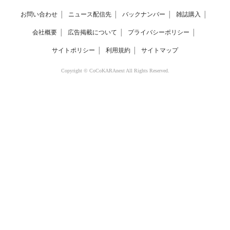
お問い合わせ
│
ニュース配信先
│
バックナンバー
│
雑誌購入
│
会社概要
│
広告掲載について
│
プライバシーポリシー
│
サイトポリシー
│
利用規約
│
サイトマップ
Copyright © CoCoKARAnext All Rights Reserved.