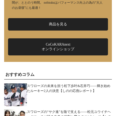
間が、ととのう時間。 nobirakuはパフォーマンス向上の為の“大人
のお昼寝”にも最適！
商品を見る
CoCoKARAnext
オンラインショップ
おすすめコラム
スワローズの未来を担う松下歩叶&石井巧――輝き始め
たルーキー2人の決意【しのの応燕レポート】
スワローズの“ヤク進”を陰で支える――松元ユウイチヘ