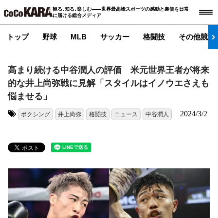
観る､知る､楽しむ――世界最高峰スポーツの感動と裏側を日常
に届ける総合メディア
トップ
野球
MLB
サッカー
格闘技
その他競技
高まり続ける中谷潤人の評価 米元世界王者が将来
的な井上尚弥戦に見解「スタイルはイノウエさえも
悩ませる」
2024/3/2
ボクシング
井上尚弥
格闘技
ニュース
中谷潤人
タグ: