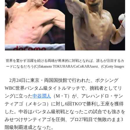
世界を驚かす活躍を続ける両雄が将来的に対戦となれば、誰もが注目するカ
ードになるだろう(C)Takamoto TOKUHARA/CoCoKARAnext、(C)Getty Images
2月24日に東京・両国国技館で行われた、ボクシング
WBC世界バンタム級タイトルマッチで、挑戦者としてリ
ングに立った
中谷潤人
（M・T）が、アレハンドロ・サン
ティアゴ（メキシコ）に対し6回TKOで勝利し王座を獲得
した。中谷はバンタム級初戦となったこの試合でも強さを
みせつけサンティアゴを圧倒、プロ27戦目で無敗のまま3
階級制覇達成となった。