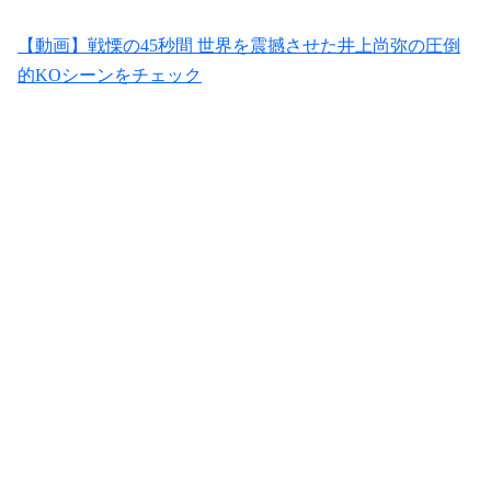
【動画】戦慄の45秒間 世界を震撼させた井上尚弥の圧倒
的KOシーンをチェック