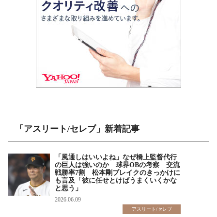
「アスリート/セレブ」新着記事
「風通しはいいよね」なぜ橋上監督代行
の巨人は強いのか 球界OBの考察 交流
戦勝率7割 松本剛ブレイクのきっかけに
も言及「彼に任せとけばうまくいくかな
と思う」
2026.06.09
アスリート/セレブ