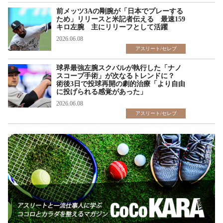
前メッツ3Aの剛腕が「日本でプレーする
ため」リリースと米記者伝える 最速159
キロ左腕 主にリリーフとして活躍
2026.06.08
アスリート/セレブ
球界最強左腕スクバルが執行した「ナノ
スコープ手術」が次なるトレンドに？
術後3日で投球再開の劇的治療「より自由
に投げられる感覚があった」
2026.06.08
アスリート/セレブ