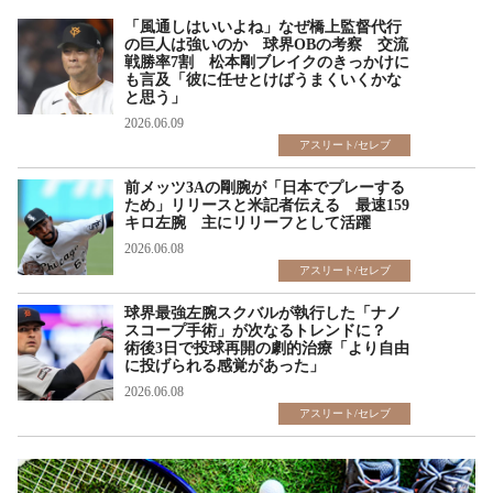
「風通しはいいよね」なぜ橋上監督代行
の巨人は強いのか 球界OBの考察 交流
戦勝率7割 松本剛ブレイクのきっかけに
も言及「彼に任せとけばうまくいくかな
と思う」
2026.06.09
アスリート/セレブ
前メッツ3Aの剛腕が「日本でプレーする
ため」リリースと米記者伝える 最速159
キロ左腕 主にリリーフとして活躍
2026.06.08
アスリート/セレブ
球界最強左腕スクバルが執行した「ナノ
スコープ手術」が次なるトレンドに？
術後3日で投球再開の劇的治療「より自由
に投げられる感覚があった」
2026.06.08
アスリート/セレブ