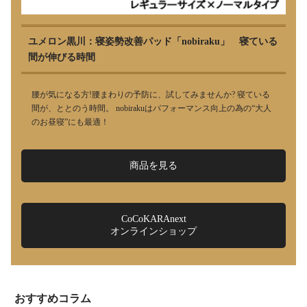
ユメロン黒川：寝姿勢改善パッド「nobiraku」 寝ている
間が伸びる時間
腰が気になる方!腰まわりの予防に、試してみませんか? 寝ている
間が、ととのう時間。 nobirakuはパフォーマンス向上の為の“大人
のお昼寝”にも最適！
商品を見る
CoCoKARAnext
オンラインショップ
おすすめコラム