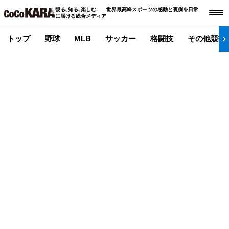
観る､知る､楽しむ――世界最高峰スポーツの感動と裏側を日常
に届ける総合メディア
トップ
野球
MLB
サッカー
格闘技
その他競技