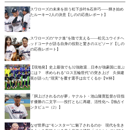
スワローズの未来を担う松下歩叶&石井巧――輝き始め
たルーキー2人の決意【しのの応燕レポート】
スワローズの“ヤク進”を陰で支える――松元ユウイチヘ
ッドコーチが語る自身の役割と驚きのエピソード【しの
の応燕レポート】
【現地発】史上最強でも32強敗退…日本が強豪国に並ぶ
には？ 求められる“ロス五輪世代”の突き上げ 久保建
英が語った“現実”を覆す選手は出てくるか【W杯】
「胴上げされるのが夢」ヤクルト・池山隆寛監督が目指
す優勝の二文字――投打ともに再建、活性化へ【独占イ
ンタビュー（2）】
なぜ世界は“モンスター”に魅了されるのか 現代を生き