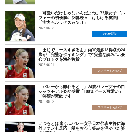
「可愛いだけじゃないんだよね」22歳女子ゴル
ファーの初優勝に反響続々 はじける笑顔に…
「実力もルックスもNo.1」
2026.06.08
その他競技
「まじでエースすぎるよ」両軍最多18得点の24
歳が「完璧なタイミング」で“完璧な読み”…会
心ブロックを海外称賛
2026.06.04
アスリート/セレブ
「バレーから離れると…」24歳バレー女子の白
シャツモデル姿が反響「100％ピース可愛い」
「笑顔が素敵です」
2026.06.03
アスリート/セレブ
いつもとは違う…バレー女子日本代表主将に海
外ファンも反応 髪をおろし笑みを浮かべた姿