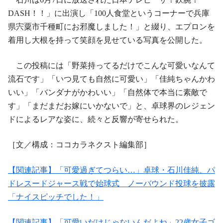
DASH！！」に出演し「100人食堂というコーナーで兵庫
県宍粟市千種町にお邪魔しました！」と綴り、エプロンを
着用し大根を持って笑顔を見せている写真を公開した。
この投稿には「野菜持ってるだけでこんな可愛いなんて
流石です」「いつ見ても自然に可愛い」「佳純ちゃんかわ
いい」「バンダナがかわいい」「自然体で本当に素敵で
す」「まだまだお嫁にいかないで」と、卓球界のレジェン
ドによるレアな姿に、続々と反響が寄せられた。
［文／構成：ココカラネクスト編集部］
【関連記事】「可愛過ぎてつらい…」卓球・石川佳純、パ
ドレスードジャース戦で始球式 ノーバウンド投球を披露
「ナイスピッチでした！」
【関連記事】「可愛いだけじゃないんだよね」22歳女子ゴ