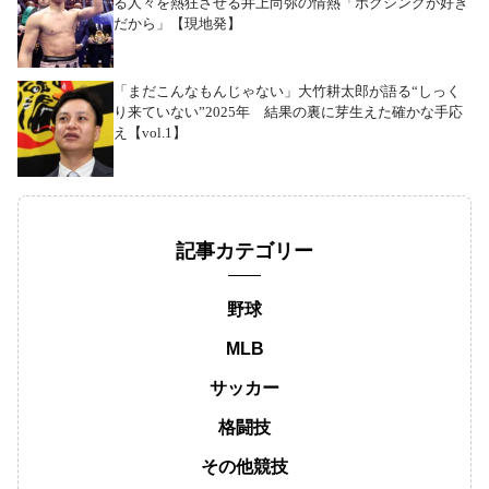
る人々を熱狂させる井上尚弥の情熱「ボクシングが好き
だから」【現地発】
「まだこんなもんじゃない」大竹耕太郎が語る“しっく
り来ていない”2025年 結果の裏に芽生えた確かな手応
え【vol.1】
記事カテゴリー
野球
MLB
サッカー
格闘技
その他競技