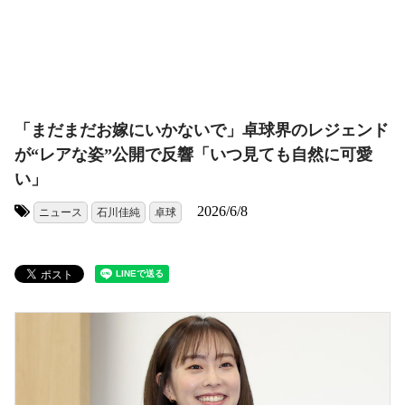
「まだまだお嫁にいかないで」卓球界のレジェンド
が“レアな姿”公開で反響「いつ見ても自然に可愛
い」
2026/6/8
ニュース
石川佳純
卓球
タグ: