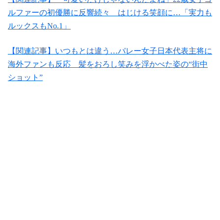
ルファーの初優勝に反響続々 はじける笑顔に…「実力も
ルックスもNo.1」
【関連記事】いつもとは違う…バレー女子日本代表主将に
海外ファンも反応 髪をおろし笑みを浮かべた姿の“街中
ショット”