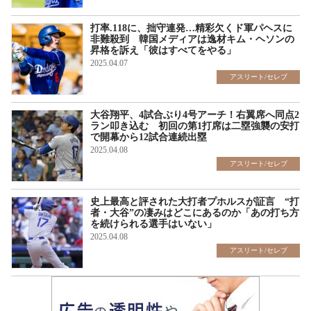
打率.118に、拙守連発…精彩欠くド軍パヘスに
非難殺到 韓国メディアは逸材キム・ヘソンの
昇格を訴え「彼はすべてをやる」
2025.04.07
アスリート/セレブ
大谷翔平、4試合ぶり4号アーチ！右翼席へ同点2
ラン叩き込む 初回の第1打席は二塁強襲の安打
で開幕から12試合連続出塁
2025.04.08
アスリート/セレブ
史上最高と評された大打者プホルスが証言 “打
者・大谷”の凄みはどこにあるのか「あの打ち方
を続けられる選手はいない」
2025.04.08
アスリート/セレブ