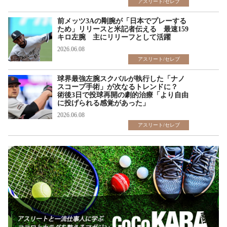
アスリート/セレブ
前メッツ3Aの剛腕が「日本でプレーする
ため」リリースと米記者伝える 最速159
キロ左腕 主にリリーフとして活躍
2026.06.08
アスリート/セレブ
球界最強左腕スクバルが執行した「ナノ
スコープ手術」が次なるトレンドに？
術後3日で投球再開の劇的治療「より自由
に投げられる感覚があった」
2026.06.08
アスリート/セレブ