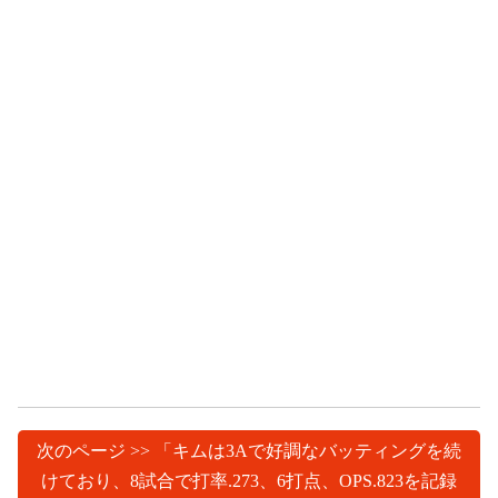
次のページ >> 「キムは3Aで好調なバッティングを続
けており、8試合で打率.273、6打点、OPS.823を記録