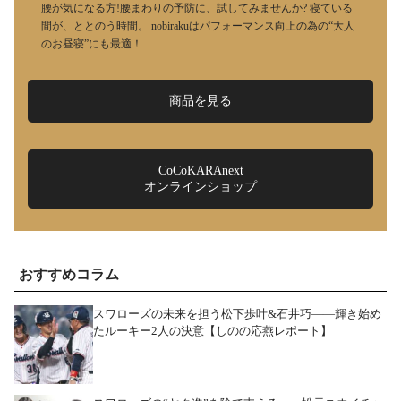
腰が気になる方!腰まわりの予防に、試してみませんか? 寝ている
間が、ととのう時間。 nobirakuはパフォーマンス向上の為の“大人
のお昼寝”にも最適！
商品を見る
CoCoKARAnext
オンラインショップ
おすすめコラム
スワローズの未来を担う松下歩叶&石井巧――輝き始め
たルーキー2人の決意【しのの応燕レポート】