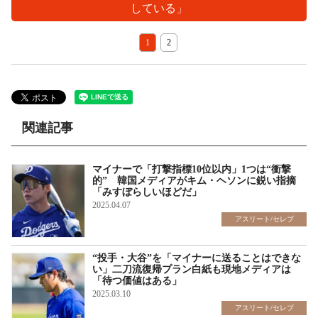
している」
1
2
関連記事
マイナーで「打撃指標10位以内」1つは“衝撃
的” 韓国メディアがキム・ヘソンに鋭い指摘
「みすぼらしいほどだ」
2025.04.07
アスリート/セレブ
“投手・大谷”を「マイナーに送ることはできな
い」二刀流復帰プラン白紙も現地メディアは
「待つ価値はある」
2025.03.10
アスリート/セレブ