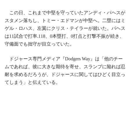
この日、これまで中堅を守っていたアンディ・パヘスが
スタメン落ちし、トミー・エドマンが中堅へ。二塁にはミ
ゲル・ロハス、左翼にクリス・テイラーが就いた。パヘス
は11試合で打率.118、0本塁打、0打点と打撃不振が続き、
守備面でも拙守が目立っていた。
ドジャース専門メディア『Dodgers Way』は「他のチー
ムであれば、彼に大きな期待を寄せ、スランプに陥れば忍
耐を求めるだろうが、ドジャースに関してはひどく目立っ
てしまう」と伝えている。