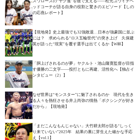
スワローズの“ヤク進”を陰で支える――松元ユウイチヘ
ッドコーチが語る自身の役割と驚きのエピソード【しの
の応燕レポート】
【現地発】史上最強でも32強敗退…日本が強豪国に並ぶ
には？ 求められる“ロス五輪世代”の突き上げ 久保建
英が語った“現実”を覆す選手は出てくるか【W杯】
「胴上げされるのが夢」ヤクルト・池山隆寛監督が目指
す優勝の二文字――投打ともに再建、活性化へ【独占イ
ンタビュー（2）】
なぜ世界は“モンスター”に魅了されるのか 現代を生き
る人々を熱狂させる井上尚弥の情熱「ボクシングが好き
だから」【現地発】
「まだこんなもんじゃない」大竹耕太郎が語る“しっく
り来ていない”2025年 結果の裏に芽生えた確かな手応
え【vol.1】