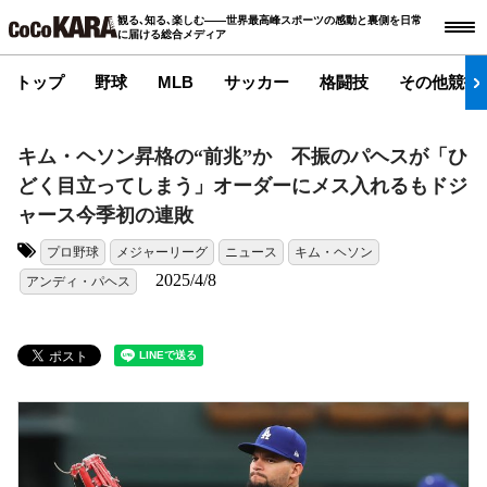
観る､知る､楽しむ――世界最高峰スポーツの感動と裏側を日常
に届ける総合メディア
トップ
野球
MLB
サッカー
格闘技
その他競技
キム・ヘソン昇格の“前兆”か 不振のパヘスが「ひ
どく目立ってしまう」オーダーにメス入れるもドジ
ャース今季初の連敗
プロ野球
メジャーリーグ
ニュース
キム・ヘソン
タグ:
2025/4/8
アンディ・パヘス