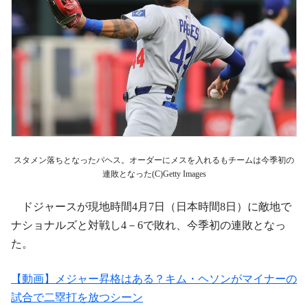
スタメン落ちとなったパヘス。オーダーにメスを入れるもチームは今季初の
連敗となった(C)Getty Images
ドジャースが現地時間4月7日（日本時間8日）に敵地で
ナショナルズと対戦し4－6で敗れ、今季初の連敗となっ
た。
【動画】メジャー昇格はある？キム・ヘソンがマイナーの
試合で二塁打を放つシーン