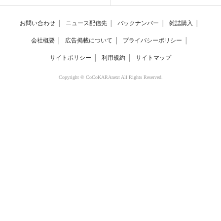
お問い合わせ
│
ニュース配信先
│
バックナンバー
│
雑誌購入
│
会社概要
│
広告掲載について
│
プライバシーポリシー
│
サイトポリシー
│
利用規約
│
サイトマップ
Copyright © CoCoKARAnext All Rights Reserved.