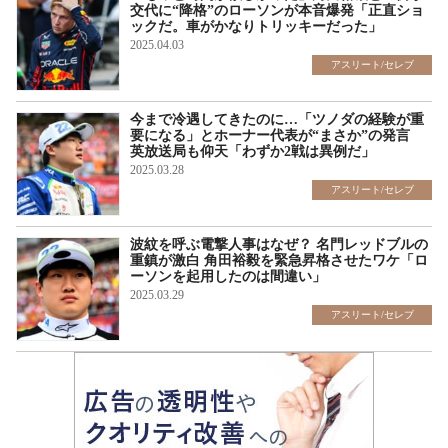
交代に“降格”のローソンが本音爆発「正直ショ
ックだ。車がかなりトリッキーだった」
2025.04.03
アスリート/セレブ
今まで冷遇してきたのに…「ツノダの経験が重
要になる」とホーナー代表が“まさか”の発言
英放送局も仰天「わずか2戦は異例だ」
2025.03.28
アスリート/セレブ
波紋を呼ぶ電撃人事はなぜ？ 名門レッドブルの
重鎮が激白 角田裕毅を緊急昇格させたワケ「ロ
ーソンを起用したのは間違い」
2025.03.29
アスリート/セレブ