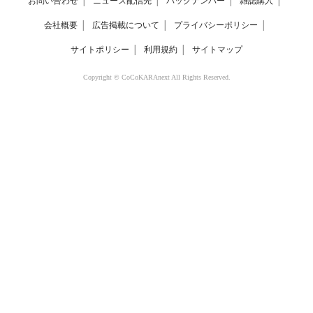
お問い合わせ
│
ニュース配信先
│
バックナンバー
│
雑誌購入
│
会社概要
│
広告掲載について
│
プライバシーポリシー
│
サイトポリシー
│
利用規約
│
サイトマップ
Copyright © CoCoKARAnext All Rights Reserved.