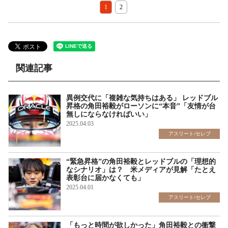
1
2
関連記事
異例交代に「複雑な気持ちはある」 レッドブル
昇格の角田裕毅がローソンに“本音”「友情が台
無しにならなければいい」
2025.04.03
アスリート/セレブ
“緊急昇格”の角田裕毅とレッドブルの「理想的
なシナリオ」は？ 米メディアが見解「たとえ
表彰台に届かなくても」
2025.04.01
アスリート/セレブ
「もっと時間が欲しかった」角田裕毅との衝撃