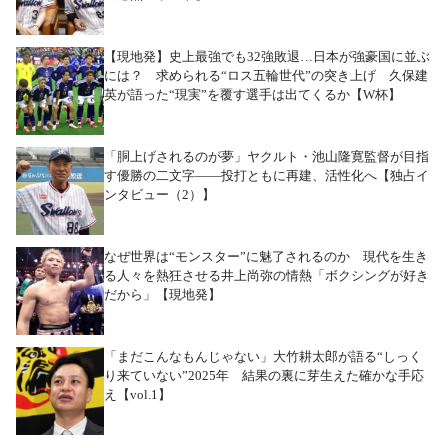
【現地発】史上最強でも32強敗退…日本が強豪国に並ぶ
には？ 求められる“ロス五輪世代”の突き上げ 久保建
英が語った“現実”を覆す選手は出てくるか【W杯】
「胴上げされるのが夢」ヤクルト・池山隆寛監督が目指
す優勝の二文字――投打ともに再建、活性化へ【独占イ
ンタビュー（2）】
なぜ世界は“モンスター”に魅了されるのか 現代を生き
る人々を熱狂させる井上尚弥の情熱「ボクシングが好き
だから」【現地発】
「まだこんなもんじゃない」大竹耕太郎が語る“しっく
り来ていない”2025年 結果の裏に芽生えた確かな手応
え【vol.1】