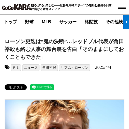
観る､知る､楽しむ――世界最高峰スポーツの感動と裏側を日常
に届ける総合メディア
トップ
野球
MLB
サッカー
格闘技
その他競技
ローソン更迭は“鬼の決断”…レッドブル代表が角田
裕毅も絡む人事の舞台裏を告白「そのままにしてお
くこともできた」
2025/4/4
Ｆ１
ニュース
角田裕毅
リアム・ローソン
タグ: