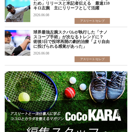
ため」リリースと米記者伝える 最速159
キロ左腕 主にリリーフとして活躍
2026.06.08
アスリート/セレブ
球界最強左腕スクバルが執行した「ナノ
スコープ手術」が次なるトレンドに？
術後3日で投球再開の劇的治療「より自由
に投げられる感覚があった」
2026.06.08
アスリート/セレブ