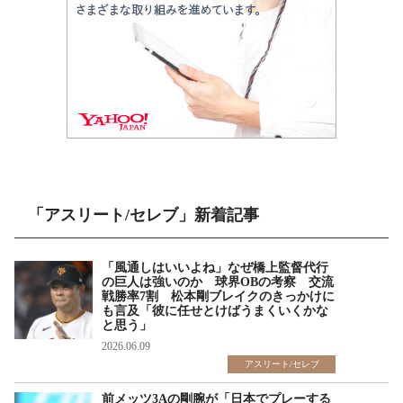
「アスリート/セレブ」新着記事
「風通しはいいよね」なぜ橋上監督代行
の巨人は強いのか 球界OBの考察 交流
戦勝率7割 松本剛ブレイクのきっかけに
も言及「彼に任せとけばうまくいくかな
と思う」
2026.06.09
アスリート/セレブ
前メッツ3Aの剛腕が「日本でプレーする