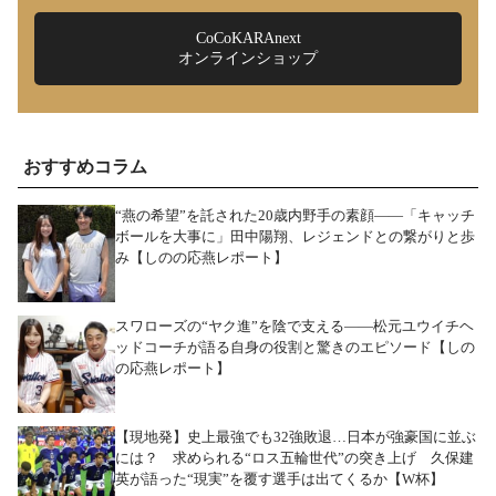
CoCoKARAnext
オンラインショップ
おすすめコラム
“燕の希望”を託された20歳内野手の素顔――「キャッチ
ボールを大事に」田中陽翔、レジェンドとの繋がりと歩
み【しのの応燕レポート】
スワローズの“ヤク進”を陰で支える――松元ユウイチヘ
ッドコーチが語る自身の役割と驚きのエピソード【しの
の応燕レポート】
【現地発】史上最強でも32強敗退…日本が強豪国に並ぶ
には？ 求められる“ロス五輪世代”の突き上げ 久保建
英が語った“現実”を覆す選手は出てくるか【W杯】