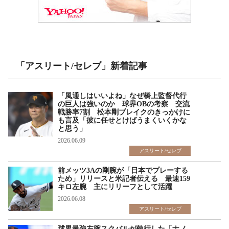
「アスリート/セレブ」新着記事
「風通しはいいよね」なぜ橋上監督代行
の巨人は強いのか 球界OBの考察 交流
戦勝率7割 松本剛ブレイクのきっかけに
も言及「彼に任せとけばうまくいくかな
と思う」
2026.06.09
アスリート/セレブ
前メッツ3Aの剛腕が「日本でプレーする
ため」リリースと米記者伝える 最速159
キロ左腕 主にリリーフとして活躍
2026.06.08
アスリート/セレブ
球界最強左腕スクバルが執行した「ナノ