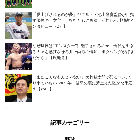
「胴上げされるのが夢」ヤクルト・池山隆寛監督が目指
す優勝の二文字――投打ともに再建、活性化へ【独占イ
ンタビュー（2）】
なぜ世界は“モンスター”に魅了されるのか 現代を生き
る人々を熱狂させる井上尚弥の情熱「ボクシングが好き
だから」【現地発】
「まだこんなもんじゃない」大竹耕太郎が語る“しっく
り来ていない”2025年 結果の裏に芽生えた確かな手応
え【vol.1】
記事カテゴリー
野球