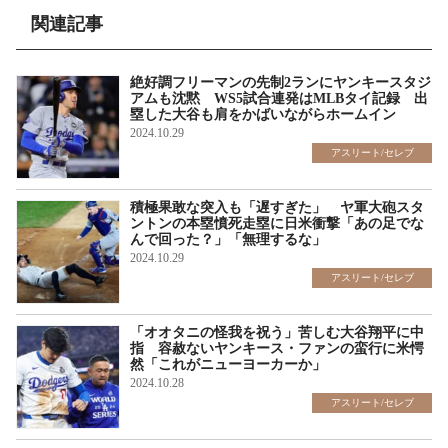
関連記事
絶好調フリーマンの先制2ランにヤンキースタジ
アムも沈黙 WS5試合連発はMLBタイ記録 出
塁した大谷も肩をかばいながらホームイン
2024.10.29
アスリート/セレブ
積極果敢な突入も「遅すぎた」 ヤ軍大砲スタ
ントンの本塁憤死走塁に日米衝撃「あの足でな
んで回った？」「無理するな」
2024.10.29
アスリート/セレブ
「オオタニの怪我を祝う」苦しむ大谷翔平に中
指 容赦ないヤンキース・ファンの蛮行に米愕
然「これがニューヨーカーか」
2024.10.28
アスリート/セレブ