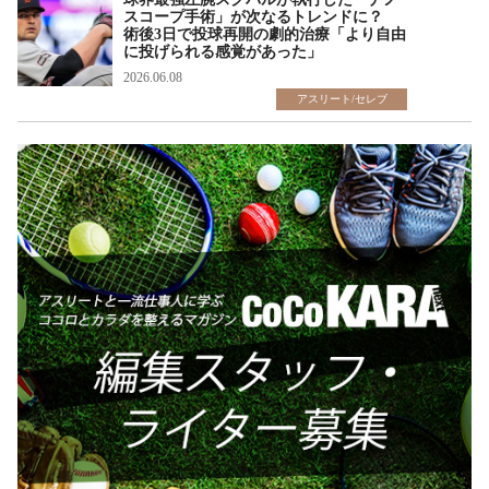
スコープ手術」が次なるトレンドに？
術後3日で投球再開の劇的治療「より自由
に投げられる感覚があった」
2026.06.08
アスリート/セレブ