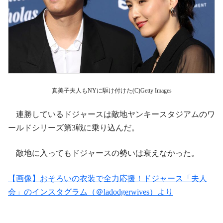
真美子夫人もNYに駆け付けた(C)Getty Images
連勝しているドジャースは敵地ヤンキースタジアムのワ
ールドシリーズ第3戦に乗り込んだ。
敵地に入ってもドジャースの勢いは衰えなかった。
【画像】おそろいの衣装で全力応援！ドジャース「夫人
会」のインスタグラム（＠ladodgerwives）より