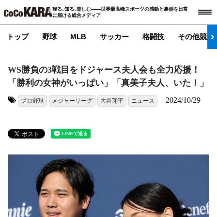
観る､知る､楽しむ――世界最高峰スポーツの感動と裏側を日常
に届ける総合メディア
トップ
野球
MLB
サッカー
格闘技
その他競技
WS勝負の3戦目をドジャース夫人会も全力応援！
「勝利の女神がいっぱい」「真美子夫人、いた！」
2024/10/29
プロ野球
メジャーリーグ
大谷翔平
ニュース
タグ: