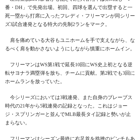
番・DH」で先発出場。初回、四球を選んで出塁すると一
死一塁から打席に入ったフレディ・フリーマンが同シリー
ズ3試合連発となる特大の先制2ランをマーク。
肩を痛めている大谷もユニホームを手で支えながら、な
るべく肩を動かさないようにしながら慎重にホームイン。
フリーマンはWS第1戦で延長10回にWS史上初となる逆
転サヨナラ満塁弾を放ち、チームに貢献。第2戦でも3回に
ホームランを放っていた。
今シリーズにおいては3戦連発、また自身のブレーブス
時代の21年から5戦連発の記録となった。これはジョー
ジ・スプリンガーと並んでMLB最長タイ記録と勢いが止
まらない。
フリーマンはシーズン最終に右足首を捻挫のピンチもあ