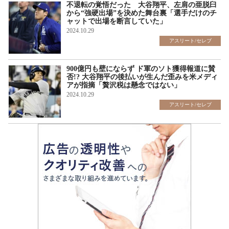
不退転の覚悟だった 大谷翔平、左肩の亜脱臼
から“強硬出場”を決めた舞台裏「選手だけのチ
ャットで出場を断言していた」
2024.10.29
アスリート/セレブ
900億円も壁にならず ド軍のソト獲得報道に賛
否!? 大谷翔平の後払いが生んだ歪みを米メディ
アが指摘「贅沢税は懸念ではない」
2024.10.29
アスリート/セレブ