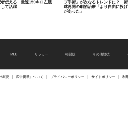
記者伝える 最速159キロ左腕
プ手術」が次なるトレンドに？ 術
として活躍
球再開の劇的治療「より自由に投げ
があった」
2026.06.08
MLB
サッカー
格闘技
その他競技
社概要
│
広告掲載について
│
プライバシーポリシー
│
サイトポリシー
│
利