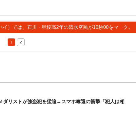
ーハイ）では、石川・星稜高2年の清水空跳が10秒00をマーク。
1
2
メダリストが強盗犯を猛追→スマホ奪還の衝撃「犯人は相