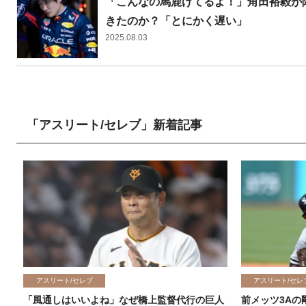
「こんなの馬鹿げてるよ！」角田裕毅が陣
きたのか？「とにかく遅い」
2025.08.03
「アスリート/セレブ」新着記事
アスリート/セレブ
アスリート/セレ
「風通しはいいよね」なぜ橋上監督代行の巨人
前メッツ3Aの