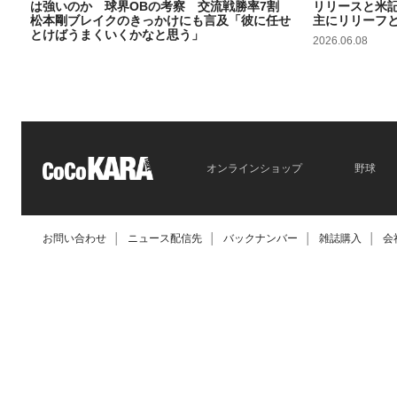
は強いのか 球界OBの考察 交流戦勝率7割
リリースと米
松本剛ブレイクのきっかけにも言及「彼に任せ
主にリリーフ
とけばうまくいくかなと思う」
2026.06.08
2026.06.09
オンラインショップ
野球
お問い合わせ
│
ニュース配信先
│
バックナンバー
│
雑誌購入
│
会