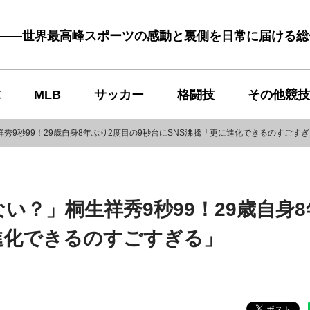
む――世界最高峰スポーツの感動と裏側を日常に届ける
球
MLB
サッカー
格闘技
その他競技
秀9秒99！29歳自身8年ぶり2度目の9秒台にSNS沸騰「更に進化できるのすごす
い？」桐生祥秀9秒99！29歳自身
に進化できるのすごすぎる」