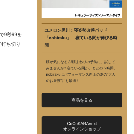
ユメロン黒川：寝姿勢改善パッド
9秒99を
「nobiraku」 寝ている間が伸びる時
で打ち切り
間
腰が気になる方!腰まわりの予防に、試して
みませんか? 寝ている間が、ととのう時間。
nobirakuはパフォーマンス向上の為の“大人
のお昼寝”にも最適！
商品を見る
CoCoKARAnext
オンラインショップ