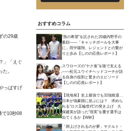
おすすめコラム
ずの29歳
“燕の希望”を託された20歳内野手の
素顔――「キャッチボールを大事
に」田中陽翔、レジェンドとの繋が
りと歩み【しのの応燕レポート】
？」「えぐ
スワローズの“ヤク進”を陰で支える
った。
――松元ユウイチヘッドコーチが語
る自身の役割と驚きのエピソード
【しのの応燕レポート】
やっぱすげ
【現地発】史上最強でも32強敗退…
日本が強豪国に並ぶには？ 求めら
れる“ロス五輪世代”の突き上げ 久
保建英が語った“現実”を覆す選手は
10秒08
出てくるか【W杯】
「胴上げされるのが夢」ヤクルト・