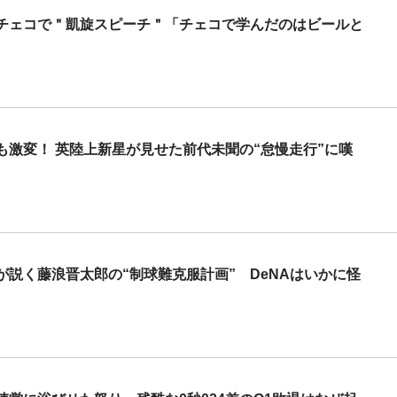
チェコで＂凱旋スピーチ＂「チェコで学んだのはビールと
激変！ 英陸上新星が見せた前代未聞の“怠慢走行”に嘆
説く藤浪晋太郎の“制球難克服計画” DeNAはいかに怪