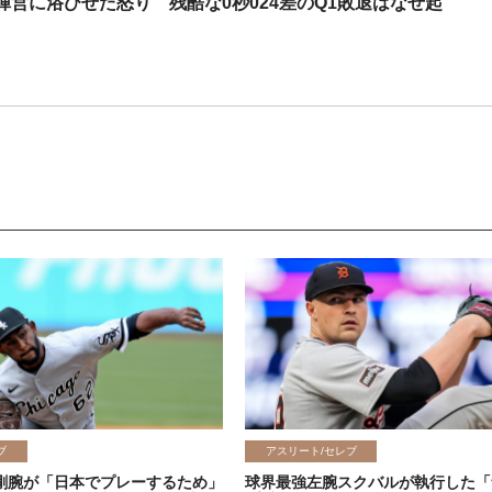
営に浴びせた怒り 残酷な0秒024差のQ1敗退はなぜ起
ブ
アスリート/セレブ
剛腕が「日本でプレーするため」
球界最強左腕スクバルが執行した「