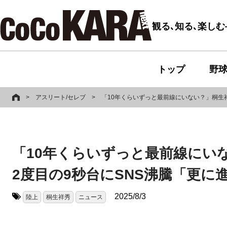
観る､知る､楽し
トップ
野
>
アスリート/セレブ
>
「10年くらいずっと最前線にいない？」桐生祥
「10年くらいずっと最前線にいな
2度目の9秒台にSNS沸騰「更
2025/8/3
陸上
桐生祥秀
ニュース
タグ: