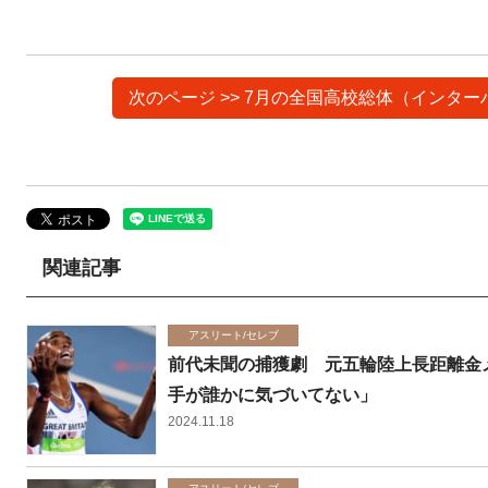
次のページ >> 7月の全国高校総体（インタ
関連記事
アスリート/セレブ
前代未聞の捕獲劇 元五輪陸上長距離金
手が誰かに気づいてない」
2024.11.18