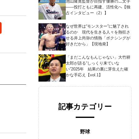
池山隆寛監督が目指す優勝の二文字
――投打ともに再建、活性化へ【独
占インタビュー（2）】
なぜ世界は“モンスター”に魅了され
るのか 現代を生きる人々を熱狂さ
せる井上尚弥の情熱「ボクシングが
好きだから」【現地発】
「まだこんなもんじゃない」大竹耕
太郎が語る“しっくり来ていな
い”2025年 結果の裏に芽生えた確
かな手応え【vol.1】
記事カテゴリー
野球