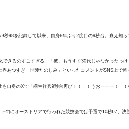
9秒98を記録して以来、自身8年ぶり2度目の9秒台。衰え知ら
化できるのすごすぎる」「彼、もうすぐ30代じゃなかったっけ
上界あつすぎ 世陸たのしみ」といったコメントがSNS上で躍
も自身のXで「桐生祥秀9秒台再び！！！！うおーーー！！！
旬にオーストリアで行われた競技会では予選で10秒07、決勝で