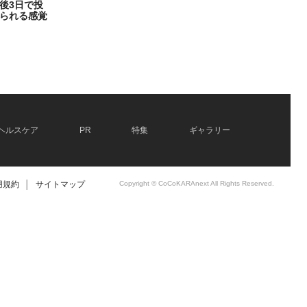
後3日で投
られる感覚
ヘルスケア
PR
特集
ギャラリー
用規約
│
サイトマップ
Copyright © CoCoKARAnext All Rights Reserved.