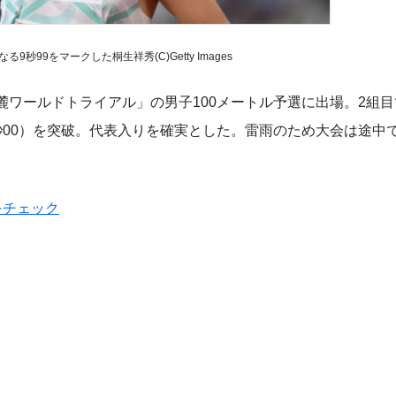
9秒99をマークした桐生祥秀(C)Getty Images
ワールドトライアル」の男子100メートル予選に出場。2組目で
秒00）を突破。代表入りを確実とした。雷雨のため大会は途中
をチェック