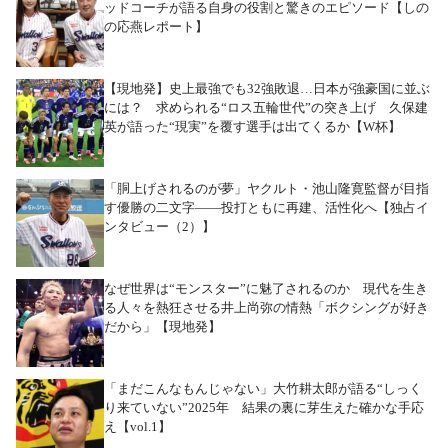
ッドコーチが語る自身の役割と驚きのエピソード【しの
の応燕レポート】
【現地発】史上最強でも32強敗退…日本が強豪国に並ぶ
には？ 求められる“ロス五輪世代”の突き上げ 久保建
英が語った“現実”を覆す選手は出てくるか【W杯】
「胴上げされるのが夢」ヤクルト・池山隆寛監督が目指
す優勝の二文字――投打ともに再建、活性化へ【独占イ
ンタビュー（2）】
なぜ世界は“モンスター”に魅了されるのか 現代を生き
る人々を熱狂させる井上尚弥の情熱「ボクシングが好き
だから」【現地発】
「まだこんなもんじゃない」大竹耕太郎が語る“しっく
り来ていない”2025年 結果の裏に芽生えた確かな手応
え【vol.1】