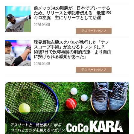
前メッツ3Aの剛腕が「日本でプレーする
ため」リリースと米記者伝える 最速159
キロ左腕 主にリリーフとして活躍
2026.06.08
アスリート/セレブ
球界最強左腕スクバルが執行した「ナノ
スコープ手術」が次なるトレンドに？
術後3日で投球再開の劇的治療「より自由
に投げられる感覚があった」
2026.06.08
アスリート/セレブ