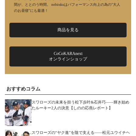
間が、ととのう時間。 nobirakuはパフォーマンス向上の為の“大人
のお昼寝”にも最適！
商品を見る
CoCoKARAnext
オンラインショップ
おすすめコラム
スワローズの未来を担う松下歩叶&石井巧――輝き始め
たルーキー2人の決意【しのの応燕レポート】
スワローズの“ヤク進”を陰で支える――松元ユウイチヘ