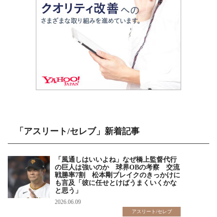
「アスリート/セレブ」新着記事
「風通しはいいよね」なぜ橋上監督代行
の巨人は強いのか 球界OBの考察 交流
戦勝率7割 松本剛ブレイクのきっかけに
も言及「彼に任せとけばうまくいくかな
と思う」
2026.06.09
アスリート/セレブ