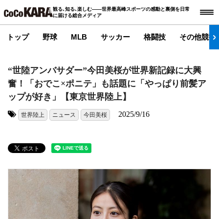
観る､知る､楽しむ――世界最高峰スポーツの感動と裏側を日常
に届ける総合メディア
トップ
野球
MLB
サッカー
格闘技
その他競技
“世陸アンバサダー”今田美桜が世界新記録に大興
奮！「おでこ×ポニテ」も話題に「やっぱり前髪ア
ップが好き」【東京世界陸上】
2025/9/16
世界陸上
ニュース
今田美桜
タグ: