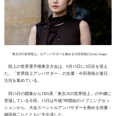
「東京2025世界陸上」のアンバサダーを務める今田美桜(C)Getty Images
陸上の世界選手権東京大会は、9月15日に3日目を迎え
た。「世界陸上アンバサダー」の女優・今田美桜が連日、
注目を集めている。
同13日の開幕からTBS系「東京2025世界陸上」の中継に
登場している今田。15日は午後7時開始のイブニングセッ
ションから、大会スペシャルアンバサダーを務める俳優・
織田裕二らとともに生出演した。