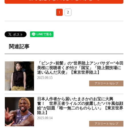
1
2
関連記事
「ピンク×前髪」の“世界陸上アンバサダー”今田
美桜に視聴者くぎ付け「国宝」「陸上競技場に
迷い込んだ天使」【東京世界陸上】
2025.09.15
アスリート/セレブ
日本人作者から届いたまさかのお宝に大興
奮！ 世界王者ライルズの披露した“バキ風似顔
絵”が話題「唯一無二のものらしい」【東京世界
陸上】
2025.09.14
アスリート/セレブ