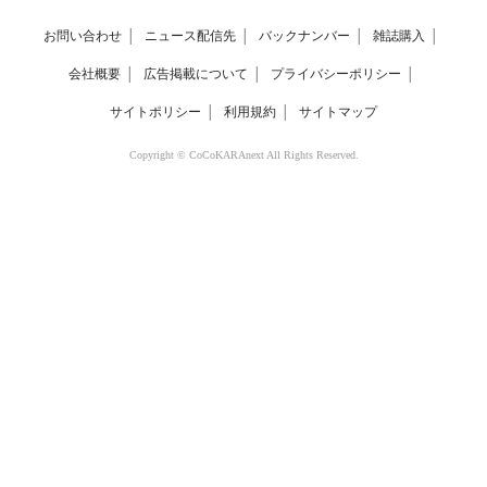
お問い合わせ
│
ニュース配信先
│
バックナンバー
│
雑誌購入
│
会社概要
│
広告掲載について
│
プライバシーポリシー
│
サイトポリシー
│
利用規約
│
サイトマップ
Copyright © CoCoKARAnext All Rights Reserved.