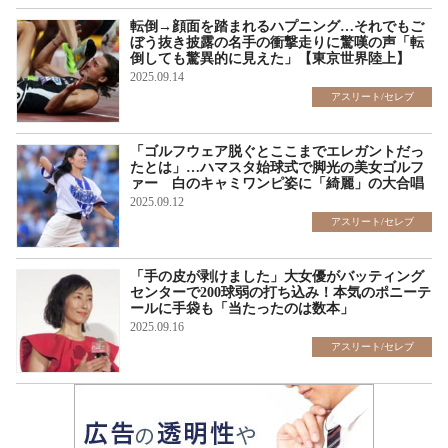
転倒→顔面を踏まれるハプニング…それでもご
ぼう抜き披露の名手の衝撃走りに驚嘆の声「転
倒しても驚異的に見えた」【東京世界陸上】
2025.09.14
アスリート/セレブ
「ゴルフウェア脱ぐとここまでエレガントだっ
たとは」…ハマスタ始球式で脚光の美女ゴルフ
ァー 白のキャミワンピ姿に「綺麗」の大合唱
2025.09.12
アスリート/セレブ
「手の皮が剥けました」大女優がバッティング
センターで200球弱の打ち込み！本気のポニーテ
ールに手袋も「当たったのは数本」
2025.09.16
アスリート/セレブ