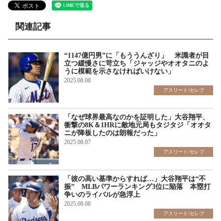
関連記事
“1147億円男”に「もううんざり」 米識者が目
立つ緩慢さに苛立ち「ジャッジやオオタニのよ
うに模範を示さなければいけない」
2025.08.08
アスリート/セレブ
「なぜ球界最高なのかを証明した」大谷翔平、
衝撃の8K＆1HRに敵地元局もタジタジ「オオタ
ニが降板したのは朗報だった」
2025.08.07
アスリート/セレブ
「彼の高い基準からすれば…」大谷翔平は“不
振” MLBパワーランキング3位に陥落 本塁打
争いのライバルが急浮上
2025.08.08
アスリート/セレブ