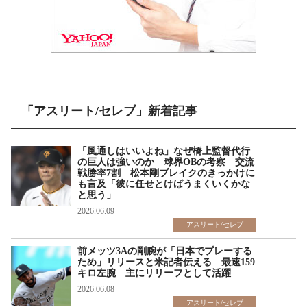
「アスリート/セレブ」新着記事
「風通しはいいよね」なぜ橋上監督代行
の巨人は強いのか 球界OBの考察 交流
戦勝率7割 松本剛ブレイクのきっかけに
も言及「彼に任せとけばうまくいくかな
と思う」
2026.06.09
アスリート/セレブ
前メッツ3Aの剛腕が「日本でプレーする
ため」リリースと米記者伝える 最速159
キロ左腕 主にリリーフとして活躍
2026.06.08
アスリート/セレブ