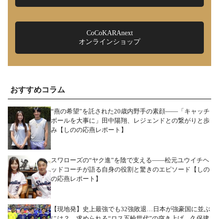
CoCoKARAnext
オンラインショップ
おすすめコラム
“燕の希望”を託された20歳内野手の素顔――「キャッチ
ボールを大事に」田中陽翔、レジェンドとの繋がりと歩
み【しのの応燕レポート】
スワローズの“ヤク進”を陰で支える――松元ユウイチヘ
ッドコーチが語る自身の役割と驚きのエピソード【しの
の応燕レポート】
【現地発】史上最強でも32強敗退…日本が強豪国に並ぶ
には？ 求められる“ロス五輪世代”の突き上げ 久保建