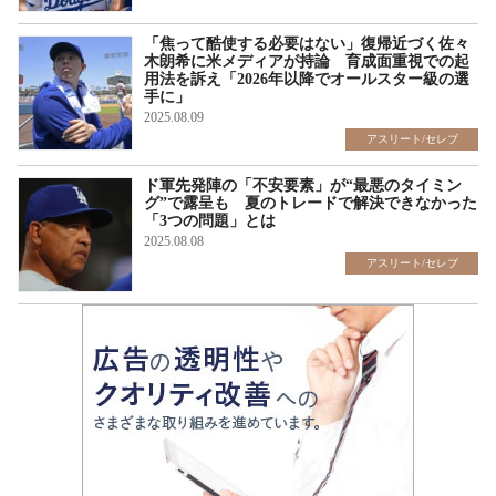
「焦って酷使する必要はない」復帰近づく佐々
木朗希に米メディアが持論 育成面重視での起
用法を訴え「2026年以降でオールスター級の選
手に」
2025.08.09
アスリート/セレブ
ド軍先発陣の「不安要素」が“最悪のタイミン
グ”で露呈も 夏のトレードで解決できなかった
「3つの問題」とは
2025.08.08
アスリート/セレブ