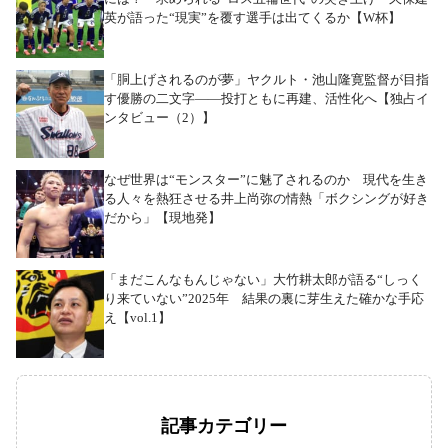
英が語った“現実”を覆す選手は出てくるか【W杯】
「胴上げされるのが夢」ヤクルト・池山隆寛監督が目指
す優勝の二文字――投打ともに再建、活性化へ【独占イ
ンタビュー（2）】
なぜ世界は“モンスター”に魅了されるのか 現代を生き
る人々を熱狂させる井上尚弥の情熱「ボクシングが好き
だから」【現地発】
「まだこんなもんじゃない」大竹耕太郎が語る“しっく
り来ていない”2025年 結果の裏に芽生えた確かな手応
え【vol.1】
記事カテゴリー