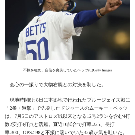
不振を極め、自信を喪失していたベッツ(C)Getty Images
会心の一振りで大物右腕との対決を制した。
現地時間8月8日に本拠地で行われたブルージェイズ戦に
「2番・遊撃」で先発したドジャースのムーキー・ベッツ
は、7月5日のアストロズ戦以来となる12号2ランを含む4打
数2安打3打点と活躍。直近10試合で打率.225、長打
率.300、OPS.598と不振に喘いでいた32歳が気を吐いた。