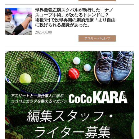
球界最強左腕スクバルが執行した「ナノ
スコープ手術」が次なるトレンドに？
術後3日で投球再開の劇的治療「より自由
に投げられる感覚があった」
2026.06.08
アスリート/セレブ