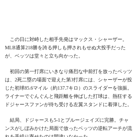
この日に対峙した相手先発はマックス・シャーザー。
MLB通算218勝を誇る押しも押されもせぬ大投手だった
が、ベッツは堂々と立ち向かった。
初回の第一打席にいきなり痛烈な中前打を放ったベッツ
は、2死二塁の場面で迎えた第3打席には、シャーザーが投
じた初球85.6マイル（約137.7キロ）のスライダーを強振。
ライナーでぐんぐんと飛距離を伸ばした打球は、熱狂する
ドジャースファンが待ち受ける左翼スタンドに着弾した。
結局、ドジャースも5-1とブルージェイズに完勝。チャ
ンスがしぼみかけた局面で放ったベッツの逆転アーチが流
れを手繰り寄せたのは間違いなかった。