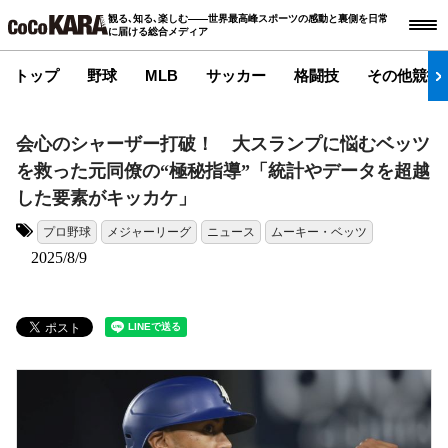
観る､知る､楽しむ――世界最高峰スポーツの感動と裏側を日常
に届ける総合メディア
トップ
野球
MLB
サッカー
格闘技
その他競技
会心のシャーザー打破！ 大スランプに悩むベッツ
を救った元同僚の“極秘指導”「統計やデータを超越
した要素がキッカケ」
プロ野球
メジャーリーグ
ニュース
ムーキー・ベッツ
タグ:
2025/8/9