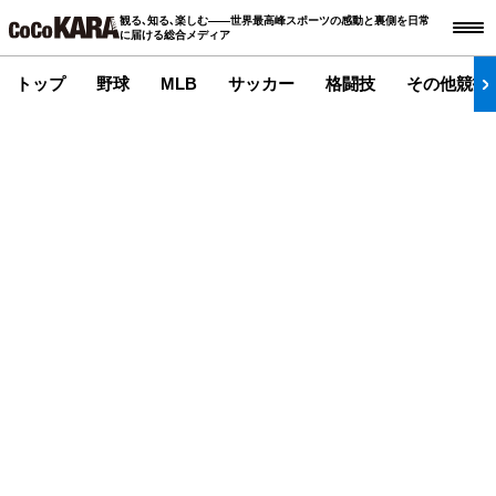
観る､知る､楽しむ――世界最高峰スポーツの感動と裏側を日常
に届ける総合メディア
トップ
野球
MLB
サッカー
格闘技
その他競技