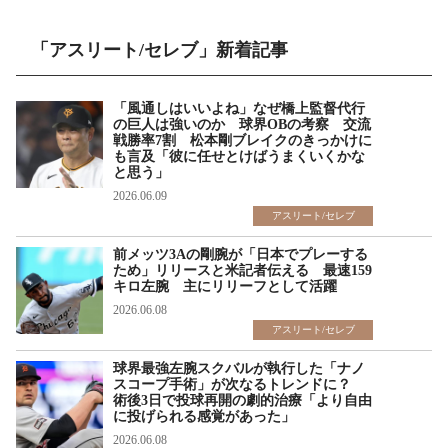
「アスリート/セレブ」新着記事
「風通しはいいよね」なぜ橋上監督代行
の巨人は強いのか 球界OBの考察 交流
戦勝率7割 松本剛ブレイクのきっかけに
も言及「彼に任せとけばうまくいくかな
と思う」
2026.06.09
アスリート/セレブ
前メッツ3Aの剛腕が「日本でプレーする
ため」リリースと米記者伝える 最速159
キロ左腕 主にリリーフとして活躍
2026.06.08
アスリート/セレブ
球界最強左腕スクバルが執行した「ナノ
スコープ手術」が次なるトレンドに？
術後3日で投球再開の劇的治療「より自由
に投げられる感覚があった」
2026.06.08