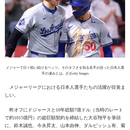
メジャーで日々戦い続けるベッツ。そのタフさを知る名手が語った日本人選
手の凄みとは。(C)Getty Images
メジャーリーグにおける日本人選手たちの活躍が目覚ま
しい。
昨オフにドジャースと10年総額7億ドル（当時のレート
で約1015億円）の超巨額契約を締結した大谷翔平を筆頭
に、鈴木誠也、今永昇太、山本由伸、ダルビッシュ有、菊