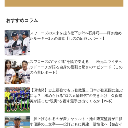
おすすめコラム
スワローズの未来を担う松下歩叶&石井巧――輝き始め
たルーキー2人の決意【しのの応燕レポート】
スワローズの“ヤク進”を陰で支える――松元ユウイチヘ
ッドコーチが語る自身の役割と驚きのエピソード【しの
の応燕レポート】
【現地発】史上最強でも32強敗退…日本が強豪国に並ぶ
には？ 求められる“ロス五輪世代”の突き上げ 久保建
英が語った“現実”を覆す選手は出てくるか【W杯】
「胴上げされるのが夢」ヤクルト・池山隆寛監督が目指
す優勝の二文字――投打ともに再建、活性化へ【独占イ