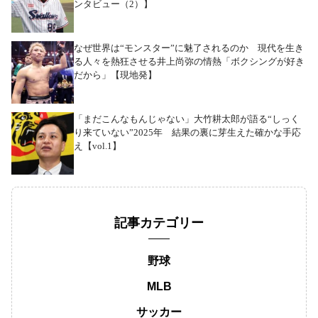
ンタビュー（2）】
なぜ世界は“モンスター”に魅了されるのか 現代を生き
る人々を熱狂させる井上尚弥の情熱「ボクシングが好き
だから」【現地発】
「まだこんなもんじゃない」大竹耕太郎が語る“しっく
り来ていない”2025年 結果の裏に芽生えた確かな手応
え【vol.1】
記事カテゴリー
野球
MLB
サッカー