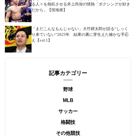
る人々を熱狂させる井上尚弥の情熱「ボクシングが好き
だから」【現地発】
「まだこんなもんじゃない」大竹耕太郎が語る“しっく
り来ていない”2025年 結果の裏に芽生えた確かな手応
え【vol.1】
記事カテゴリー
野球
MLB
サッカー
格闘技
その他競技