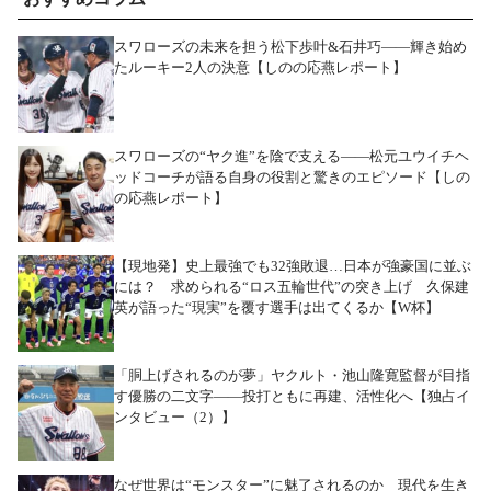
スワローズの未来を担う松下歩叶&石井巧――輝き始め
たルーキー2人の決意【しのの応燕レポート】
スワローズの“ヤク進”を陰で支える――松元ユウイチヘ
ッドコーチが語る自身の役割と驚きのエピソード【しの
の応燕レポート】
【現地発】史上最強でも32強敗退…日本が強豪国に並ぶ
には？ 求められる“ロス五輪世代”の突き上げ 久保建
英が語った“現実”を覆す選手は出てくるか【W杯】
「胴上げされるのが夢」ヤクルト・池山隆寛監督が目指
す優勝の二文字――投打ともに再建、活性化へ【独占イ
ンタビュー（2）】
なぜ世界は“モンスター”に魅了されるのか 現代を生き