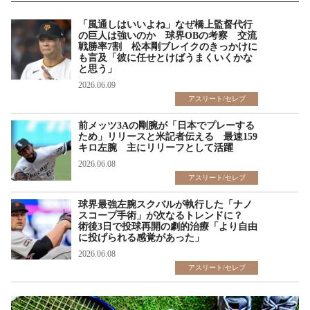
「風通しはいいよね」なぜ橋上監督代行
の巨人は強いのか 球界OBの考察 交流
戦勝率7割 松本剛ブレイクのきっかけに
も言及「彼に任せとけばうまくいくかな
と思う」
2026.06.09
アスリート/セレブ
前メッツ3Aの剛腕が「日本でプレーする
ため」リリースと米記者伝える 最速159
キロ左腕 主にリリーフとして活躍
2026.06.08
アスリート/セレブ
球界最強左腕スクバルが執行した「ナノ
スコープ手術」が次なるトレンドに？
術後3日で投球再開の劇的治療「より自由
に投げられる感覚があった」
2026.06.08
アスリート/セレブ