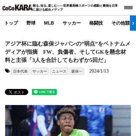
観る､知る､楽しむ――世界最高峰スポーツの感動と裏側を日常
に届ける総合メディア
トップ
野球
MLB
サッカー
格闘技
その他競技
アジア杯に臨む森保ジャパンの”弱点”をベトナムメ
ディアが指摘 FW、負傷者、そしてGKを懸念材
料と主張「3人を合計してもわずか5回だ」
2024/1/13
日本代表
サッカー
ニュース
森保一
タグ: