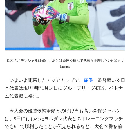
鈴木のポテンシャルは確か。あとは経験を積んで熟練度を増したい(C)Getty
Images
いよいよ開幕したアジアカップで、
森保一
監督率いる日
本代表は現地時間1月14日にグループリーグ初戦、ベトナ
ム代表戦に臨む。
今大会の優勝候補筆頭との呼び声も高い森保ジャパン
は、9日に行われたヨルダン代表とのトレーニングマッチ
でも6-1で勝利したことが伝えられるなど、大会本番を前