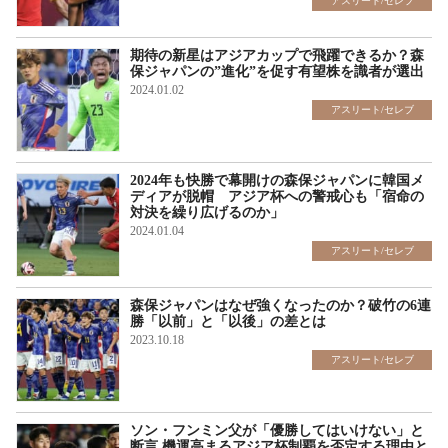
アスリート/セレブ
期待の新星はアジアカップで飛躍できるか？森
保ジャパンの”進化”を促す有望株を識者が選出
2024.01.02
アスリート/セレブ
2024年も快勝で幕開けの森保ジャパンに韓国メ
ディアが脱帽 アジア杯への警戒心も「宿命の
対決を繰り広げるのか」
2024.01.04
アスリート/セレブ
森保ジャパンはなぜ強くなったのか？破竹の6連
勝「以前」と「以後」の差とは
2023.10.18
アスリート/セレブ
ソン・フンミン父が「優勝してはいけない」と
断言 機運高まるアジア杯制覇を否定する理由と