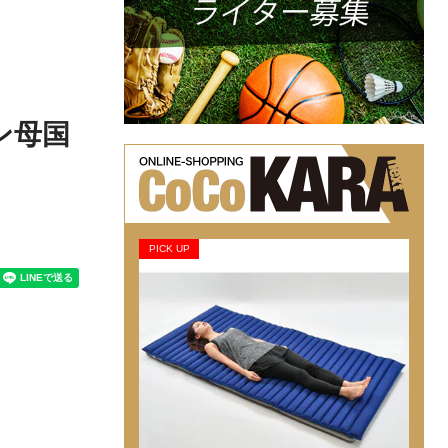
ン母国
PICK UP