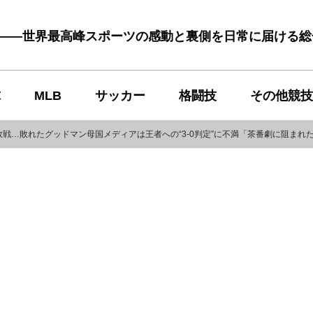
む――世界最高峰スポーツの感動と裏側を日常に届ける
球
MLB
サッカー
格闘技
その他競技
戦…敗れたグッドマン母国メディアは王者への“3-0判定”に不満「茶番劇に阻まれ