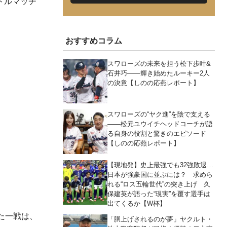
トルマッチ
おすすめコラム
スワローズの未来を担う松下歩叶&
石井巧――輝き始めたルーキー2人
の決意【しのの応燕レポート】
スワローズの“ヤク進”を陰で支える
――松元ユウイチヘッドコーチが語
る自身の役割と驚きのエピソード
【しのの応燕レポート】
【現地発】史上最強でも32強敗退…
日本が強豪国に並ぶには？ 求めら
れる“ロス五輪世代”の突き上げ 久
保建英が語った“現実”を覆す選手は
出てくるか【W杯】
た一戦は、
「胴上げされるのが夢」ヤクルト・