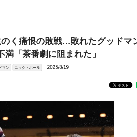
遠のく痛恨の敗戦…敗れたグッドマ
に不満「茶番劇に阻まれた」
2025/8/19
ドマン
ニック・ボール