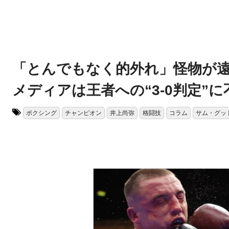
「とんでもなく的外れ」怪物が
メディアは王者への“3-0判定”
ボクシング
チャンピオン
井上尚弥
格闘技
コラム
サム・グッ
タグ: