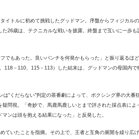
タイトルに初めて挑戦したグッドマン。序盤からフィジカル
した26歳は、テクニカルな戦いを披露。終盤まで互いに一歩も
フでもあった。良いパンチを何発かもらった」と振り返るほ
118－110、115－113）した結末は、グッドマンの母国内
ドマンは“くだらない”判定の茶番劇によって、ボクシング界の大番
を疑問視。「奇妙で、馬鹿馬鹿しいとまで評された採点表によ
ドマンは頭を抱える結果になった」と反発した。
めていたことを指摘。その上で、王者と互角の展開を繰り広