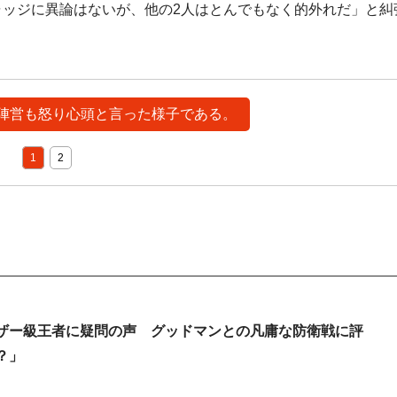
ジャッジに異論はないが、他の2人はとんでもなく的外れだ」と糾
た、陣営も怒り心頭と言った様子である。
1
2
ザー級王者に疑問の声 グッドマンとの凡庸な防衛戦に評
？」