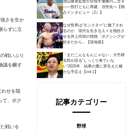
池山隆寛監督が目指す優勝の二文字
――投打ともに再建、活性化へ【独
占インタビュー（2）】
の強さを生か
なぜ世界は“モンスター”に魅了され
譲らずに立
るのか 現代を生きる人々を熱狂さ
せる井上尚弥の情熱「ボクシングが
好きだから」【現地発】
「まだこんなもんじゃない」大竹耕
どの戦いぶり
太郎が語る“しっくり来ていな
で物議を醸す
い”2025年 結果の裏に芽生えた確
かな手応え【vol.1】
狂わせを阻
記事カテゴリー
って、ボク
野球
げた戦いを