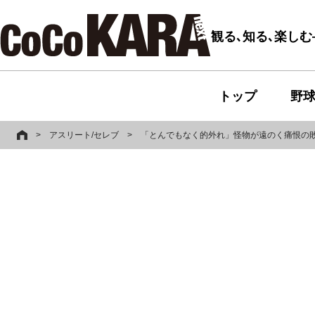
観る､知る､楽し
トップ
野
>
アスリート/セレブ
>
「とんでもなく的外れ」怪物が遠のく痛恨の敗