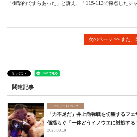
「衝撃的ですらあった」と訴え、「115-113で採点した
次のページ >> ま
関連記事
アスリート/セレブ
「力不足だ」井上尚弥戦を切望するフェ
価揺らぐ「一体どうイノウエに対処する
2025.08.19