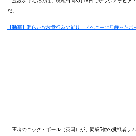
波紋を呼んだのは、現地時間8月16日にサウジアラビア
だ。
【動画】明らかな故意行為の蹴り ドヘニーに見舞ったボ
王者のニック・ボール（英国）が、同級5位の挑戦者サム・