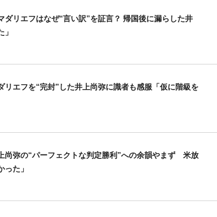
ダリエフはなぜ“言い訳”を証言？ 帰国後に漏らした井
た」
ダリエフを“完封”した井上尚弥に識者も感服「仮に階級を
上尚弥の“パーフェクトな判定勝利”への余韻やまず 米放
かった」