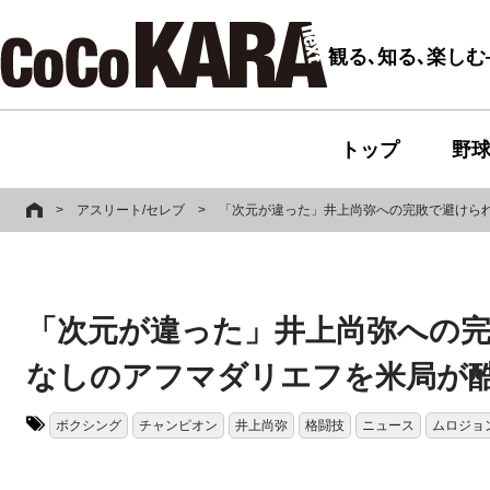
観る､知る､楽し
トップ
野
>
アスリート/セレブ
>
「次元が違った」井上尚弥への完敗で避けられ
「次元が違った」井上尚弥への完
なしのアフマダリエフを米局が
ボクシング
チャンピオン
井上尚弥
格闘技
ニュース
ムロジョ
タグ: