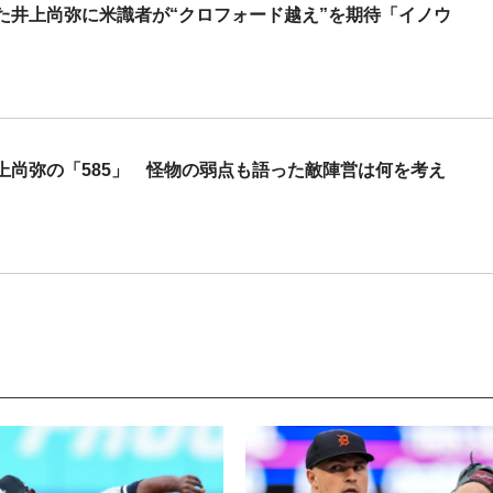
た井上尚弥に米識者が“クロフォード越え”を期待「イノウ
上尚弥の「585」 怪物の弱点も語った敵陣営は何を考え