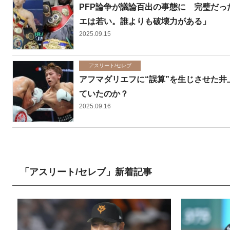
PFP論争が議論百出の事態に 完璧だっ
エは若い。誰よりも破壊力がある」
2025.09.15
アスリート/セレブ
アフマダリエフに“誤算”を生じさせた井
ていたのか？
2025.09.16
「アスリート/セレブ」新着記事