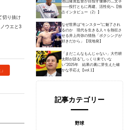
池山隆寛監督が目指す優勝の二文字
――投打ともに再建、活性化へ【独
占インタビュー（2）】
て切り抜け
なぜ世界は“モンスター”に魅了され
ノウエと3
るのか 現代を生きる人々を熱狂さ
せる井上尚弥の情熱「ボクシングが
好きだから」【現地発】
「まだこんなもんじゃない」大竹耕
太郎が語る“しっくり来ていな
い”2025年 結果の裏に芽生えた確
た」
かな手応え【vol.1】
記事カテゴリー
野球