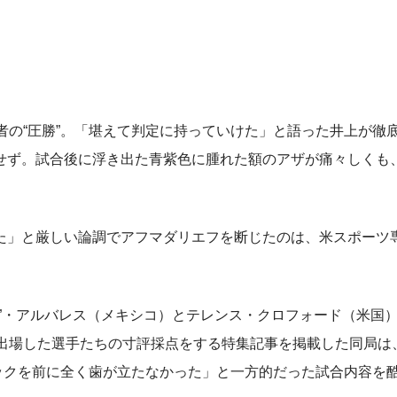
の“圧勝”。「堪えて判定に持っていけた」と語った井上が徹
せず。試合後に浮き出た青紫色に腫れた額のアザが痛々しくも
」と厳しい論調でアフマダリエフを断じたのは、米スポーツ
”・アルバレス（メキシコ）とテレンス・クロフォード（米国
に出場した選手たちの寸評採点をする特集記事を掲載した同局は
ックを前に全く歯が立たなかった」と一方的だった試合内容を