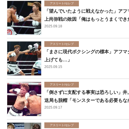
アスリート/セレブ
「望んでいたように戦えなかった」アフマ
上尚弥戦の敗因「俺はもっとうまくでき
2025.09.18
アスリート/セレブ
「まさに現代ボクシングの標本」アフマ
上げても…」
2025.09.15
アスリート/セレブ
「倒さずに支配する事実は恐ろしい」井
送局も脱帽「モンスターである必要もな
2025.09.17
アスリート/セレブ