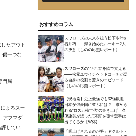
おすすめコラム
スワローズの未来を担う松下歩叶&
石井巧――輝き始めたルーキー2人
底したアウト
の決意【しのの応燕レポート】
、傷一つな
スワローズの“ヤク進”を陰で支える
――松元ユウイチヘッドコーチが語
る自身の役割と驚きのエピソード
専門局
【しのの応燕レポート】
【現地発】史上最強でも32強敗退…
日本が強豪国に並ぶには？ 求めら
）によるスー
れる“ロス五輪世代”の突き上げ 久
保建英が語った“現実”を覆す選手は
、アフマダ
出てくるか【W杯】
酷評してい
「胴上げされるのが夢」ヤクルト・