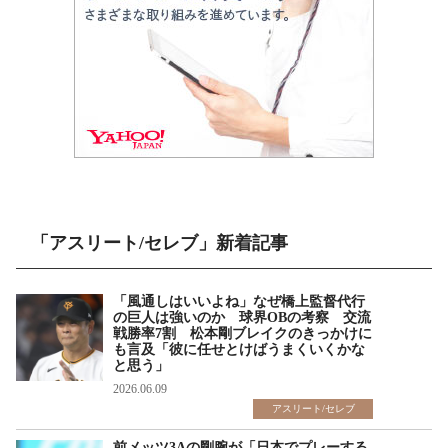
「アスリート/セレブ」新着記事
「風通しはいいよね」なぜ橋上監督代行
の巨人は強いのか 球界OBの考察 交流
戦勝率7割 松本剛ブレイクのきっかけに
も言及「彼に任せとけばうまくいくかな
と思う」
2026.06.09
アスリート/セレブ
前メッツ3Aの剛腕が「日本でプレーする