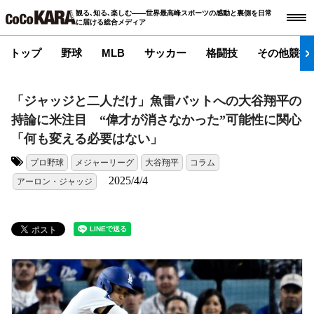
観る､知る､楽しむ――世界最高峰スポーツの感動と裏側を日常
に届ける総合メディア
トップ
野球
MLB
サッカー
格闘技
その他競技
「ジャッジと二人だけ」魚雷バットへの大谷翔平の
持論に米注目 “偉才が消さなかった”可能性に関心
「何も変える必要はない」
プロ野球
メジャーリーグ
大谷翔平
コラム
タグ:
2025/4/4
アーロン・ジャッジ