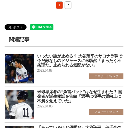
1
2
関連記事
いったい誰が止める？ 大谷翔平のサヨナラ弾で
今だ敵なしのドジャースに米騒然「まったく不
条理だ。止められる気配がない」
2025.04.03
アスリート/セレブ
米球界席巻の“魚雷バット”はなぜ生まれた？ 開
発者が誕生秘話を告白「選手は投手の質向上に
不満を覚えていた」
2025.04.03
アスリート/セレブ
「狂っているほど優秀だ」大谷翔平、値千金の