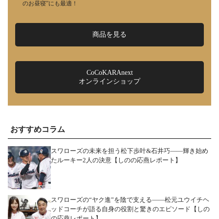
のお昼寝”にも最適！
商品を見る
CoCoKARAnext
オンラインショップ
おすすめコラム
スワローズの未来を担う松下歩叶&石井巧――輝き始め
たルーキー2人の決意【しのの応燕レポート】
スワローズの“ヤク進”を陰で支える――松元ユウイチヘ
ッドコーチが語る自身の役割と驚きのエピソード【しの
の応燕レポート】