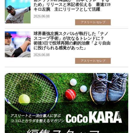
ため」リリースと米記者伝える 最速159
キロ左腕 主にリリーフとして活躍
2026.06.08
アスリート/セレブ
球界最強左腕スクバルが執行した「ナノ
スコープ手術」が次なるトレンドに？
術後3日で投球再開の劇的治療「より自由
に投げられる感覚があった」
2026.06.08
アスリート/セレブ