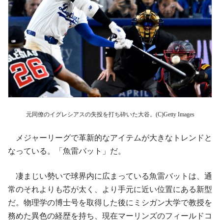
元同僚のイグレシアスの失投を打ち砕いた大谷。(C)Getty Images
メジャーリーグで革新的なアイテムが大きなトレンドと
なっている。「魚雷バット」だ。
凄まじい勢いで球界内に広まっている魚雷バットは、通
常のそれよりも芯が太く、より手元に近い位置にある新型
だ。物理学の博士号を取得した後にミシガン大学で教授を
務めた異色の経歴を持ち、現在マーリンズのフィールドコ