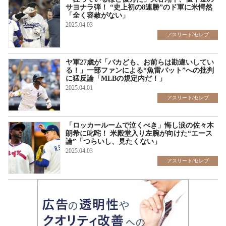
サヨナラ弾！ “史上初の8連勝”のド軍に米愕然
「全く容赦がない」
2025.04.03
アスリート/セレブ
ヤ軍27歳が「バカども、お前らは勘違いしてい
る！」一部ファンによる“魚雷バット”への批判
に猛反論「MLBの規定内だ！」
2025.04.01
アスリート/セレブ
「ロッカールームで泣くべき」悔し涙の佐々木
朗希に叱咤！ 米殿堂入り左腕が向けた“エース
論”「つらいし、見たくない」
2025.04.03
アスリート/セレブ