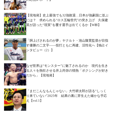
【現地発】史上最強でも32強敗退…日本が強豪国に並ぶ
には？ 求められる“ロス五輪世代”の突き上げ 久保建
英が語った“現実”を覆す選手は出てくるか【W杯】
「胴上げされるのが夢」ヤクルト・池山隆寛監督が目指
す優勝の二文字――投打ともに再建、活性化へ【独占イ
ンタビュー（2）】
なぜ世界は“モンスター”に魅了されるのか 現代を生き
る人々を熱狂させる井上尚弥の情熱「ボクシングが好き
だから」【現地発】
「まだこんなもんじゃない」大竹耕太郎が語る“しっく
り来ていない”2025年 結果の裏に芽生えた確かな手応
え【vol.1】