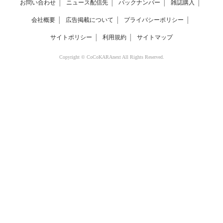
お問い合わせ
│
ニュース配信先
│
バックナンバー
│
雑誌購入
│
会社概要
│
広告掲載について
│
プライバシーポリシー
│
サイトポリシー
│
利用規約
│
サイトマップ
Copyright © CoCoKARAnext All Rights Reserved.