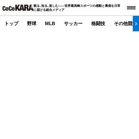
観る､知る､楽しむ――世界最高峰スポーツの感動と裏側を日常
に届ける総合メディア
トップ
野球
MLB
サッカー
格闘技
その他競技