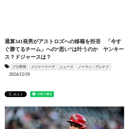
通算341発男がアストロズへの移籍を拒否 「今す
ぐ勝てるチーム」への“思い”は叶うのか ヤンキー
ス？ドジャースは？
プロ野球
メジャーリーグ
ニュース
ノーラン・アレナド
タグ:
2024/12/19