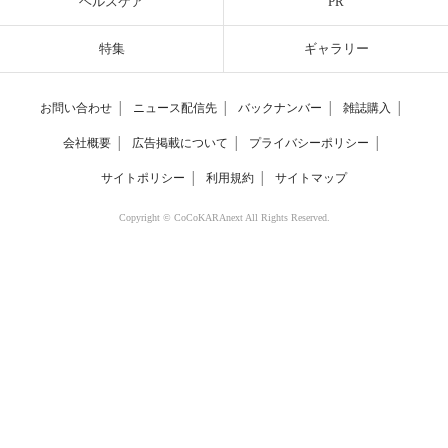
ヘルスケア
PR
特集
ギャラリー
お問い合わせ
│
ニュース配信先
│
バックナンバー
│
雑誌購入
│
会社概要
│
広告掲載について
│
プライバシーポリシー
│
サイトポリシー
│
利用規約
│
サイトマップ
Copyright © CoCoKARAnext All Rights Reserved.