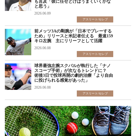
も言及「彼に任せとけばうまくいくかな
と思う」
2026.06.09
アスリート/セレブ
前メッツ3Aの剛腕が「日本でプレーする
ため」リリースと米記者伝える 最速159
キロ左腕 主にリリーフとして活躍
2026.06.08
アスリート/セレブ
球界最強左腕スクバルが執行した「ナノ
スコープ手術」が次なるトレンドに？
術後3日で投球再開の劇的治療「より自由
に投げられる感覚があった」
2026.06.08
アスリート/セレブ