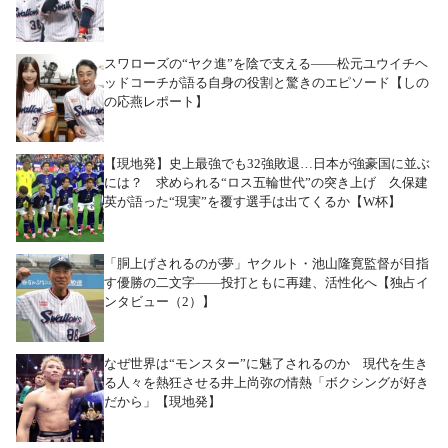
スワローズの“ヤク進”を陰で支える――松元ユウイチヘ
ッドコーチが語る自身の役割と驚きのエピソード【しの
の応燕レポート】
【現地発】史上最強でも32強敗退…日本が強豪国に並ぶ
には？ 求められる“ロス五輪世代”の突き上げ 久保建
英が語った“現実”を覆す選手は出てくるか【W杯】
「胴上げされるのが夢」ヤクルト・池山隆寛監督が目指
す優勝の二文字――投打ともに再建、活性化へ【独占イ
ンタビュー（2）】
なぜ世界は“モンスター”に魅了されるのか 現代を生き
る人々を熱狂させる井上尚弥の情熱「ボクシングが好き
だから」【現地発】