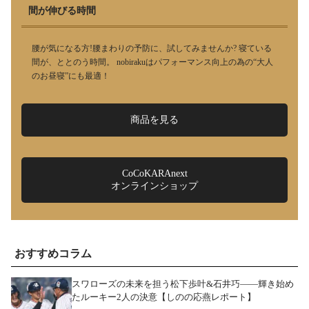
間が伸びる時間
腰が気になる方!腰まわりの予防に、試してみませんか? 寝ている
間が、ととのう時間。 nobirakuはパフォーマンス向上の為の“大人
のお昼寝”にも最適！
商品を見る
CoCoKARAnext
オンラインショップ
おすすめコラム
スワローズの未来を担う松下歩叶&石井巧――輝き始め
たルーキー2人の決意【しのの応燕レポート】