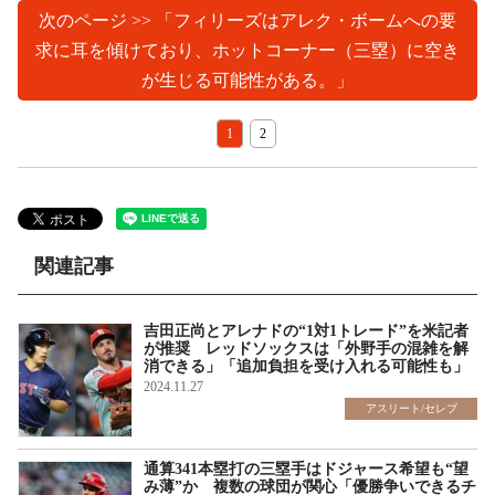
次のページ >> 「フィリーズはアレク・ボームへの要
求に耳を傾けており、ホットコーナー（三塁）に空き
が生じる可能性がある。」
1
2
関連記事
吉田正尚とアレナドの“1対1トレード”を米記者
が推奨 レッドソックスは「外野手の混雑を解
消できる」「追加負担を受け入れる可能性も」
2024.11.27
アスリート/セレブ
通算341本塁打の三塁手はドジャース希望も“望
み薄”か 複数の球団が関心「優勝争いできるチ