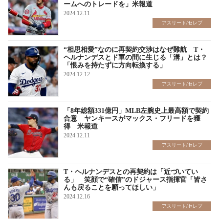
ームへのトレードを」米報道
2024.12.11
アスリート/セレブ
“相思相愛”なのに再契約交渉はなぜ難航 T・
ヘルナンデスとド軍の間に生じる「溝」とは？
「恨みを持たずに方向転換する」
2024.12.12
アスリート/セレブ
「8年総額331億円」MLB左腕史上最高額で契約
合意 ヤンキースがマックス・フリードを獲
得 米報道
2024.12.11
アスリート/セレブ
T・ヘルナンデスとの再契約は「近づいてい
る」 笑顔で“確信”のドジャース指揮官「皆さ
んも戻ることを願ってほしい」
2024.12.16
アスリート/セレブ