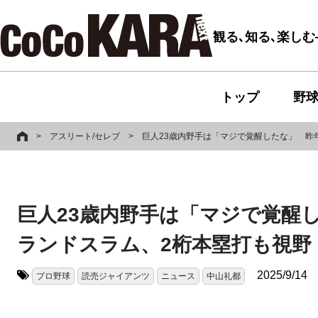
観る､知る､楽し
トップ
野
>
アスリート/セレブ
>
巨人23歳内野手は「マジで覚醒したな」 昨
巨人23歳内野手は「マジで覚醒
ランドスラム、2桁本塁打も視野
2025/9/14
プロ野球
読売ジャイアンツ
ニュース
中山礼都
タグ: