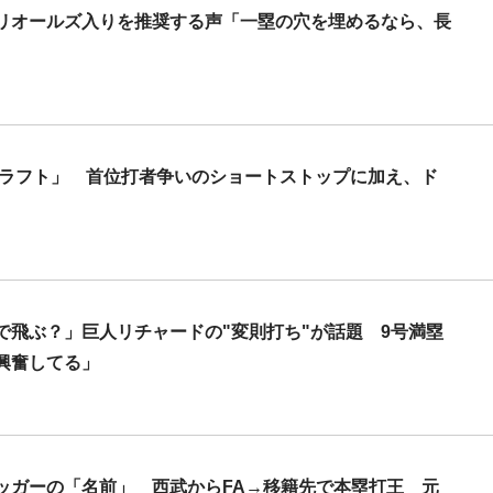
リオールズ入りを推奨する声「一塁の穴を埋めるなら、長
ドラフト」 首位打者争いのショートストップに加え、ド
で飛ぶ？」巨人リチャードの"変則打ち"が話題 9号満塁
興奮してる」
ッガーの「名前」 西武からFA→移籍先で本塁打王 元