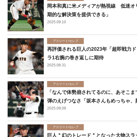
岡本和真に米メディアが熱視線 低迷オ
期的な解決策を提供できる」
2025.09.10
アスリート/セレブ
再評価される巨人の2023年「超即戦力
ラ1右腕の巻き返しに期待
2025.08.31
アスリート/セレブ
「なんで体勢崩されてるのに、あそこま
弾のえげつなさ「坂本さんもめっちゃ、
2025.09.09
アスリート/セレブ
巨人＂幻のトレード＂となった大物スラ