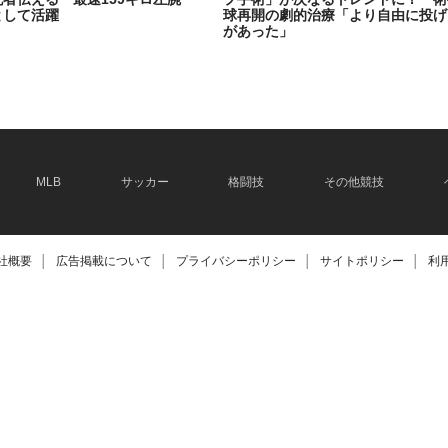
として活躍
球再開の劇的治療「より自由に投げ
があった」
2026.06.08
MLB
サッカー
格闘技
その他競技
社概要
│
広告掲載について
│
プライバシーポリシー
│
サイトポリシー
│
利