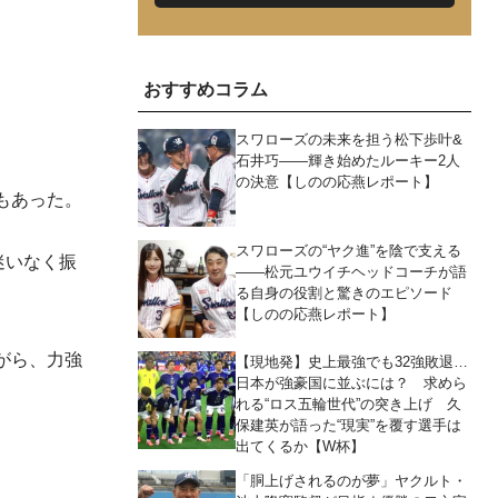
おすすめコラム
スワローズの未来を担う松下歩叶&
石井巧――輝き始めたルーキー2人
の決意【しのの応燕レポート】
もあった。
スワローズの“ヤク進”を陰で支える
迷いなく振
――松元ユウイチヘッドコーチが語
る自身の役割と驚きのエピソード
【しのの応燕レポート】
がら、力強
【現地発】史上最強でも32強敗退…
日本が強豪国に並ぶには？ 求めら
れる“ロス五輪世代”の突き上げ 久
保建英が語った“現実”を覆す選手は
出てくるか【W杯】
「胴上げされるのが夢」ヤクルト・