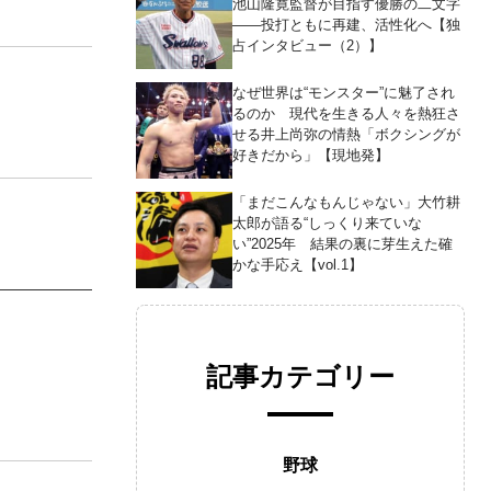
池山隆寛監督が目指す優勝の二文字
――投打ともに再建、活性化へ【独
占インタビュー（2）】
なぜ世界は“モンスター”に魅了され
るのか 現代を生きる人々を熱狂さ
せる井上尚弥の情熱「ボクシングが
好きだから」【現地発】
「まだこんなもんじゃない」大竹耕
太郎が語る“しっくり来ていな
い”2025年 結果の裏に芽生えた確
かな手応え【vol.1】
記事カテゴリー
野球