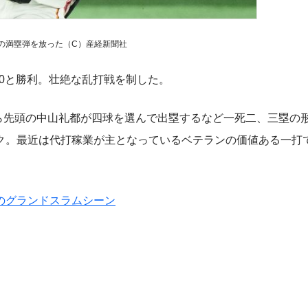
の満塁弾を放った（C）産経新聞社
10と勝利。壮絶な乱打戦を制した。
ら先頭の中山礼都が四球を選んで出塁するなど一死二、三塁の
ク。最近は代打稼業が主となっているベテランの価値ある一打
。
のグランドスラムシーン