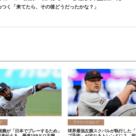
わつく「来てたら、その後どうだったかな？」
ブ
アスリート/セレブ
剛腕が「日本でプレーするため」
球界最強左腕スクバルが執行した「
記者伝える 最速159キロ左腕
プ手術」が次なるトレンドに？ 術