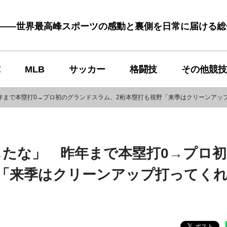
む――世界最高峰スポーツの感動と裏側を日常に届ける
球
MLB
サッカー
格闘技
その他競技
年まで本塁打0→プロ初のグランドスラム、2桁本塁打も視野「来季はクリーンアップ
したな」 昨年まで本塁打0→プロ
「来季はクリーンアップ打ってくれ