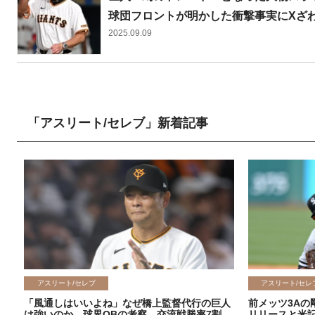
球団フロントが明かした衝撃事実にXざ
2025.09.09
「アスリート/セレブ」新着記事
アスリート/セレブ
アスリート/セレ
「風通しはいいよね」なぜ橋上監督代行の巨人
前メッツ3Aの
は強いのか 球界OBの考察 交流戦勝率7割
リリースと米