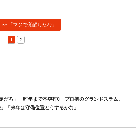
 >> 「マジで覚醒したな」
1
2
確定だろ」 昨年まで本塁打0→プロ初のグランドスラム、
来」「来年は守備位置どうするかな」