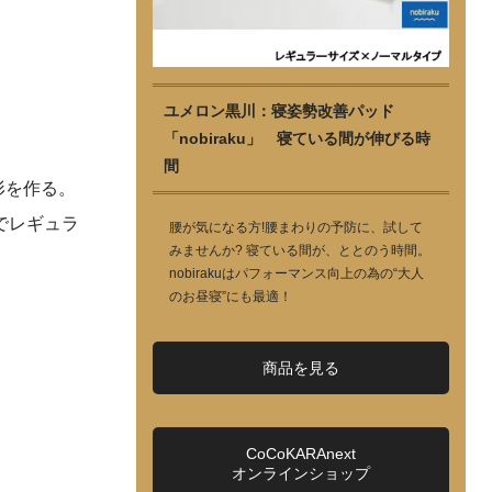
ユメロン黒川：寝姿勢改善パッド
「nobiraku」 寝ている間が伸びる時
間
形を作る。
でレギュラ
腰が気になる方!腰まわりの予防に、試して
みませんか? 寝ている間が、ととのう時間。
nobirakuはパフォーマンス向上の為の“大人
のお昼寝”にも最適！
商品を見る
CoCoKARAnext
オンラインショップ