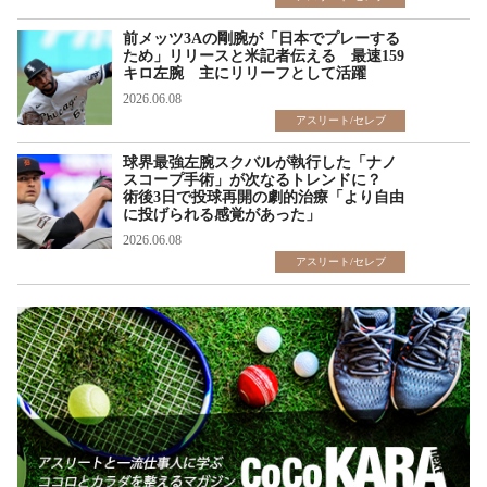
前メッツ3Aの剛腕が「日本でプレーする
ため」リリースと米記者伝える 最速159
キロ左腕 主にリリーフとして活躍
2026.06.08
アスリート/セレブ
球界最強左腕スクバルが執行した「ナノ
スコープ手術」が次なるトレンドに？
術後3日で投球再開の劇的治療「より自由
に投げられる感覚があった」
2026.06.08
アスリート/セレブ