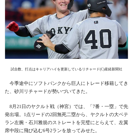
試合数、打点はキャリアハイを更新しているリチャード(C)産経新聞社
今季途中にソフトバンクから巨人にトレード移籍してき
た、砂川リチャードが勢いづいてきた。
8月21日のヤクルト戦（神宮）では、「7番・一塁」で先
発出場。1点リードの2回無死二塁から、ヤクルトの大ベテ
ラン左腕・石川雅規のストレートを完璧にとらえて、左翼
席中段に飛び込む6号2ランを放ってみせた。