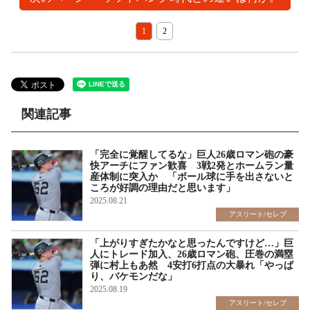
1
2
関連記事
「完全に覚醒してるな」巨人26歳ロマン砲の豪
快アーチにファン歓喜 3戦2発とホームラン量
産体制に突入か 「ボール球に手を出さないと
ころが好調の理由だと思います」
2025.08.21
アスリート/セレブ
「上がりすぎたかなと思ったんですけど…」巨
人にトレード加入、26歳ロマン砲、圧巻の満塁
弾に村上もあ然 4安打6打点の大暴れ「やっぱ
り、バケモンだな」
2025.08.19
アスリート/セレブ