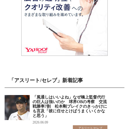
「アスリート/セレブ」新着記事
「風通しはいいよね」なぜ橋上監督代行
の巨人は強いのか 球界OBの考察 交流
戦勝率7割 松本剛ブレイクのきっかけに
も言及「彼に任せとけばうまくいくかな
と思う」
2026.06.09
アスリート/セレブ