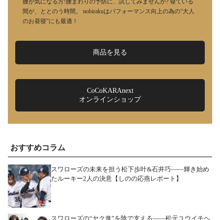
腰が気になる方!腰まわりの予防に、試してみませんか? 寝ている
間が、ととのう時間。 nobirakuはパフォーマンス向上の為の“大人
のお昼寝”にも最適！
商品を見る
CoCoKARAnext
オンラインショップ
おすすめコラム
スワローズの未来を担う松下歩叶&石井巧――輝き始め
たルーキー2人の決意【しのの応燕レポート】
スワローズの“ヤク進”を陰で支える――松元ユウイチヘ