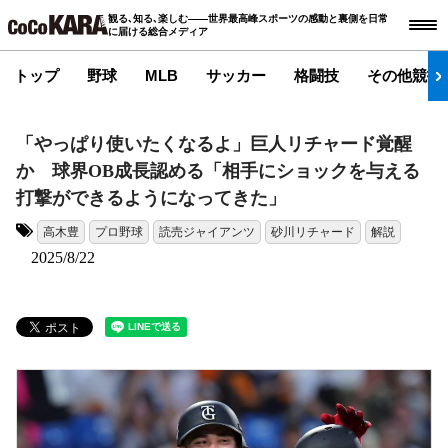
観る､知る､楽しむ――世界最高峰スポーツの感動と裏側を日常
に届ける総合メディア
トップ
野球
MLB
サッカー
格闘技
その他競技
「やっぱり使いたくなるよ」巨人リチャード覚醒
か 球界OB成長認める「相手にショックを与える
打撃ができるようになってきた」
高木豊
プロ野球
読売ジャイアンツ
砂川リチャード
解説
タグ:
2025/8/22