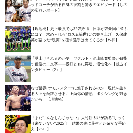
ッドコーチが語る自身の役割と驚きのエピソード【しの
の応燕レポート】
【現地発】史上最強でも32強敗退…日本が強豪国に並ぶ
には？ 求められる“ロス五輪世代”の突き上げ 久保建
英が語った“現実”を覆す選手は出てくるか【W杯】
「胴上げされるのが夢」ヤクルト・池山隆寛監督が目指
す優勝の二文字――投打ともに再建、活性化へ【独占イ
ンタビュー（2）】
なぜ世界は“モンスター”に魅了されるのか 現代を生き
る人々を熱狂させる井上尚弥の情熱「ボクシングが好き
だから」【現地発】
「まだこんなもんじゃない」大竹耕太郎が語る“しっく
り来ていない”2025年 結果の裏に芽生えた確かな手応
え【vol.1】