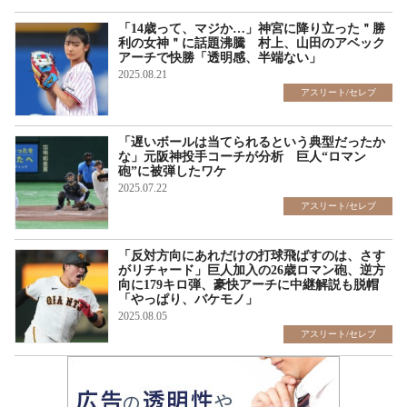
「14歳って、マジか…」神宮に降り立った＂勝
利の女神＂に話題沸騰 村上、山田のアベック
アーチで快勝「透明感、半端ない」
2025.08.21
アスリート/セレブ
「遅いボールは当てられるという典型だったか
な」元阪神投手コーチが分析 巨人“ロマン
砲”に被弾したワケ
2025.07.22
アスリート/セレブ
「反対方向にあれだけの打球飛ばすのは、さす
がリチャード」巨人加入の26歳ロマン砲、逆方
向に179キロ弾、豪快アーチに中継解説も脱帽
「やっぱり、バケモノ」
2025.08.05
アスリート/セレブ