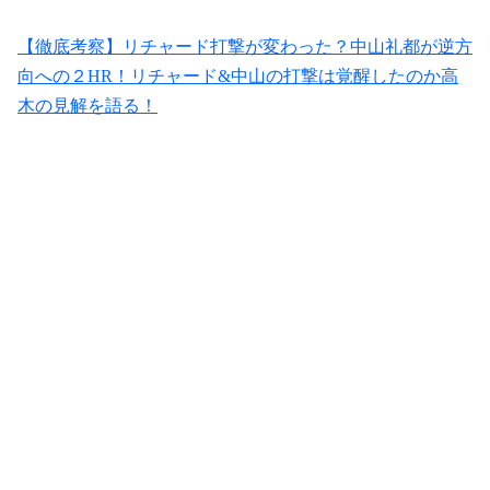
【徹底考察】リチャード打撃が変わった？中山礼都が逆方
向への２HR！リチャード&中山の打撃は覚醒したのか高
木の見解を語る！