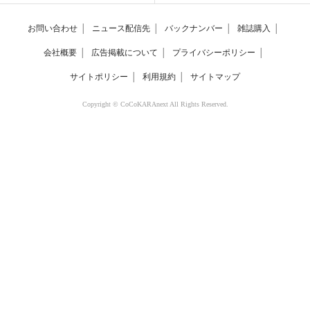
お問い合わせ
│
ニュース配信先
│
バックナンバー
│
雑誌購入
│
会社概要
│
広告掲載について
│
プライバシーポリシー
│
サイトポリシー
│
利用規約
│
サイトマップ
Copyright © CoCoKARAnext All Rights Reserved.