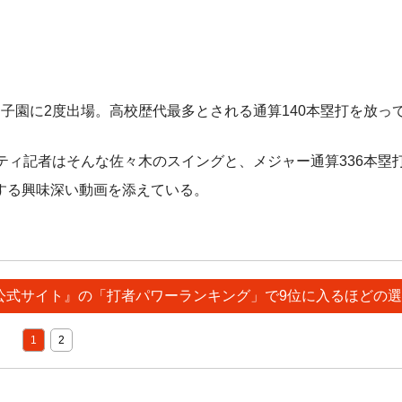
園に2度出場。高校歴代最多とされる通算140本塁打を放っ
ィ記者はそんな佐々木のスイングと、メジャー通算336本塁
する興味深い動画を添えている。
LB公式サイト』の「打者パワーランキング」で9位に入るほどの
1
2