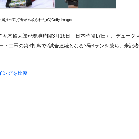
の強打者が比較された(C)Getty Images
木麟太郎が現地時間3月16日（日本時間17日）、デューク
一・二塁の第3打席で2試合連続となる3号3ランを放ち、米記
イングを比較