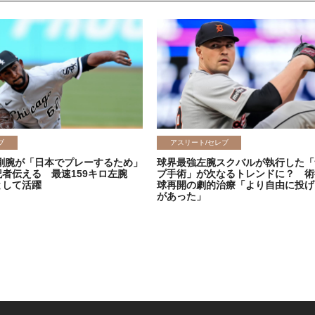
ブ
アスリート/セレブ
剛腕が「日本でプレーするため」
球界最強左腕スクバルが執行した「
記者伝える 最速159キロ左腕
プ手術」が次なるトレンドに？ 術
として活躍
球再開の劇的治療「より自由に投げ
があった」
2026.06.08