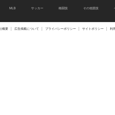
MLB
サッカー
格闘技
その他競技
社概要
│
広告掲載について
│
プライバシーポリシー
│
サイトポリシー
│
利