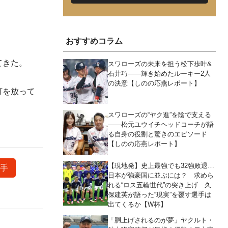
おすすめコラム
てきた。
スワローズの未来を担う松下歩叶&
石井巧――輝き始めたルーキー2人
の決意【しのの応燕レポート】
打を放って
スワローズの“ヤク進”を陰で支える
――松元ユウイチヘッドコーチが語
る自身の役割と驚きのエピソード
【しのの応燕レポート】
【現地発】史上最強でも32強敗退…
選手
日本が強豪国に並ぶには？ 求めら
れる“ロス五輪世代”の突き上げ 久
保建英が語った“現実”を覆す選手は
出てくるか【W杯】
「胴上げされるのが夢」ヤクルト・