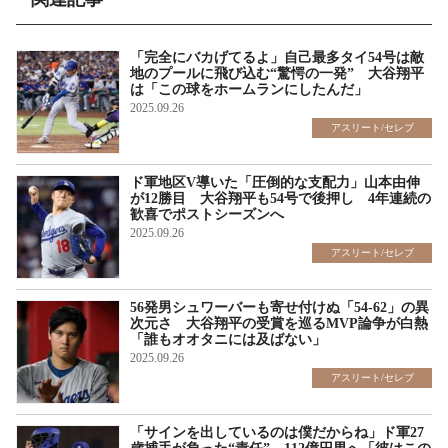
「完全にバカげてるよ」自己最多タイ54号は敵
地のプールに飛び込む“驚愕の一発” 大谷翔平
は「この球をホームランにしたんだ」
2025.09.26
アスリート/セレブ
ド軍地区V導いた「圧倒的な支配力」山本由伸
が12勝目 大谷翔平も54号で後押し 4年連続の
歓喜でポストシーズンへ
2025.09.26
アスリート/セレブ
56発男シュワーバーも寄せ付けぬ「54-62」の異
次元さ 大谷翔平の受賞を巡るMVP論争が白熱
「誰もオオタニには及ばない」
2025.09.26
アスリート/セレブ
「サインを出しているのは僕だからね」ド軍27