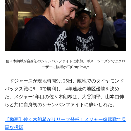
佐々木朗希が自身初のシャンパンファイトに参加。ポストシーズンではクロ
ーザーに抜擢か(C)Getty Images
ドジャースが現地時間9月25日、敵地でのダイヤモンド
バックス戦に8－0で勝利し、4年連続の地区優勝を決め
た。メジャー1年目の佐々木朗希は、大谷翔平、山本由伸
らと共に自身初のシャンパンファイトに酔いしれた。
【動画】佐々木朗希がリリーフ登板！メジャー復帰戦で見
事な投球