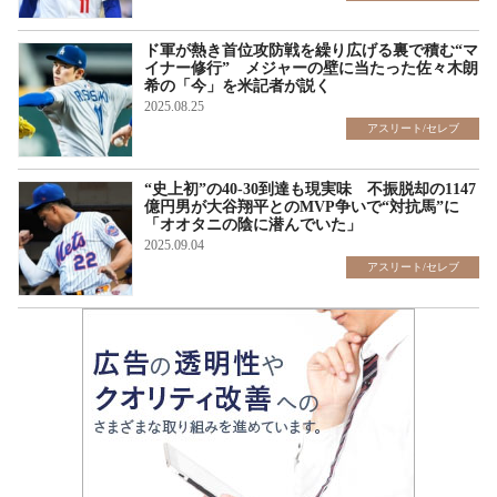
ド軍が熱き首位攻防戦を繰り広げる裏で積む“マ
イナー修行” メジャーの壁に当たった佐々木朗
希の「今」を米記者が説く
2025.08.25
アスリート/セレブ
“史上初”の40-30到達も現実味 不振脱却の1147
億円男が大谷翔平とのMVP争いで“対抗馬”に
「オオタニの陰に潜んでいた」
2025.09.04
アスリート/セレブ