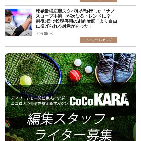
球界最強左腕スクバルが執行した「ナノ
スコープ手術」が次なるトレンドに？
術後3日で投球再開の劇的治療「より自由
に投げられる感覚があった」
2026.06.08
アスリート/セレブ