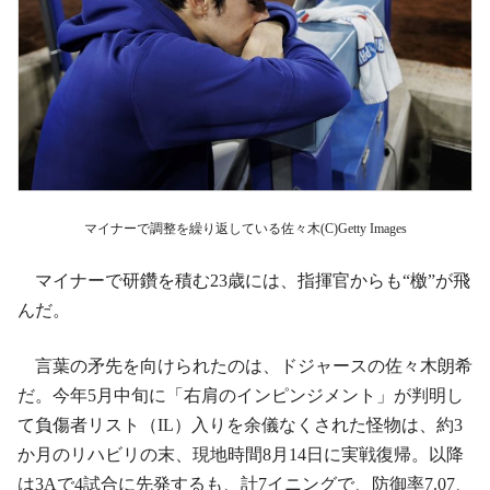
マイナーで調整を繰り返している佐々木(C)Getty Images
マイナーで研鑽を積む23歳には、指揮官からも“檄”が飛
んだ。
言葉の矛先を向けられたのは、ドジャースの佐々木朗希
だ。今年5月中旬に「右肩のインピンジメント」が判明し
て負傷者リスト（IL）入りを余儀なくされた怪物は、約3
か月のリハビリの末、現地時間8月14日に実戦復帰。以降
は3Aで4試合に先発するも、計7イニングで、防御率7.07、