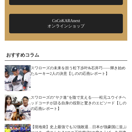
CoCoKARAnext
オンラインショップ
おすすめコラム
スワローズの未来を担う松下歩叶&石井巧――輝き始め
たルーキー2人の決意【しのの応燕レポート】
スワローズの“ヤク進”を陰で支える――松元ユウイチヘ
ッドコーチが語る自身の役割と驚きのエピソード【しの
の応燕レポート】
【現地発】史上最強でも32強敗退…日本が強豪国に並ぶ