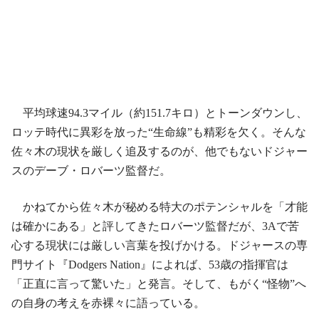
平均球速94.3マイル（約151.7キロ）とトーンダウンし、
ロッテ時代に異彩を放った“生命線”も精彩を欠く。そんな
佐々木の現状を厳しく追及するのが、他でもないドジャー
スのデーブ・ロバーツ監督だ。
かねてから佐々木が秘める特大のポテンシャルを「才能
は確かにある」と評してきたロバーツ監督だが、3Aで苦
心する現状には厳しい言葉を投げかける。ドジャースの専
門サイト『Dodgers Nation』によれば、53歳の指揮官は
「正直に言って驚いた」と発言。そして、もがく“怪物”へ
の自身の考えを赤裸々に語っている。