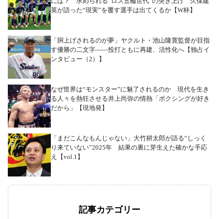
には？ 求められる“ロス五輪世代”の突き上げ 久保建
英が語った“現実”を覆す選手は出てくるか【W杯】
「胴上げされるのが夢」ヤクルト・池山隆寛監督が目指
す優勝の二文字――投打ともに再建、活性化へ【独占イ
ンタビュー（2）】
なぜ世界は“モンスター”に魅了されるのか 現代を生き
る人々を熱狂させる井上尚弥の情熱「ボクシングが好き
だから」【現地発】
「まだこんなもんじゃない」大竹耕太郎が語る“しっく
り来ていない”2025年 結果の裏に芽生えた確かな手応
え【vol.1】
記事カテゴリー