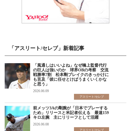
「アスリート/セレブ」新着記事
「風通しはいいよね」なぜ橋上監督代行
の巨人は強いのか 球界OBの考察 交流
戦勝率7割 松本剛ブレイクのきっかけに
も言及「彼に任せとけばうまくいくかな
と思う」
2026.06.09
アスリート/セレブ
前メッツ3Aの剛腕が「日本でプレーする
ため」リリースと米記者伝える 最速159
キロ左腕 主にリリーフとして活躍
2026.06.08
アスリート/セレブ