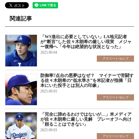
関連記事
「WS進出に必要としていない」LA地元記者
が“断言”した佐々木朗希の厳しい現実 メジャ
ー復帰へ「今年は絶望的な状況となった」
2025.09.04
アスリート/セレブ
防御率7点台の悪夢はなぜ？ マイナーで苦闘す
る佐々木朗希の“低水準さ”を米記者が指摘「日
本にいた投手とは別人の印象」
2025.09.05
アスリート/セレブ
「完全に諦めるわけではないが…」米メディア
が佐々木朗希に厳しい見解 プレーオフへ向け
「頼ることはできない」
2025.09.03
アスリート/セレブ