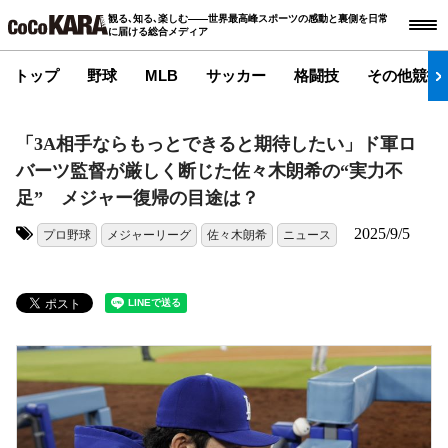
観る､知る､楽しむ――世界最高峰スポーツの感動と裏側を日常
に届ける総合メディア
トップ
野球
MLB
サッカー
格闘技
その他競技
「3A相手ならもっとできると期待したい」ド軍ロ
バーツ監督が厳しく断じた佐々木朗希の“実力不
足” メジャー復帰の目途は？
2025/9/5
プロ野球
メジャーリーグ
佐々木朗希
ニュース
タグ: