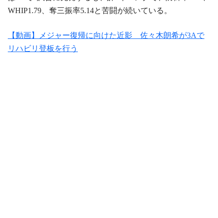
WHIP1.79、奪三振率5.14と苦闘が続いている。
【動画】メジャー復帰に向けた近影 佐々木朗希が3Aで
リハビリ登板を行う