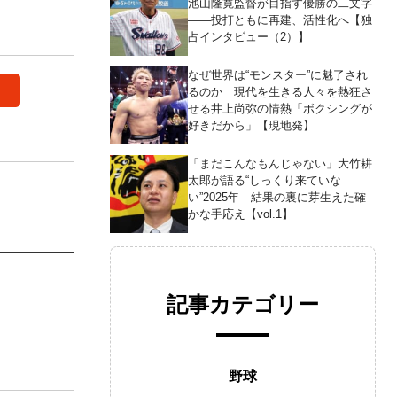
池山隆寛監督が目指す優勝の二文字
――投打ともに再建、活性化へ【独
占インタビュー（2）】
なぜ世界は“モンスター”に魅了され
。
るのか 現代を生きる人々を熱狂さ
せる井上尚弥の情熱「ボクシングが
好きだから」【現地発】
「まだこんなもんじゃない」大竹耕
太郎が語る“しっくり来ていな
い”2025年 結果の裏に芽生えた確
かな手応え【vol.1】
記事カテゴリー
野球