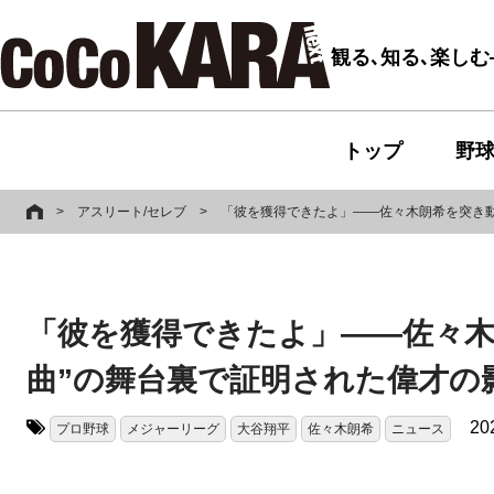
観る､知る､楽し
トップ
野
>
アスリート/セレブ
>
「彼を獲得できたよ」――佐々木朗希を突き動
「彼を獲得できたよ」――佐々木
曲”の舞台裏で証明された偉才の
20
プロ野球
メジャーリーグ
大谷翔平
佐々木朗希
ニュース
タグ: