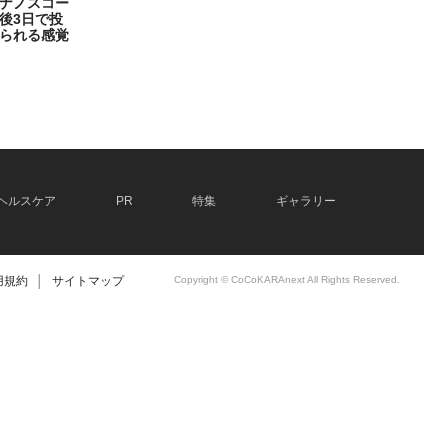
ナノスコー
後3日で投
られる感覚
ヘルスケア
PR
特集
ギャラリー
用規約
│
サイトマップ
Copyright © CoCoKARAnext All Rights Reserved.