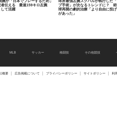
剛腕が「日本でプレーするため」
球界最強左腕スクバルが執行した「
記者伝える 最速159キロ左腕
プ手術」が次なるトレンドに？ 術
として活躍
球再開の劇的治療「より自由に投げ
があった」
2026.06.08
MLB
サッカー
格闘技
その他競技
社概要
│
広告掲載について
│
プライバシーポリシー
│
サイトポリシー
│
利