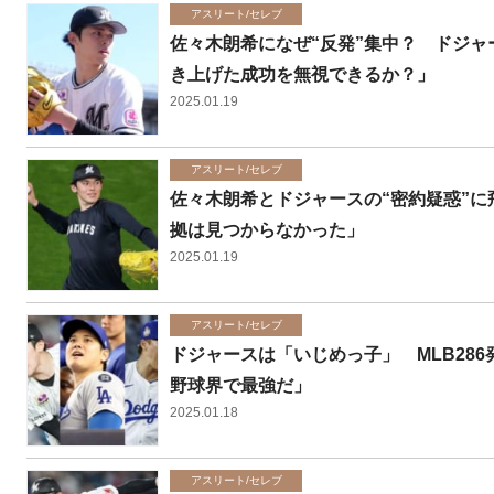
アスリート/セレブ
佐々木朗希になぜ“反発”集中？ ドジャ
き上げた成功を無視できるか？」
2025.01.19
アスリート/セレブ
佐々木朗希とドジャースの“密約疑惑”に
拠は見つからなかった」
2025.01.19
アスリート/セレブ
ドジャースは「いじめっ子」 MLB28
野球界で最強だ」
2025.01.18
アスリート/セレブ