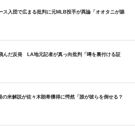
ース入団で広まる批判に元MLB投手が異論「オオタニが築
飛んだ反発 LA地元記者が真っ向批判「噂を裏付ける証
6発の米解説が佐々木朗希獲得に愕然「誰が彼らを倒せる？