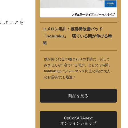
結したことを
ユメロン黒川：寝姿勢改善パッド
「nobiraku」 寝ている間が伸びる時
間
腰が気になる方!腰まわりの予防に、試して
みませんか? 寝ている間が、ととのう時間。
nobirakuはパフォーマンス向上の為の“大人
のお昼寝”にも最適！
商品を見る
CoCoKARAnext
オンラインショップ