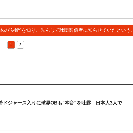
々木の“決断”を知り、先んじて球団関係者に知らせていたという
1
2
ドジャース入りに球界OBも"本音"を吐露 日本人3人で