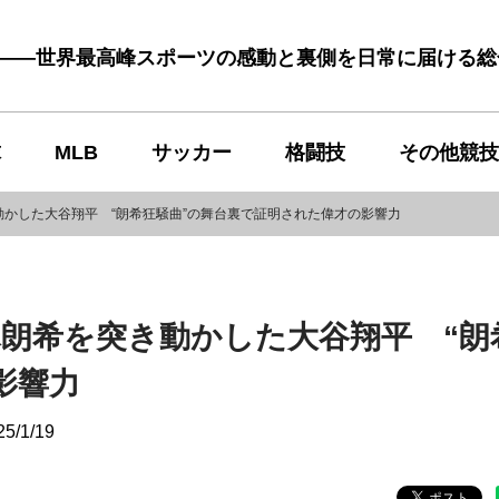
む――世界最高峰スポーツの感動と裏側を日常に届ける
球
MLB
サッカー
格闘技
その他競技
かした大谷翔平 “朗希狂騒曲”の舞台裏で証明された偉才の影響力
朗希を突き動かした大谷翔平 “朗
影響力
25/1/19