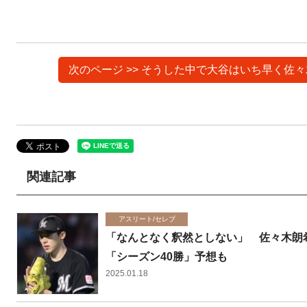
次のページ >> そうした中で大谷はいち早く佐
関連記事
アスリート/セレブ
「なんとなく釈然としない」 佐々木朗希
「シーズン40勝」予想も
2025.01.18