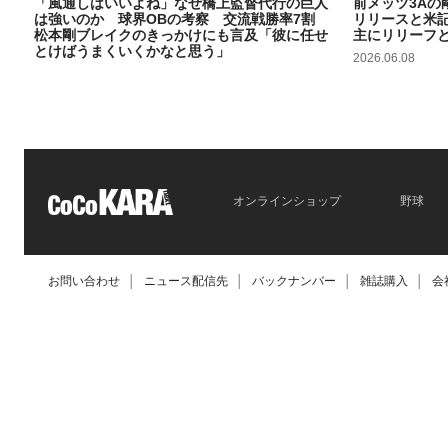
「風通しはいいよね」なぜ橋上監督代行の巨人
前メッツ3Aの
は強いのか 球界OBの考察 交流戦勝率7割
リリースと米
松本剛ブレイクのきっかけにも言及「彼に任せ
主にリリーフ
とけばうまくいくかなと思う」
2026.06.08
2026.06.09
オンラインショップ
野球
お問い合わせ
│
ニュース配信先
│
バックナンバー
│
雑誌購入
│
会