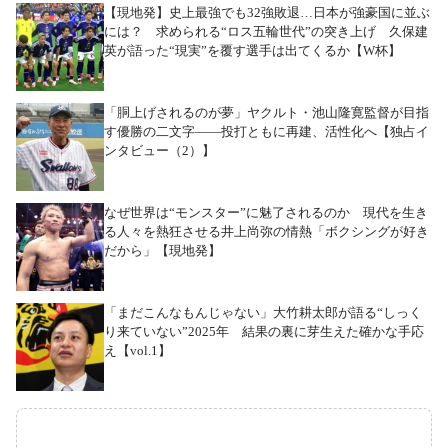
【現地発】史上最強でも32強敗退…日本が強豪国に並ぶ
には？ 求められる“ロス五輪世代”の突き上げ 久保建
英が語った“現実”を覆す選手は出てくるか【W杯】
「胴上げされるのが夢」ヤクルト・池山隆寛監督が目指
す優勝の二文字――投打ともに再建、活性化へ【独占イ
ンタビュー（2）】
なぜ世界は“モンスター”に魅了されるのか 現代を生き
る人々を熱狂させる井上尚弥の情熱「ボクシングが好き
だから」【現地発】
「まだこんなもんじゃない」大竹耕太郎が語る“しっく
り来ていない”2025年 結果の裏に芽生えた確かな手応
え【vol.1】