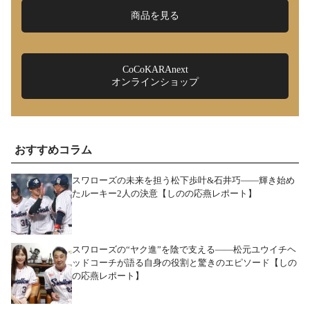
商品を見る
CoCoKARAnext
オンラインショップ
おすすめコラム
スワローズの未来を担う松下歩叶&石井巧――輝き始め
たルーキー2人の決意【しのの応燕レポート】
スワローズの“ヤク進”を陰で支える――松元ユウイチヘ
ッドコーチが語る自身の役割と驚きのエピソード【しの
の応燕レポート】