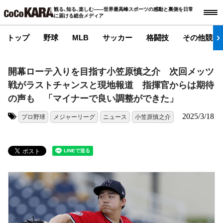
観る､知る､楽しむ――世界最高峰スポーツの感動と裏側を日常
に届ける総合メディア
トップ
野球
MLB
サッカー
格闘技
その他競技
開幕ローテ入りを目指す小笠原慎之介 次回メッツ
戦がラストチャンスと現地報道 指揮官からは期待
の声も 「マイナーで良い調整ができた」
2025/3/18
プロ野球
メジャーリーグ
ニュース
小笠原慎之介
タグ: