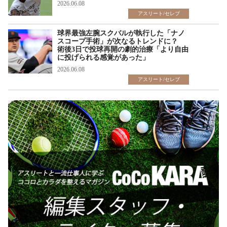
2026.06.08
アスリート/セレブ
球界最強左腕スクバルが執行した「ナノ
スコープ手術」が次なるトレンドに？
術後3日で投球再開の劇的治療「より自由
に投げられる感覚があった」
2026.06.08
アスリート/セレブ