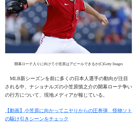
開幕ローテ入りに向けて小笠原はアピールできるか(C)Getty Images
MLB新シーズンを前に多くの日本人選手の動向が注目
される中、ナショナルズの小笠原慎之介の開幕ローテ争い
の行方について、現地メディアが報じている。
【動画】小笠原に向かってニヤりからの圧巻弾 怪物ソト
の駆け引きシーンをチェック