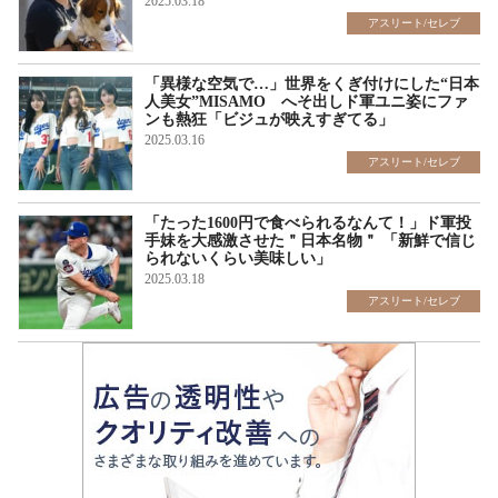
2025.03.18
アスリート/セレブ
「異様な空気で…」世界をくぎ付けにした“日本
人美女”MISAMO へそ出しド軍ユニ姿にファ
ンも熱狂「ビジュが映えすぎてる」
2025.03.16
アスリート/セレブ
「たった1600円で食べられるなんて！」ド軍投
手妹を大感激させた＂日本名物＂ 「新鮮で信じ
られないくらい美味しい」
2025.03.18
アスリート/セレブ