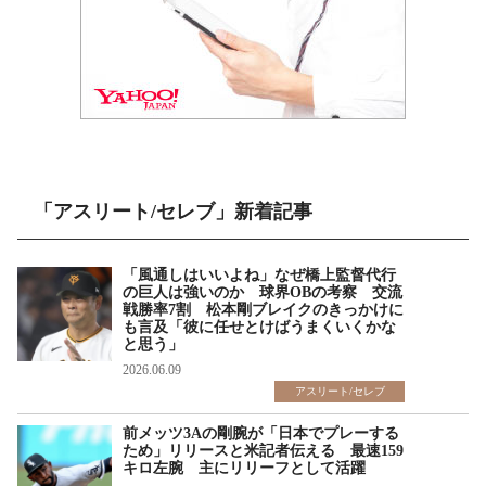
「アスリート/セレブ」新着記事
「風通しはいいよね」なぜ橋上監督代行
の巨人は強いのか 球界OBの考察 交流
戦勝率7割 松本剛ブレイクのきっかけに
も言及「彼に任せとけばうまくいくかな
と思う」
2026.06.09
アスリート/セレブ
前メッツ3Aの剛腕が「日本でプレーする
ため」リリースと米記者伝える 最速159
キロ左腕 主にリリーフとして活躍