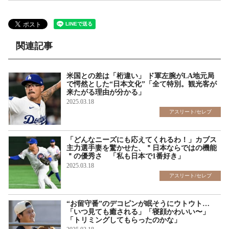
関連記事
米国との差は「桁違い」 ド軍左腕がLA地元局
で愕然とした“日本文化”「全て特別。観光客が
来たがる理由が分かる」
2025.03.18
アスリート/セレブ
「どんなニーズにも応えてくれるわ！」カブス
主力選手妻を驚かせた、＂日本ならではの機能
＂の優秀さ 「私も日本で1番好き」
2025.03.18
アスリート/セレブ
“お留守番”のデコピンが眠そうにウトウト…
「いつ見ても癒される」「寝顔かわいい〜」
「トリミングしてもらったのかな」