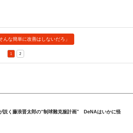
 「そんな簡単に改善はしないだろ」
1
2
説く藤浪晋太郎の“制球難克服計画” DeNAはいかに怪