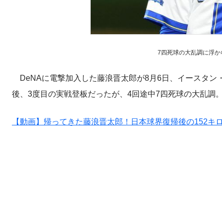
7四死球の大乱調に浮かな
DeNAに電撃加入した藤浪晋太郎が8月6日、イースタン
後、3度目の実戦登板だったが、4回途中7四死球の大乱調
【動画】帰ってきた藤浪晋太郎！日本球界復帰後の152キ