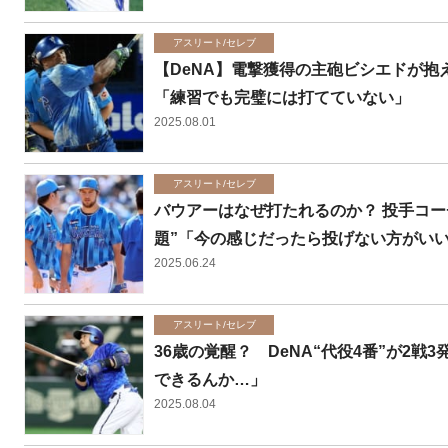
アスリート/セレブ
【DeNA】電撃獲得の主砲ビシエドが抱
「練習でも完璧には打てていない」
2025.08.01
アスリート/セレブ
バウアーはなぜ打たれるのか？ 投手コー
題”「今の感じだったら投げない方がいい
2025.06.24
アスリート/セレブ
36歳の覚醒？ DeNA“代役4番”が2
できるんか…」
2025.08.04