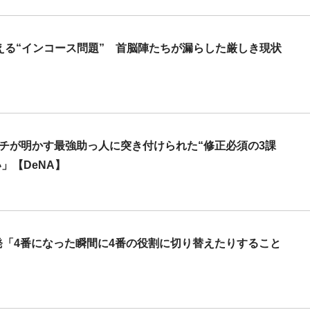
える“インコース問題” 首脳陣たちが漏らした厳しき現状
チが明かす最強助っ人に突き付けられた“修正必須の3課
」【DeNA】
戦3発「4番になった瞬間に4番の役割に切り替えたりすること