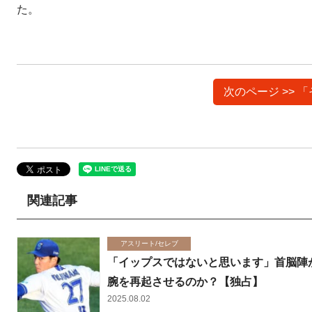
た。
次のページ >>
関連記事
アスリート/セレブ
「イップスではないと思います」首脳陣が
腕を再起させるのか？【独占】
2025.08.02