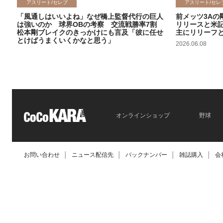
アスリート/セレブ
アスリート/セレ
「風通しはいいよね」なぜ橋上監督代行の巨人
前メッツ3Aの
は強いのか 球界OBの考察 交流戦勝率7割
リリースと米
松本剛ブレイクのきっかけにも言及「彼に任せ
主にリリーフ
とけばうまくいくかなと思う」
2026.06.08
2026.06.09
オンラインショップ
野球
お問い合わせ
│
ニュース配信先
│
バックナンバー
│
雑誌購入
│
会