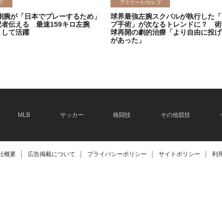
ブ
アスリート/セレブ
剛腕が「日本でプレーするため」
球界最強左腕スクバルが執行した「
記者伝える 最速159キロ左腕
プ手術」が次なるトレンドに？ 術
として活躍
球再開の劇的治療「より自由に投げ
があった」
2026.06.08
MLB
サッカー
格闘技
その他競技
社概要
│
広告掲載について
│
プライバシーポリシー
│
サイトポリシー
│
利