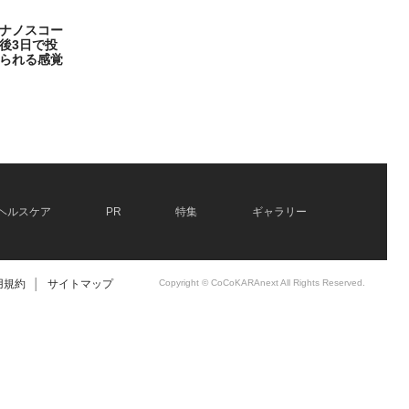
ナノスコー
後3日で投
られる感覚
ヘルスケア
PR
特集
ギャラリー
用規約
│
サイトマップ
Copyright © CoCoKARAnext All Rights Reserved.