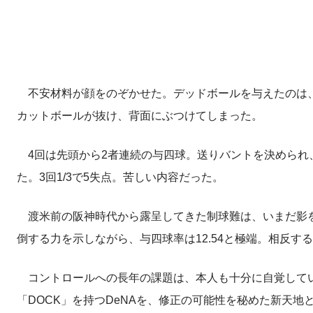
不安材料が顔をのぞかせた。デッドボールを与えたのは、
カットボールが抜け、背面にぶつけてしまった。
4回は先頭から2者連続の与四球。送りバントを決められ、
た。3回1/3で5失点。苦しい内容だった。
渡米前の阪神時代から露呈してきた制球難は、いまだ影を落と
倒する力を示しながら、与四球率は12.54と極端。相反す
コントロールへの長年の課題は、本人も十分に自覚してい
「DOCK」を持つDeNAを、修正の可能性を秘めた新天