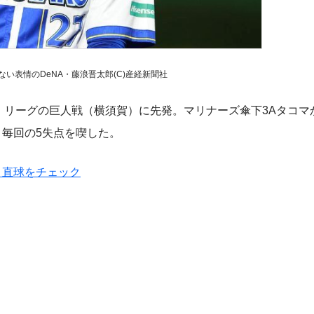
い表情のDeNA・藤浪晋太郎(C)産経新聞社
・リーグの巨人戦（横須賀）に先発。マリナーズ傘下3Aタコマ
。毎回の5失点を喫した。
ロ直球をチェック