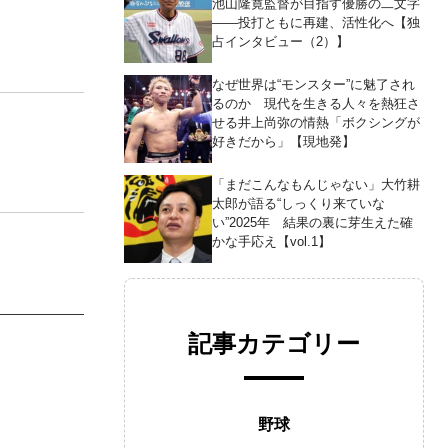
池山隆寛監督が目指す優勝の二文字
――投打ともに再建、活性化へ【独
占インタビュー（2）】
なぜ世界は“モンスター”に魅了され
るのか 現代を生きる人々を熱狂さ
せる井上尚弥の情熱「ボクシングが
好きだから」【現地発】
「まだこんなもんじゃない」大竹耕
太郎が語る“しっくり来ていな
い”2025年 結果の裏に芽生えた確
かな手応え【vol.1】
記事カテゴリー
野球