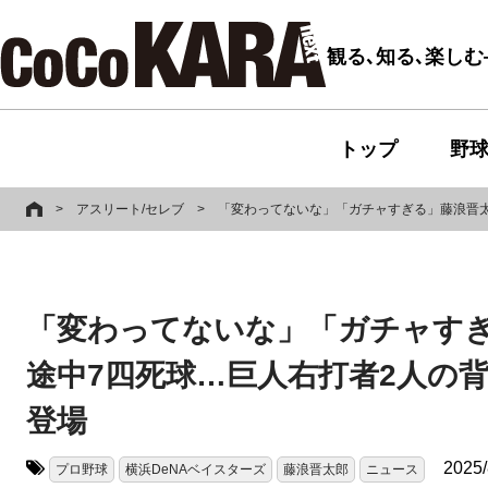
観る､知る､楽し
トップ
野
>
アスリート/セレブ
>
「変わってないな」「ガチャすぎる」藤浪晋太
「変わってないな」「ガチャすぎ
途中7四死球…巨人右打者2人の
登場
2025/
プロ野球
横浜DeNAベイスターズ
藤浪晋太郎
ニュース
タグ: