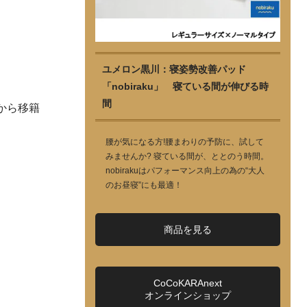
ユメロン黒川：寝姿勢改善パッド
「nobiraku」 寝ている間が伸びる時
間
から移籍
腰が気になる方!腰まわりの予防に、試して
みませんか? 寝ている間が、ととのう時間。
nobirakuはパフォーマンス向上の為の“大人
のお昼寝”にも最適！
商品を見る
CoCoKARAnext
オンラインショップ