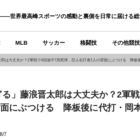
む――世界最高峰スポーツの感動と裏側を日常に届ける
球
MLB
サッカー
格闘技
その他競技
郎は大丈夫か？2軍戦で4回途中7四死球…巨人右打者2人の背面にぶつける 降板
る」藤浪晋太郎は大丈夫か？2軍戦
背面にぶつける 降板後に代打・岡
8/7