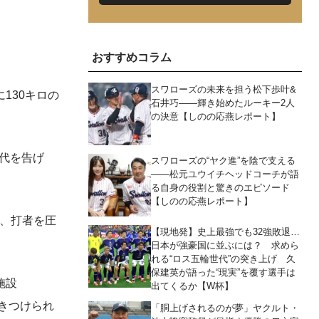
おすすめコラム
スワローズの未来を担う松下歩叶&
130キロの
石井巧――輝き始めたルーキー2人
の決意【しのの応燕レポート】
代を告げ
スワローズの“ヤク進”を陰で支える
――松元ユウイチヘッドコーチが語
る自身の役割と驚きのエピソード
【しのの応燕レポート】
と、打者を圧
【現地発】史上最強でも32強敗退…
日本が強豪国に並ぶには？ 求めら
れる“ロス五輪世代”の突き上げ 久
保建英が語った“現実”を覆す選手は
施設
出てくるか【W杯】
きつけられ
「胴上げされるのが夢」ヤクルト・