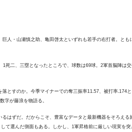
巨人・山瀬慎之助、亀田啓太といずれも若手の右打者。ともに
1死二、三塁となったところで、球数は69球。2軍首脳陣は交
すのか。今季マイナーでの奪三振率11.57、被打率.174
る数字が藤浪を物語る。
るはずだ。だからこそ、豊富なデータと最新機器をそろえる
地として選んだ側面もある。しかし、1軍昇格前に厳しい現実を突