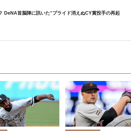
 DeNA首脳陣に訊いた“プライド消えぬCY賞投手の再起