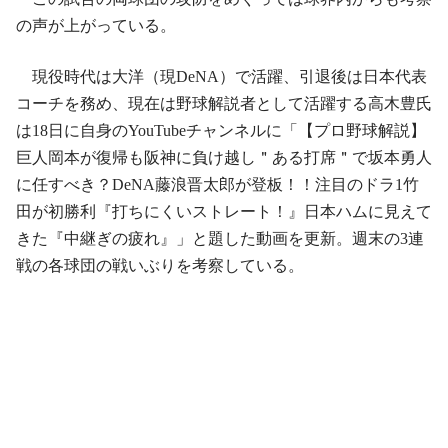
の声が上がっている。
現役時代は大洋（現DeNA）で活躍、引退後は日本代表
コーチを務め、現在は野球解説者として活躍する高木豊氏
は18日に自身のYouTubeチャンネルに「【プロ野球解説】
巨人岡本が復帰も阪神に負け越し＂ある打席＂で坂本勇人
に任すべき？DeNA藤浪晋太郎が登板！！注目のドラ1竹
田が初勝利『打ちにくいストレート！』日本ハムに見えて
きた『中継ぎの疲れ』」と題した動画を更新。週末の3連
戦の各球団の戦いぶりを考察している。