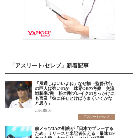
「アスリート/セレブ」新着記事
「風通しはいいよね」なぜ橋上監督代行
の巨人は強いのか 球界OBの考察 交流
戦勝率7割 松本剛ブレイクのきっかけに
も言及「彼に任せとけばうまくいくかな
と思う」
2026.06.09
アスリート/セレブ
前メッツ3Aの剛腕が「日本でプレーする
ため」リリースと米記者伝える 最速159