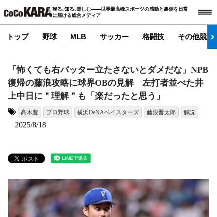
観る､知る､楽しむ――世界最高峰スポーツの感動と裏側を日常
に届ける総合メディア
トップ
野球
MLB
サッカー
格闘技
その他競技
「怖くても右バッター立たさないとダメだな」NPB
復帰の藤浪攻略に球界OBの見解 左打者並べた井
上中日に＂理解＂も「楽だったと思う」
高木豊
プロ野球
横浜DeNAベイスターズ
藤浪晋太郎
解説
タグ:
2025/8/18