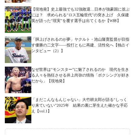
【現地発】史上最強でも32強敗退…日本が強豪国に並ぶ
には？ 求められる“ロス五輪世代”の突き上げ 久保建
英が語った“現実”を覆す選手は出てくるか【W杯】
「胴上げされるのが夢」ヤクルト・池山隆寛監督が目指
す優勝の二文字――投打ともに再建、活性化へ【独占イ
ンタビュー（2）】
なぜ世界は“モンスター”に魅了されるのか 現代を生き
る人々を熱狂させる井上尚弥の情熱「ボクシングが好き
だから」【現地発】
「まだこんなもんじゃない」大竹耕太郎が語る“しっく
り来ていない”2025年 結果の裏に芽生えた確かな手応
え【vol.1】