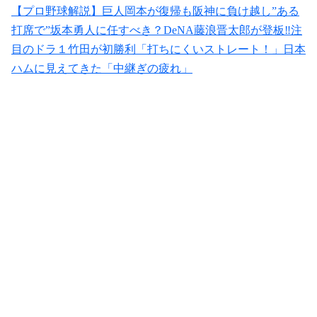
【プロ野球解説】巨人岡本が復帰も阪神に負け越し”ある
打席で”坂本勇人に任すべき？DeNA藤浪晋太郎が登板‼︎注
目のドラ１竹田が初勝利「打ちにくいストレート！」日本
ハムに見えてきた「中継ぎの疲れ」