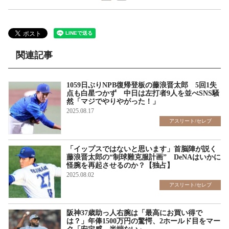
関連記事
1059日ぶりNPB復帰登板の藤浪晋太郎 5回1失
点も白星つかず 中日は左打者9人を並べSNS騒
然「マジでやりやがった！」
2025.08.17
アスリート/セレブ
「イップスではないと思います」首脳陣が説く
藤浪晋太郎の“制球難克服計画” DeNAはいかに
怪腕を再起させるのか？【独占】
2025.08.02
アスリート/セレブ
阪神37歳助っ人右腕は「最高にお買い得で
は？」年俸1500万円の驚愕、2ホールド目をマー