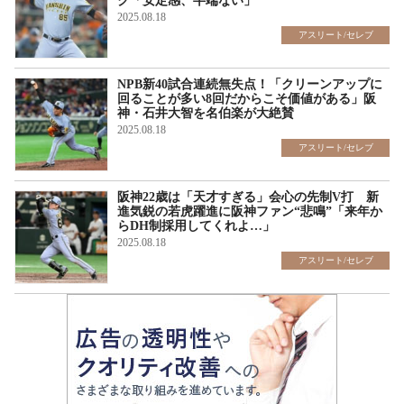
ク「安定感、半端ない」
2025.08.18
アスリート/セレブ
NPB新40試合連続無失点！「クリーンアップに
回ることが多い8回だからこそ価値がある」阪
神・石井大智を名伯楽が大絶賛
2025.08.18
アスリート/セレブ
阪神22歳は「天才すぎる」会心の先制V打 新
進気鋭の若虎躍進に阪神ファン“悲鳴”「来年か
らDH制採用してくれよ…」
2025.08.18
アスリート/セレブ