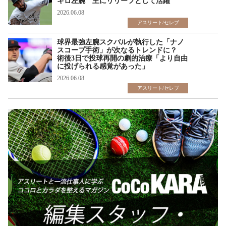
キロ左腕 主にリリーフとして活躍
2026.06.08
アスリート/セレブ
球界最強左腕スクバルが執行した「ナノ
スコープ手術」が次なるトレンドに？
術後3日で投球再開の劇的治療「より自由
に投げられる感覚があった」
2026.06.08
アスリート/セレブ