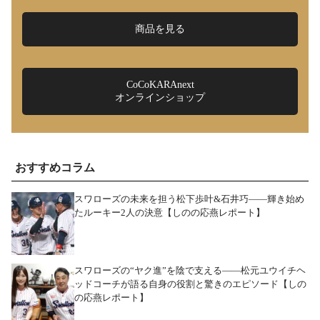
商品を見る
CoCoKARAnext
オンラインショップ
おすすめコラム
スワローズの未来を担う松下歩叶&石井巧――輝き始め
たルーキー2人の決意【しのの応燕レポート】
スワローズの“ヤク進”を陰で支える――松元ユウイチヘ
ッドコーチが語る自身の役割と驚きのエピソード【しの
の応燕レポート】