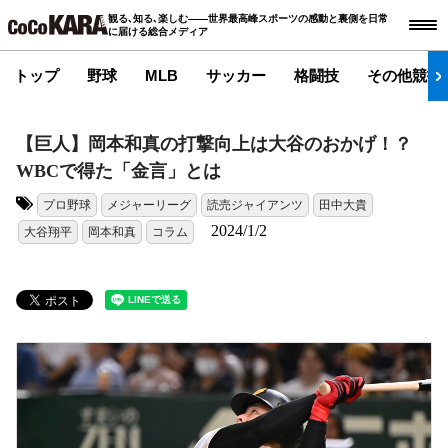
観る､知る､楽しむ――世界最高峰スポーツの感動と裏側を日常
に届ける総合メディア
トップ
野球
MLB
サッカー
格闘技
その他競技
【巨人】岡本和真の打撃向上は大谷のおかげ！？
WBCで得た「金言」とは
プロ野球
メジャーリーグ
読売ジャイアンツ
田中大貴
タグ:
2024/1/2
大谷翔平
岡本和真
コラム