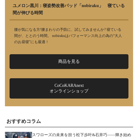
ユメロン黒川：寝姿勢改善パッド「nobiraku」 寝ている
間が伸びる時間
腰が気になる方!腰まわりの予防に、試してみませんか? 寝ている
間が、ととのう時間。 nobirakuはパフォーマンス向上の為の“大人
のお昼寝”にも最適！
商品を見る
CoCoKARAnext
オンラインショップ
おすすめコラム
スワローズの未来を担う松下歩叶&石井巧――輝き始め