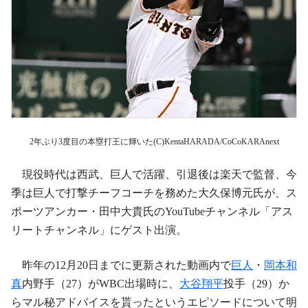
2年ぶり3度目の本塁打王に輝いた(C)KentaHARADA/CoCoKARAnext
現役時代は西武、巨人で活躍、引退後は楽天で監督、今
季は巨人で打撃チーフコーチを務めた大久保博元氏が、ス
ポーツアンカー・田中大貴氏のYouTubeチャンネル「アス
リートチャンネル」にゲスト出演。
昨年の12月20日までに更新された動画内で
巨人
・
岡本和
真
内野手（27）がWBC出場時に、
大谷翔平
投手（29）か
らマル秘アドバイスを貰ったというエピソードについて明