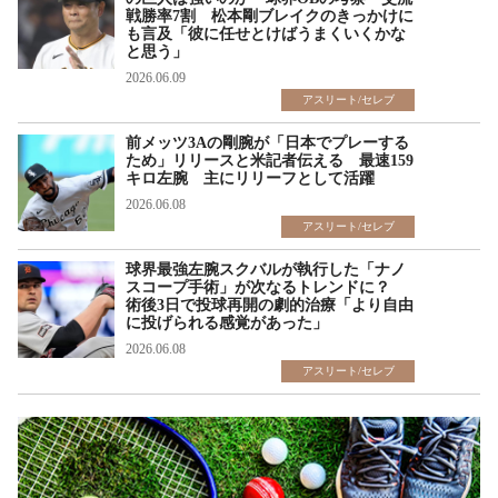
戦勝率7割 松本剛ブレイクのきっかけに
も言及「彼に任せとけばうまくいくかな
と思う」
2026.06.09
アスリート/セレブ
前メッツ3Aの剛腕が「日本でプレーする
ため」リリースと米記者伝える 最速159
キロ左腕 主にリリーフとして活躍
2026.06.08
アスリート/セレブ
球界最強左腕スクバルが執行した「ナノ
スコープ手術」が次なるトレンドに？
術後3日で投球再開の劇的治療「より自由
に投げられる感覚があった」
2026.06.08
アスリート/セレブ