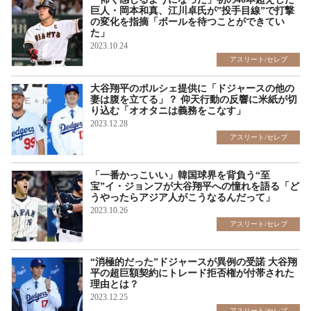
巨人・岡本和真、江川卓氏が”投手目線”で打撃
の変化を指摘「ボールを待つことができてい
た」
2023.10.24
アスリート/セレブ
大谷翔平のポルシェ提供に「ドジャースの他の
妻は腹を立てる」？ 仰天行動の反響に米紙が切
り込む「オオタニは義務をこなす」
2023.12.28
アスリート/セレブ
「一番かっこいい」韓国球界を背負う“至
宝”イ・ジョンフが大谷翔平への憧れを語る「ど
うやったらアジア人がこうなるんだって」
2023.10.26
アスリート/セレブ
“消極的だった”ドジャースが異例の受諾 大谷翔
平の超巨額契約にトレード拒否権が付帯された
理由とは？
2023.12.25
アスリート/セレブ