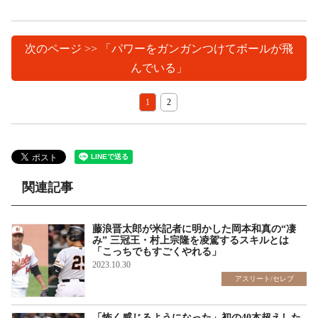
次のページ >> 「パワーをガンガンつけてボールが飛
んでいる」
1
2
関連記事
藤浪晋太郎が米記者に明かした岡本和真の“凄
み” 三冠王・村上宗隆を凌駕するスキルとは
「こっちでもすごくやれる」
2023.10.30
アスリート/セレブ
「怖く感じるようになった」初の40本超えした