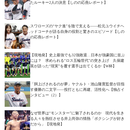
たルーキー2人の決意【しのの応燕レポート】
スワローズの“ヤク進”を陰で支える――松元ユウイチヘ
ッドコーチが語る自身の役割と驚きのエピソード【しの
の応燕レポート】
【現地発】史上最強でも32強敗退…日本が強豪国に並ぶ
には？ 求められる“ロス五輪世代”の突き上げ 久保建
英が語った“現実”を覆す選手は出てくるか【W杯】
「胴上げされるのが夢」ヤクルト・池山隆寛監督が目指
す優勝の二文字――投打ともに再建、活性化へ【独占イ
ンタビュー（2）】
なぜ世界は“モンスター”に魅了されるのか 現代を生き
る人々を熱狂させる井上尚弥の情熱「ボクシングが好き
だから」【現地発】