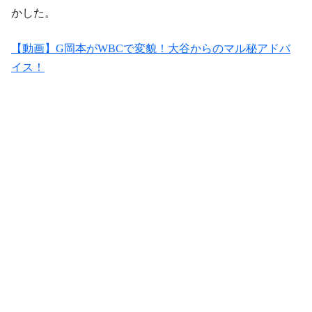
かした。
【動画】G岡本がWBCで変貌！大谷からのマル秘アドバ
イス！