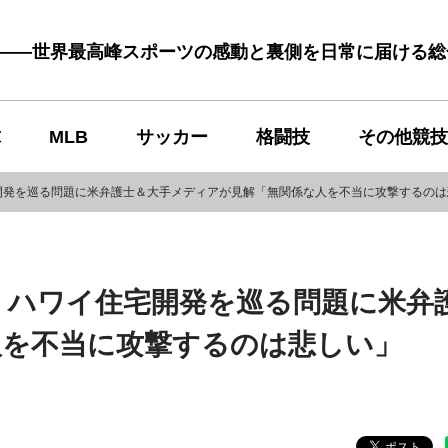
む――世界最高峰スポーツの感動と裏側を日常に届ける
球
MLB
サッカー
格闘技
その他競技
宅開発を巡る問題に米弁護士＆大手メディアが見解「無関係な人を不当に攻撃するの
？ ハワイ住宅開発を巡る問題に米弁
人を不当に攻撃するのは悲しい」