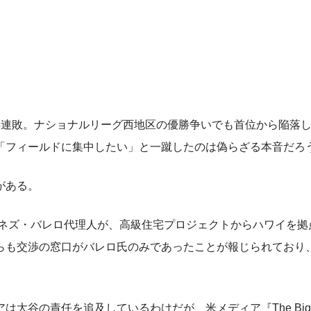
連敗。ナショナルリーグ西地区の優勝争いでも首位から陥落
「フィールドに集中したい」と一蹴したのは偽らざる本音だろ
がある。
られたネズ・バレロ代理人が、高級住宅プロジェクトからハワイを拠
らも交渉の窓口がバレロ氏のみであったことが報じられており
谷の責任を追及しているわけだが、米メディア『The Big L