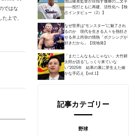
池山隆寛監督が目指す優勝の二文字
――投打ともに再建、活性化へ【独
のではな
占インタビュー（2）】
した上で、
なぜ世界は“モンスター”に魅了され
るのか 現代を生きる人々を熱狂さ
せる井上尚弥の情熱「ボクシングが
好きだから」【現地発】
「まだこんなもんじゃない」大竹耕
太郎が語る“しっくり来ていな
い”2025年 結果の裏に芽生えた確
かな手応え【vol.1】
記事カテゴリー
野球