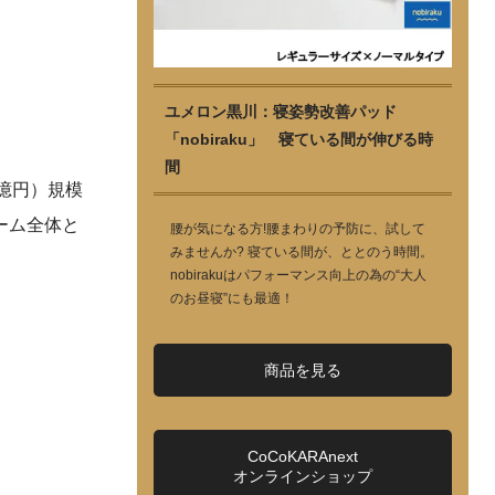
ユメロン黒川：寝姿勢改善パッド
「nobiraku」 寝ている間が伸びる時
間
億円）規模
ーム全体と
腰が気になる方!腰まわりの予防に、試して
みませんか? 寝ている間が、ととのう時間。
nobirakuはパフォーマンス向上の為の“大人
のお昼寝”にも最適！
商品を見る
CoCoKARAnext
オンラインショップ