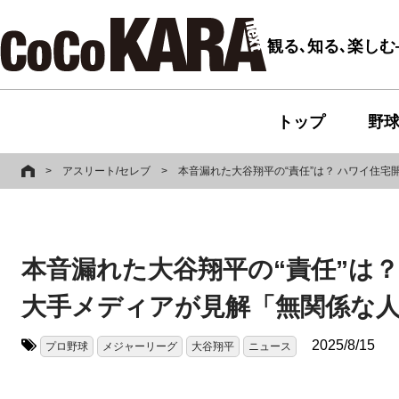
観る､知る､楽し
トップ
野
>
アスリート/セレブ
>
本音漏れた大谷翔平の“責任”は？ ハワイ住
本音漏れた大谷翔平の“責任”は
大手メディアが見解「無関係な
2025/8/15
プロ野球
メジャーリーグ
大谷翔平
ニュース
タグ: