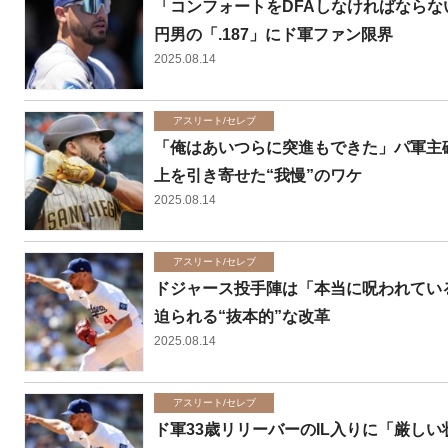
「コンフォートをDFAしなければならな
円男の「.187」にド軍ファン限界
2025.08.14
アスリート/セレブ
「俺はあいつらに突進もできた」パ軍主
上を引き寄せた“我慢”のワケ
2025.08.14
アスリート/セレブ
ドジャース投手陣は「本当に呪われてい
迫られる“抜本的”な改革
2025.08.14
アスリート/セレブ
ド軍33歳リリーバーのIL入りに「厳し