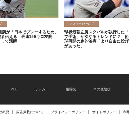
ブ
アスリート/セレブ
剛腕が「日本でプレーするため」
球界最強左腕スクバルが執行した「
記者伝える 最速159キロ左腕
プ手術」が次なるトレンドに？ 術
として活躍
球再開の劇的治療「より自由に投げ
があった」
2026.06.08
MLB
サッカー
格闘技
その他競技
社概要
│
広告掲載について
│
プライバシーポリシー
│
サイトポリシー
│
利