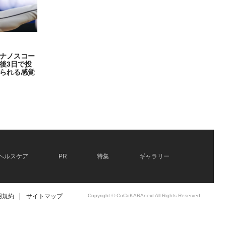
ナノスコー
後3日で投
られる感覚
ヘルスケア
PR
特集
ギャラリー
用規約
│
サイトマップ
Copyright © CoCoKARAnext All Rights Reserved.