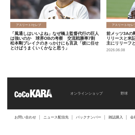
アスリート/セレブ
アスリート/セレ
「風通しはいいよね」なぜ橋上監督代行の巨人
前メッツ3Aの
は強いのか 球界OBの考察 交流戦勝率7割
リリースと米
松本剛ブレイクのきっかけにも言及「彼に任せ
主にリリーフ
とけばうまくいくかなと思う」
2026.06.08
2026.06.09
オンラインショップ
野球
お問い合わせ
│
ニュース配信先
│
バックナンバー
│
雑誌購入
│
会