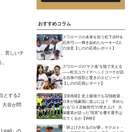
おすすめコラム
スワローズの未来を担う松下歩叶&
石井巧――輝き始めたルーキー2人
の決意【しのの応燕レポート】
し、苦しいチ
う。
スワローズの“ヤク進”を陰で支える
――松元ユウイチヘッドコーチが語
る自身の役割と驚きのエピソード
【しのの応燕レポート】
点とする2
【現地発】史上最強でも32強敗退…
日本が強豪国に並ぶには？ 求めら
、大谷が問
れる“ロス五輪世代”の突き上げ 久
保建英が語った“現実”を覆す選手は
出てくるか【W杯】
「胴上げされるのが夢」ヤクルト・
ead』の