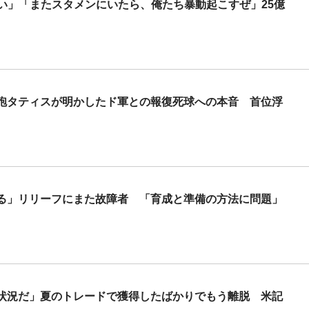
い」「またスタメンにいたら、俺たち暴動起こすぜ」25億
砲タティスが明かしたド軍との報復死球への本音 首位浮
る」リリーフにまた故障者 「育成と準備の方法に問題」
い状況だ」夏のトレードで獲得したばかりでもう離脱 米記