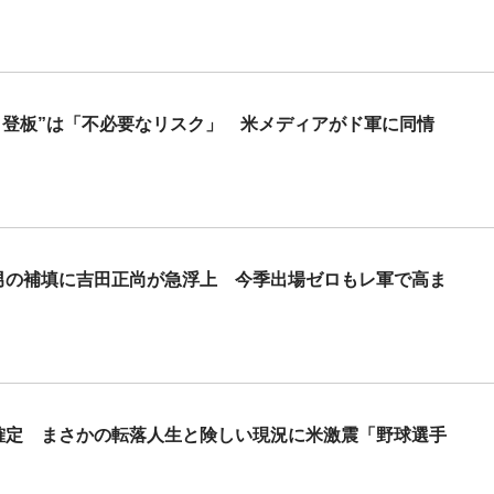
り登板”は「不必要なリスク」 米メディアがド軍に同情
円男の補填に吉田正尚が急浮上 今季出場ゼロもレ軍で高ま
が確定 まさかの転落人生と険しい現況に米激震「野球選手