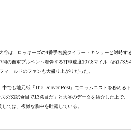
大谷は、ロッキーズの4番手右腕タイラー・キンリーと対峙す
間の自軍プルペンへ着弾する打球速度107.8マイル（約173.
ズフィールドのファンも大盛り上がりだった。
地元紙『The Denver Post』でコラムニストを務める
ズの31試合目で13発目だ」と大谷のデータを紹介した上で、
関しては、複雑な胸中を吐露している。