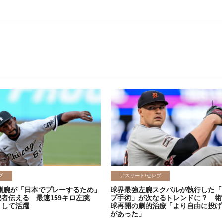
ブ
アスリート/セレブ
剛腕が「日本でプレーするため」
球界最強左腕スクバルが執行した「
記者伝える 最速159キロ左腕
プ手術」が次なるトレンドに？ 術
として活躍
球再開の劇的治療「より自由に投げ
があった」