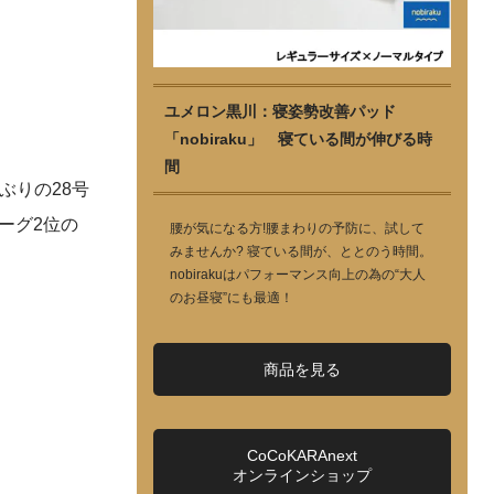
ユメロン黒川：寝姿勢改善パッド
「nobiraku」 寝ている間が伸びる時
間
ぶりの28号
ーグ2位の
腰が気になる方!腰まわりの予防に、試して
みませんか? 寝ている間が、ととのう時間。
nobirakuはパフォーマンス向上の為の“大人
のお昼寝”にも最適！
商品を見る
CoCoKARAnext
オンラインショップ