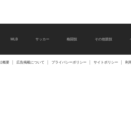
2026.06.08
MLB
サッカー
格闘技
その他競技
社概要
│
広告掲載について
│
プライバシーポリシー
│
サイトポリシー
│
利