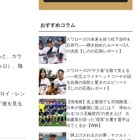
おすすめコラム
スワローズの未来を担う松下歩叶&
石井巧――輝き始めたルーキー2人
の決意【しのの応燕レポート】
ると、カウ
5キロ）、飛
スワローズの“ヤク進”を陰で支える
――松元ユウイチヘッドコーチが語
る自身の役割と驚きのエピソード
【しのの応燕レポート】
トロイ・レン
【現地発】史上最強でも32強敗退…
「彼を見る
日本が強豪国に並ぶには？ 求めら
れる“ロス五輪世代”の突き上げ 久
保建英が語った“現実”を覆す選手は
出てくるか【W杯】
「胴上げされるのが夢」ヤクルト・