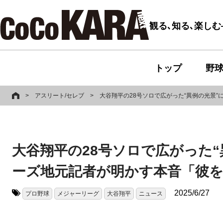
観る､知る､楽し
トップ
野
>
アスリート/セレブ
>
大谷翔平の28号ソロで広がった“異例の光景
大谷翔平の28号ソロで広がった“
ーズ地元記者が明かす本音「彼
2025/6/27
プロ野球
メジャーリーグ
大谷翔平
ニュース
タグ: