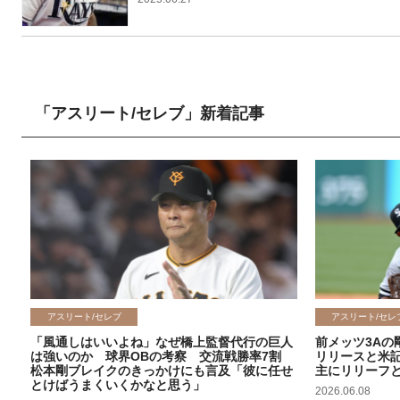
「アスリート/セレブ」新着記事
アスリート/セレブ
アスリート/セレ
「風通しはいいよね」なぜ橋上監督代行の巨人
前メッツ3Aの
は強いのか 球界OBの考察 交流戦勝率7割
リリースと米
松本剛ブレイクのきっかけにも言及「彼に任せ
主にリリーフ
とけばうまくいくかなと思う」
2026.06.08