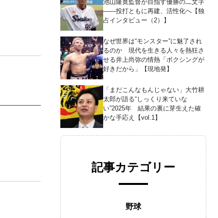
池山隆寛監督が目指す優勝の二文字
――投打ともに再建、活性化へ【独
占インタビュー（2）】
なぜ世界は“モンスター”に魅了され
るのか 現代を生きる人々を熱狂さ
せる井上尚弥の情熱「ボクシングが
好きだから」【現地発】
「まだこんなもんじゃない」大竹耕
太郎が語る“しっくり来ていな
い”2025年 結果の裏に芽生えた確
かな手応え【vol.1】
記事カテゴリー
野球