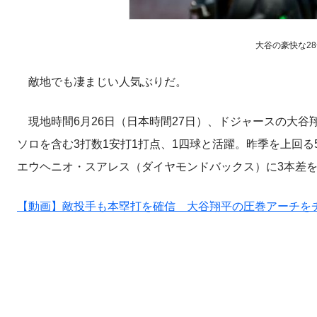
大谷の豪快な28号
敵地でも凄まじい人気ぶりだ。
現地時間6月26日（日本時間27日）、ドジャースの大谷翔
ソロを含む3打数1安打1打点、1四球と活躍。昨季を上回
エウヘニオ・スアレス（ダイヤモンドバックス）に3本差
【動画】敵投手も本塁打を確信 大谷翔平の圧巻アーチを