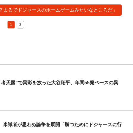
って？まるでドジャースのホームゲームみたいなところだ」
1
2
打者天国”で異彩を放った大谷翔平、年間55発ペースの異
」 米識者が思わぬ論争を展開「勝つためにドジャースに行