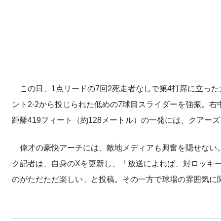
この日、1点リードの7回2死走者なしで第4打席に立った
ント2-2から投じられた低めの7球目スライダーを強振。右中
距離419フィート（約128メートル）の一発には、クアー
偉才の豪快アーチには、敵地メディアも興奮を隠せない。中でも
ク記者は、自身のXを更新し、「放送によれば、対ロッキー
のがただただ楽しい」と投稿。その一方で球場の雰囲気に