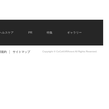
ヘルスケア
PR
特集
ギャラリー
用規約
│
サイトマップ
Copyright © CoCoKARAnext All Rights Reserved.