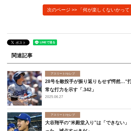
次のページ >> 「何が楽しくないか
関連記事
アスリート/セレブ
28号を敵投手が振り返りもせず愕然…“
常な打力を示す「.342」
2025.06.27
アスリート/セレブ
大谷翔平の“米殿堂入り”は「できない
った。減点すべきだ」