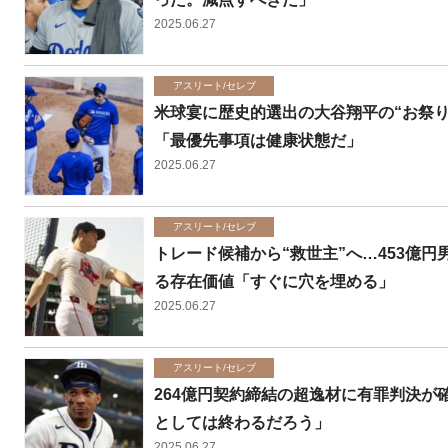
2025.06.27
アスリート/セレブ
米球宴に歴史的選出の大谷翔平の“お祭
「最優先事項は健康状態だ」
2025.06.27
アスリート/セレブ
トレード候補から“救世主”へ…453億
る存在価値「すぐに穴を埋める」
2025.06.27
アスリート/セレブ
264億円契約締結の超逸材に有罪判決
としては終わるだろう」
2025.06.27