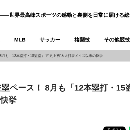
む――世界最高峰スポーツの感動と裏側を日常に届ける
球
MLB
サッカー
格闘技
その他競技
8月も「12本塁打・15盗塁」で“史上初”＆大打者メイズ以来の快挙
塁ペース！ 8月も「12本塁打・15
の快挙