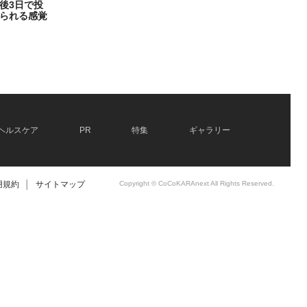
後3日で投
られる感覚
ヘルスケア
PR
特集
ギャラリー
用規約
│
サイトマップ
Copyright © CoCoKARAnext All Rights Reserved.