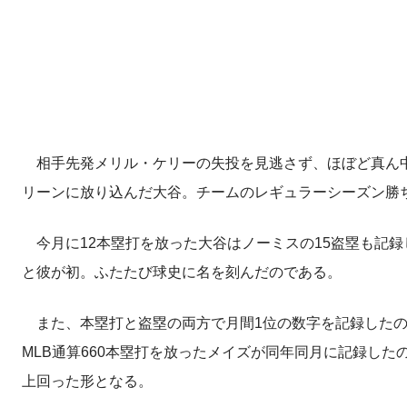
相手先発メリル・ケリーの失投を見逃さず、ほぼど真ん中に投
リーンに放り込んだ大谷。チームのレギュラーシーズン勝ち
今月に12本塁打を放った大谷はノーミスの15盗塁も記録
と彼が初。ふたたび球史に名を刻んだのである。
また、本塁打と盗塁の両方で月間1位の数字を記録したのは
MLB通算660本塁打を放ったメイズが同年同月に記録した
上回った形となる。