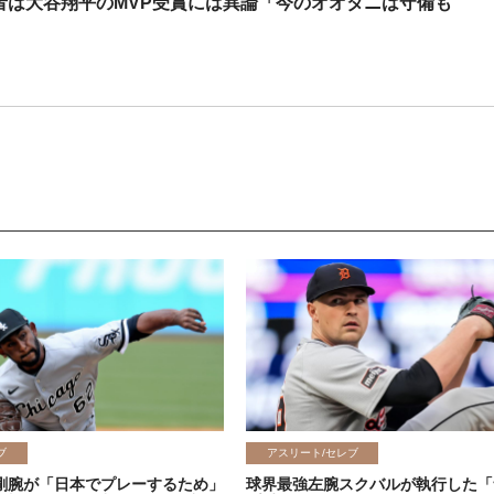
米識者は大谷翔平のMVP受賞には異論「今のオオタニは守備も
ブ
アスリート/セレブ
剛腕が「日本でプレーするため」
球界最強左腕スクバルが執行した「