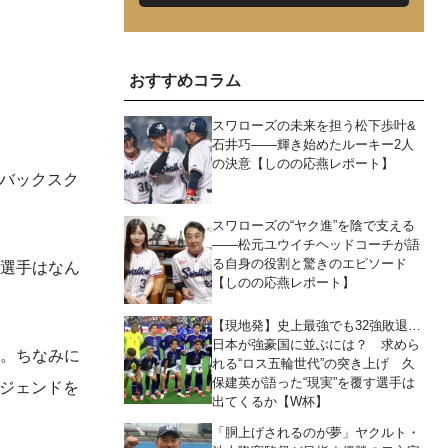
おすすめコラム
スワローズの未来を担う松下歩叶&
石井巧――輝き始めたルーキー2人
の決意【しのの応燕レポート】
ーバックスク
。
スワローズの“ヤク進”を陰で支える
――松元ユウイチヘッドコーチが語
る自身の役割と驚きのエピソード
た選手はなん
【しのの応燕レポート】
【現地発】史上最強でも32強敗退…
日本が強豪国に並ぶには？ 求めら
挙。ちなみに
れる“ロス五輪世代”の突き上げ 久
保建英が語った“現実”を覆す選手は
レジェンドを
出てくるか【W杯】
「胴上げされるのが夢」ヤクルト・