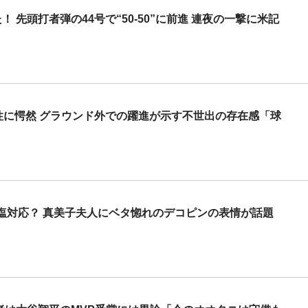
先頭打者弾の44号で“50-50”に前進 連夜の一撃に米記
能性に愕然 グラウンド外での躍進が示す不世出の存在感「球
塩対応？ 真美子夫人にベタ惚れのデコピンの表情が話題