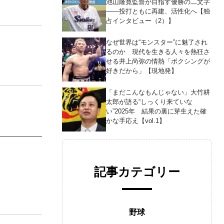
池山隆寛監督が目指す優勝の二文字
――投打ともに再建、活性化へ【独
占インタビュー（2）】
なぜ世界は“モンスター”に魅了され
るのか 現代を生きる人々を熱狂さ
せる井上尚弥の情熱「ボクシングが
好きだから」【現地発】
「まだこんなもんじゃない」大竹耕
太郎が語る“しっくり来ていな
い”2025年 結果の裏に芽生えた確
かな手応え【vol.1】
記事カテゴリー
野球