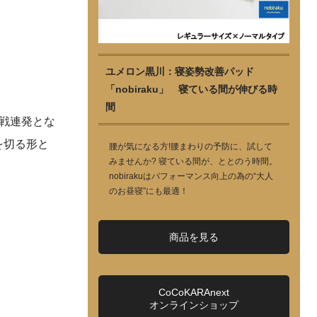
ユメロン黒川：寝姿勢改善パッド
「nobiraku」 寝ている間が伸びる時
間
2戦連発とな
を切る形と
腰が気になる方!腰まわりの予防に、試して
みませんか? 寝ている間が、ととのう時間。
nobirakuはパフォーマンス向上の為の“大人
のお昼寝”にも最適！
商品を見る
CoCoKARAnext
オンラインショップ