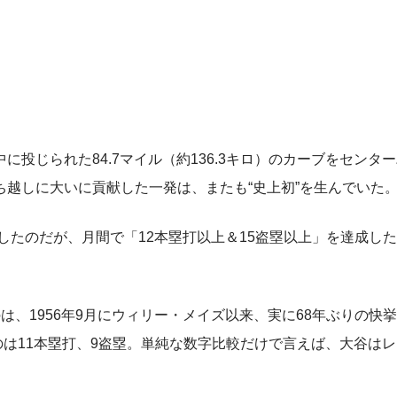
じられた84.7マイル（約136.3キロ）のカーブをセンタ
越しに大いに貢献した一発は、またも“史上初”を生んでいた
したのだが、月間で「12本塁打以上＆15盗塁以上」を達成し
、1956年9月にウィリー・メイズ以来、実に68年ぶりの快
のは11本塁打、9盗塁。単純な数字比較だけで言えば、大谷は