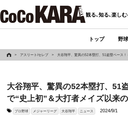
観る､知る､楽し
トップ
野
>
アスリート/セレブ
>
大谷翔平、驚異の52本塁打、51盗塁ペース！ 
大谷翔平、驚異の52本塁打、51盗
で“史上初”＆大打者メイズ以来
2024/9/1
プロ野球
メジャーリーグ
大谷翔平
ニュース
タグ: