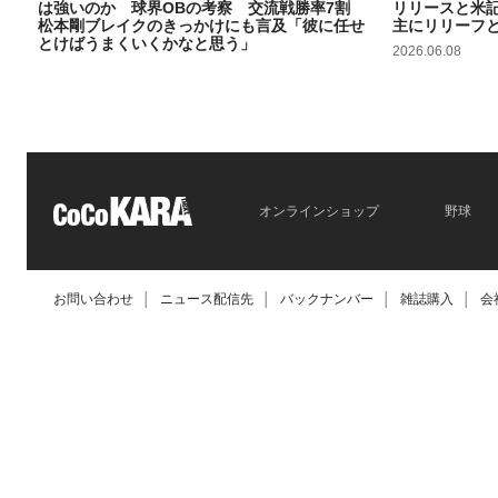
は強いのか 球界OBの考察 交流戦勝率7割
リリースと米
松本剛ブレイクのきっかけにも言及「彼に任せ
主にリリーフ
とけばうまくいくかなと思う」
2026.06.08
2026.06.09
オンラインショップ
野球
お問い合わせ
│
ニュース配信先
│
バックナンバー
│
雑誌購入
│
会