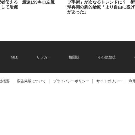
記者伝える 最速159キロ左腕
プ手術」が次なるトレンドに？ 術
として活躍
球再開の劇的治療「より自由に投げ
があった」
2026.06.08
MLB
サッカー
格闘技
その他競技
社概要
│
広告掲載について
│
プライバシーポリシー
│
サイトポリシー
│
利