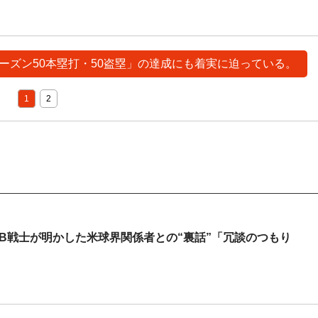
「シーズン50本塁打・50盗塁」の達成にも着実に迫っている。
1
2
MLB戦士が明かした米球界関係者との“裏話”「冗談のつもり