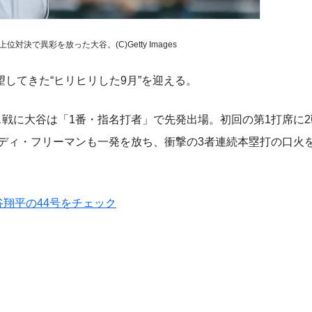
対決で異彩を放った大谷。(C)Getty Images
してきた“ヒリヒリした9月”を迎える。
戦に大谷は「1番・指名打者」で先発出場。初回の第1打席に
レディ・フリーマンも一発を放ち、衝撃の3者連続本塁打の口火
谷翔平の44号をチェック