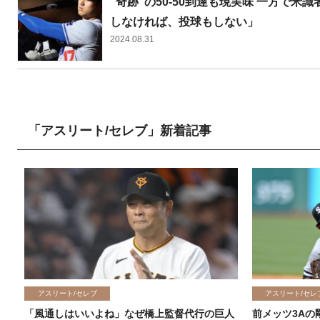
“奇跡”の50-50到達も現実味 一方で
しなければ、投球もしない」
2024.08.31
「アスリート/セレブ」新着記事
アスリート/セレブ
アスリート/セレ
「風通しはいいよね」なぜ橋上監督代行の巨人
前メッツ3Aの