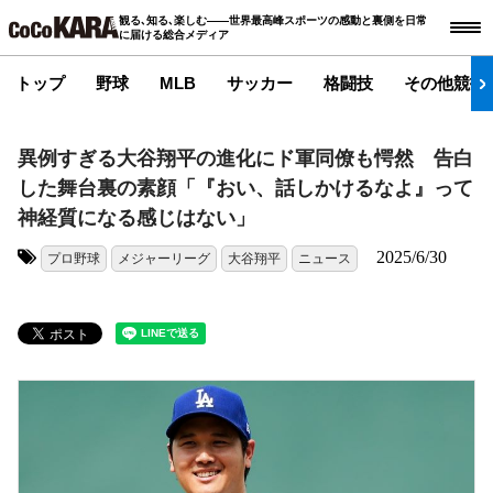
観る､知る､楽しむ――世界最高峰スポーツの感動と裏側を日常
に届ける総合メディア
トップ
野球
MLB
サッカー
格闘技
その他競技
異例すぎる大谷翔平の進化にド軍同僚も愕然 告白
した舞台裏の素顔「『おい、話しかけるなよ』って
神経質になる感じはない」
2025/6/30
プロ野球
メジャーリーグ
大谷翔平
ニュース
タグ: