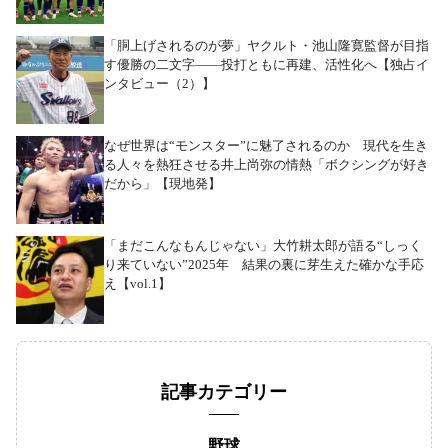
「胴上げされるのが夢」ヤクルト・池山隆寛監督が目指
す優勝の二文字――投打ともに再建、活性化へ【独占イ
ンタビュー（2）】
なぜ世界は“モンスター”に魅了されるのか 現代を生き
る人々を熱狂させる井上尚弥の情熱「ボクシングが好き
だから」【現地発】
「まだこんなもんじゃない」大竹耕太郎が語る“しっく
り来ていない”2025年 結果の裏に芽生えた確かな手応
え【vol.1】
記事カテゴリー
野球