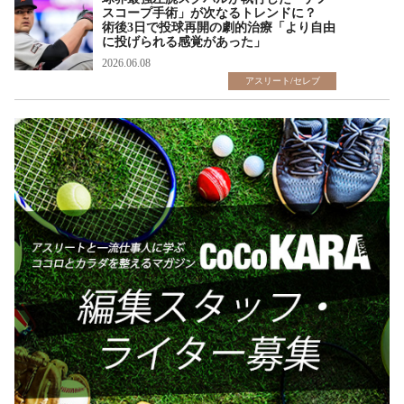
スコープ手術」が次なるトレンドに？
術後3日で投球再開の劇的治療「より自由
に投げられる感覚があった」
2026.06.08
アスリート/セレブ