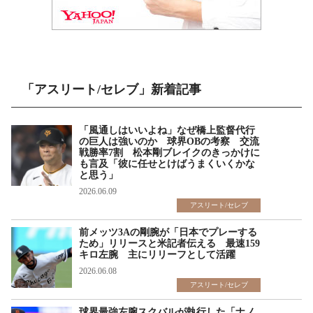
「アスリート/セレブ」新着記事
「風通しはいいよね」なぜ橋上監督代行
の巨人は強いのか 球界OBの考察 交流
戦勝率7割 松本剛ブレイクのきっかけに
も言及「彼に任せとけばうまくいくかな
と思う」
2026.06.09
アスリート/セレブ
前メッツ3Aの剛腕が「日本でプレーする
ため」リリースと米記者伝える 最速159
キロ左腕 主にリリーフとして活躍
2026.06.08
アスリート/セレブ
球界最強左腕スクバルが執行した「ナノ