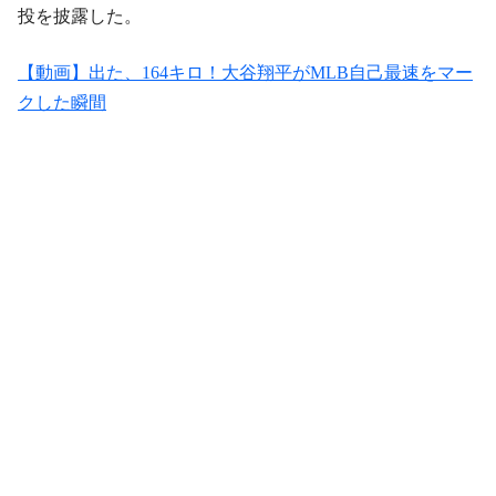
投を披露した。
【動画】出た、164キロ！大谷翔平がMLB自己最速をマー
クした瞬間