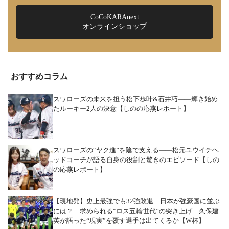
CoCoKARAnext
オンラインショップ
おすすめコラム
スワローズの未来を担う松下歩叶&石井巧――輝き始め
たルーキー2人の決意【しのの応燕レポート】
スワローズの“ヤク進”を陰で支える――松元ユウイチヘ
ッドコーチが語る自身の役割と驚きのエピソード【しの
の応燕レポート】
【現地発】史上最強でも32強敗退…日本が強豪国に並ぶ
には？ 求められる“ロス五輪世代”の突き上げ 久保建
英が語った“現実”を覆す選手は出てくるか【W杯】