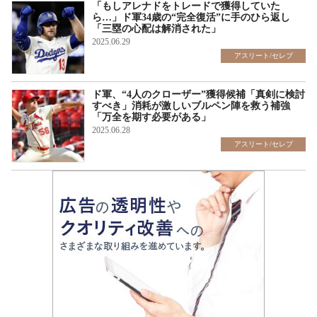
「もしアレナドをトレードで獲得していた
ら…」ド軍34歳の“完全復活”に手のひら返し
「三塁の心配は解消された」
2025.06.29
アスリート/セレブ
ド軍、“4人のクローザー”獲得候補「真剣に検討
すべき」消耗が激しいブルペン陣を救う補強
「万全を期す必要がある」
2025.06.28
アスリート/セレブ