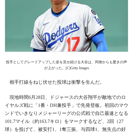
投手としてグレードアップした姿を見せ続ける大谷は、同僚からも驚きの声
が上がった。(C)Getty Images
相手打線をねじ伏せた投球は衝撃を生んだ。
現地時間6月28日、ドジャースの大谷翔平が敵地でのロ
イヤルズ戦に「1番・DH兼投手」で先発登板。初回のマウ
ンドでいきなりメジャーリーグの公式戦で自己最速となる
101.7マイル（約163.7キロ）をマークするなど、2回（27
球）を投げて、被安打1、1奪三振、与四球1、無失点の好