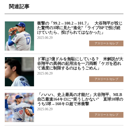
関連記事
衝撃の「99.2→100.2→101.7」 大谷翔平が投じ
た驚愕の3球に見た“進化”「ライブBPで投げ続
けていたら、投げられてはなかった」
2025.06.29
アスリート/セレブ
ド軍は7億ドルを無駄にしている？ 米解説が大
谷翔平の異例の起用法を一刀両断「ケガを恐れ
て過度に制限するのはもうごめん」
2025.06.29
アスリート/セレブ
「ハハハ、史上最高の才能だ」大谷翔平、MLB
自己最速164キロに“笑うしかない” 直球10球の
うち5球→160キロ超で米衝撃
2025.06.29
アスリート/セレブ