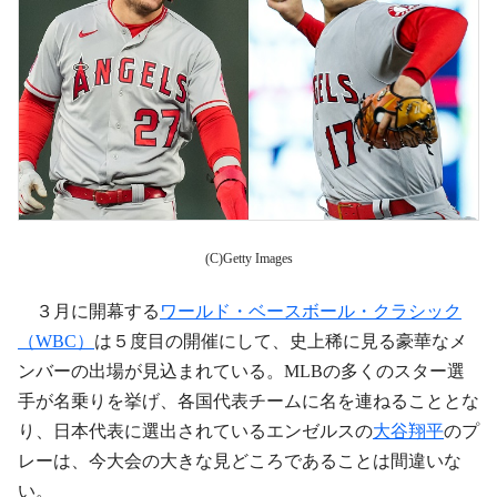
(C)Getty Images
３月に開幕する
ワールド・ベースボール・クラシック
（WBC）
は５度目の開催にして、史上稀に見る豪華なメ
ンバーの出場が見込まれている。MLBの多くのスター選
手が名乗りを挙げ、各国代表チームに名を連ねることとな
り、日本代表に選出されているエンゼルスの
大谷翔平
のプ
レーは、今大会の大きな見どころであることは間違いな
い。