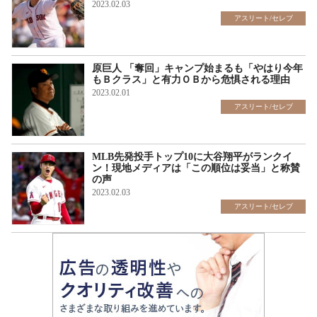
2023.02.03
アスリート/セレブ
原巨人 「奪回」キャンプ始まるも「やはり今年
もＢクラス」と有力ＯＢから危惧される理由
2023.02.01
アスリート/セレブ
MLB先発投手トップ10に大谷翔平がランクイ
ン！現地メディアは「この順位は妥当」と称賛
の声
2023.02.03
アスリート/セレブ