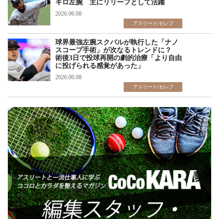
キロ左腕 主にリリーフとして活躍
2026.06.08
アスリート/セレブ
球界最強左腕スクバルが執行した「ナノ
スコープ手術」が次なるトレンドに？
術後3日で投球再開の劇的治療「より自由
に投げられる感覚があった」
2026.06.08
アスリート/セレブ