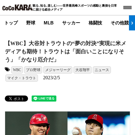
観る､知る､楽しむ――世界最高峰スポーツの感動と裏側を日常
に届ける総合メディア
トップ
野球
MLB
サッカー
格闘技
その他競技
【WBC】大谷対トラウトの“夢の対決”実現に米メ
ディアも期待！トラウトは「面白いことになりそ
う」「かなり厄介だ」
WBC
プロ野球
メジャーリーグ
大谷翔平
ニュース
タグ:
2023/2/5
マイク・トラウト