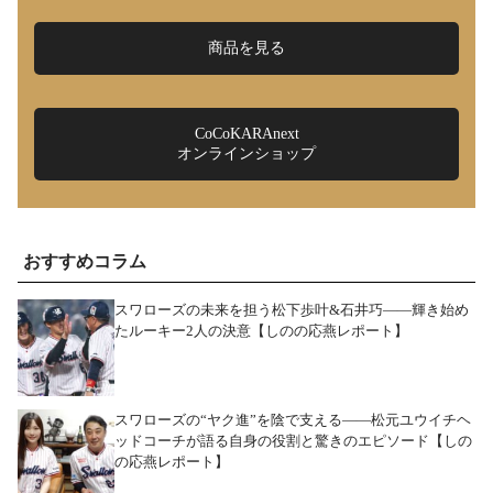
商品を見る
CoCoKARAnext
オンラインショップ
おすすめコラム
スワローズの未来を担う松下歩叶&石井巧――輝き始め
たルーキー2人の決意【しのの応燕レポート】
スワローズの“ヤク進”を陰で支える――松元ユウイチヘ
ッドコーチが語る自身の役割と驚きのエピソード【しの
の応燕レポート】