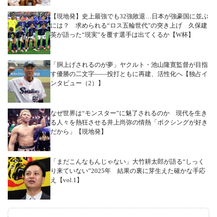
【現地発】史上最強でも32強敗退…日本が強豪国に並ぶ
には？ 求められる“ロス五輪世代”の突き上げ 久保建
英が語った“現実”を覆す選手は出てくるか【W杯】
「胴上げされるのが夢」ヤクルト・池山隆寛監督が目指
す優勝の二文字――投打ともに再建、活性化へ【独占イ
ンタビュー（2）】
なぜ世界は“モンスター”に魅了されるのか 現代を生き
る人々を熱狂させる井上尚弥の情熱「ボクシングが好き
だから」【現地発】
「まだこんなもんじゃない」大竹耕太郎が語る“しっく
り来ていない”2025年 結果の裏に芽生えた確かな手応
え【vol.1】