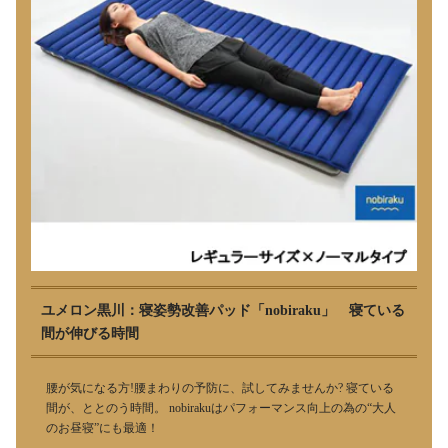
ユメロン黒川：寝姿勢改善パッド「nobiraku」 寝ている
間が伸びる時間
腰が気になる方!腰まわりの予防に、試してみませんか? 寝ている
間が、ととのう時間。 nobirakuはパフォーマンス向上の為の“大人
のお昼寝”にも最適！