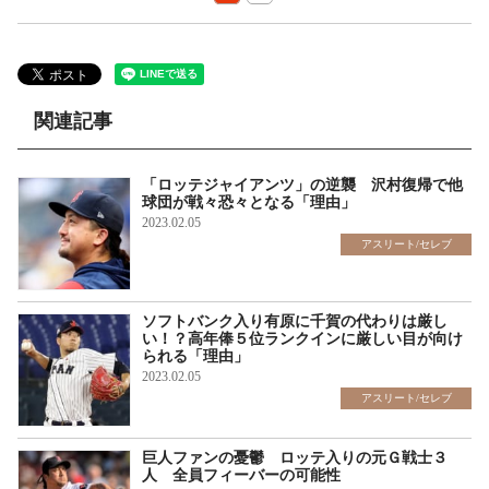
関連記事
「ロッテジャイアンツ」の逆襲 沢村復帰で他
球団が戦々恐々となる「理由」
2023.02.05
アスリート/セレブ
ソフトバンク入り有原に千賀の代わりは厳し
い！？高年俸５位ランクインに厳しい目が向け
られる「理由」
2023.02.05
アスリート/セレブ
巨人ファンの憂鬱 ロッテ入りの元Ｇ戦士３
人 全員フィーバーの可能性