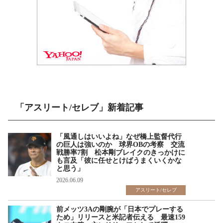
「アスリート/セレブ」新着記事
「風通しはいいよね」なぜ橋上監督代行
の巨人は強いのか 球界OBの考察 交流
戦勝率7割 松本剛ブレイクのきっかけに
も言及「彼に任せとけばうまくいくかな
と思う」
2026.06.09
アスリート/セレブ
前メッツ3Aの剛腕が「日本でプレーする
ため」リリースと米記者伝える 最速159