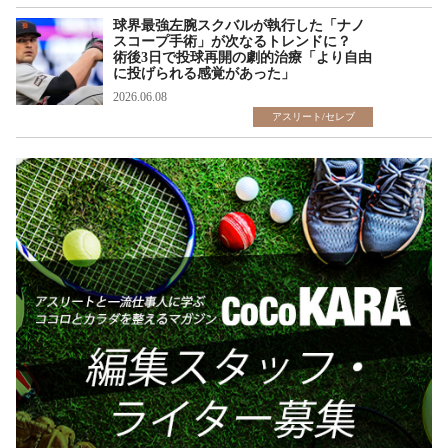
球界最強左腕スクバルが執行した「ナノ
スコープ手術」が次なるトレンドに？
術後3日で投球再開の劇的治療「より自由
に投げられる感覚があった」
2026.06.08
アスリート/セレブ