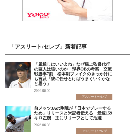
「アスリート/セレブ」新着記事
「風通しはいいよね」なぜ橋上監督代行
の巨人は強いのか 球界OBの考察 交流
戦勝率7割 松本剛ブレイクのきっかけに
も言及「彼に任せとけばうまくいくかな
と思う」
2026.06.09
アスリート/セレブ
前メッツ3Aの剛腕が「日本でプレーする
ため」リリースと米記者伝える 最速159
キロ左腕 主にリリーフとして活躍
2026.06.08
アスリート/セレブ