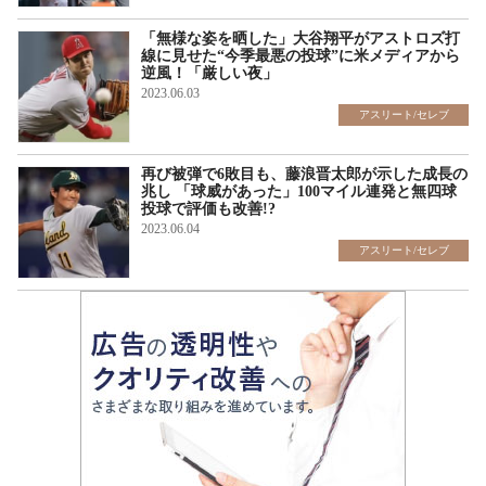
「無様な姿を晒した」大谷翔平がアストロズ打
線に見せた“今季最悪の投球”に米メディアから
逆風！「厳しい夜」
2023.06.03
アスリート/セレブ
再び被弾で6敗目も、藤浪晋太郎が示した成長の
兆し 「球威があった」100マイル連発と無四球
投球で評価も改善!?
2023.06.04
アスリート/セレブ