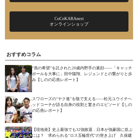
CoCoKARAnext
オンラインショップ
おすすめコラム
“燕の希望”を託された20歳内野手の素顔――「キャッチ
ボールを大事に」田中陽翔、レジェンドとの繋がりと歩
み【しのの応燕レポート】
スワローズの“ヤク進”を陰で支える――松元ユウイチヘ
ッドコーチが語る自身の役割と驚きのエピソード【しの
の応燕レポート】
【現地発】史上最強でも32強敗退…日本が強豪国に並ぶ
には？ 求められる“ロス五輪世代”の突き上げ 久保建