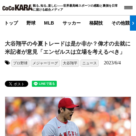
観る､知る､楽しむ――世界最高峰スポーツの感動と裏側を日常
に届ける総合メディア
トップ
野球
MLB
サッカー
格闘技
その他競技
大谷翔平の今夏トレードは是か非か？偉才の去就に
米記者が意見「エンゼルスは立場を考えるべき」
2023/6/4
プロ野球
メジャーリーグ
大谷翔平
ニュース
タグ: