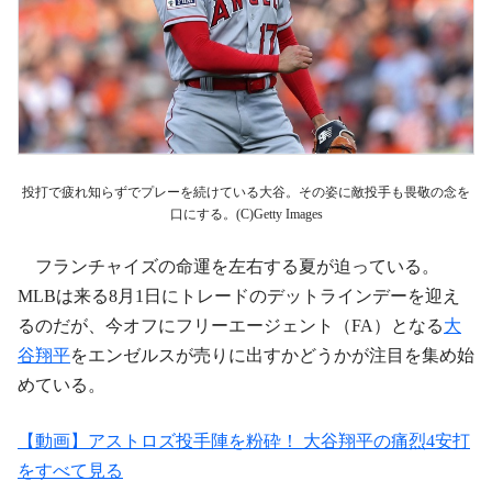
投打で疲れ知らずでプレーを続けている大谷。その姿に敵投手も畏敬の念を
口にする。(C)Getty Images
フランチャイズの命運を左右する夏が迫っている。
MLBは来る8月1日にトレードのデットラインデーを迎え
るのだが、今オフにフリーエージェント（FA）となる
大
谷翔平
をエンゼルスが売りに出すかどうかが注目を集め始
めている。
【動画】アストロズ投手陣を粉砕！ 大谷翔平の痛烈4安打
をすべて見る