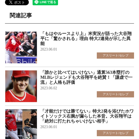
関連記事
「もはやルースより上」米実況が語った大谷翔
平に「驚かされる」理由 特大2連発が示した異
能
2023.06.01
アスリート/セレブ
「誰かと比べてはいけない」通算563本塁打の
MLBレジェンドも大谷翔平を絶賛！「謙虚で一
流」と人格も評価
2023.06.02
アスリート/セレブ
「才能だけでは勝てない」特大2発を浴びたホワ
イトソックス右腕が漏らした本音。大谷翔平は
「絶対に打たれちゃいけない相手」
2023.06.01
アスリート/セレブ