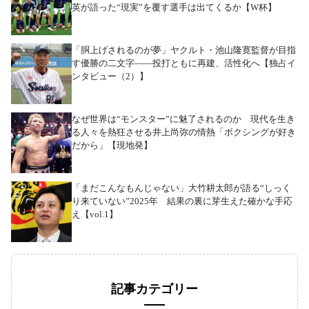
英が語った“現実”を覆す選手は出てくるか【W杯】
「胴上げされるのが夢」ヤクルト・池山隆寛監督が目指
す優勝の二文字――投打ともに再建、活性化へ【独占イ
ンタビュー（2）】
なぜ世界は“モンスター”に魅了されるのか 現代を生き
る人々を熱狂させる井上尚弥の情熱「ボクシングが好き
だから」【現地発】
「まだこんなもんじゃない」大竹耕太郎が語る“しっく
り来ていない”2025年 結果の裏に芽生えた確かな手応
え【vol.1】
記事カテゴリー