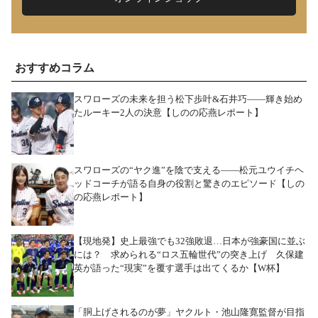
おすすめコラム
スワローズの未来を担う松下歩叶&石井巧――輝き始め
たルーキー2人の決意【しのの応燕レポート】
スワローズの“ヤク進”を陰で支える――松元ユウイチヘ
ッドコーチが語る自身の役割と驚きのエピソード【しの
の応燕レポート】
【現地発】史上最強でも32強敗退…日本が強豪国に並ぶ
には？ 求められる“ロス五輪世代”の突き上げ 久保建
英が語った“現実”を覆す選手は出てくるか【W杯】
「胴上げされるのが夢」ヤクルト・池山隆寛監督が目指