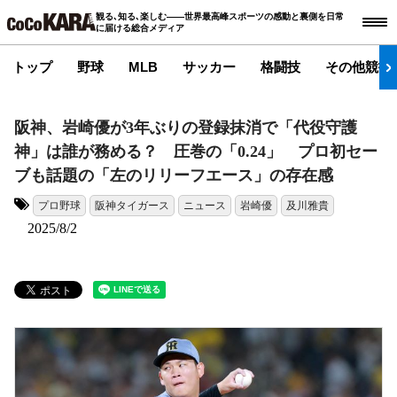
観る､知る､楽しむ――世界最高峰スポーツの感動と裏側を日常
に届ける総合メディア
トップ
野球
MLB
サッカー
格闘技
その他競技
阪神、岩崎優が3年ぶりの登録抹消で「代役守護
神」は誰が務める？ 圧巻の「0.24」 プロ初セー
ブも話題の「左のリリーフエース」の存在感
プロ野球
阪神タイガース
ニュース
岩崎優
及川雅貴
タグ:
2025/8/2