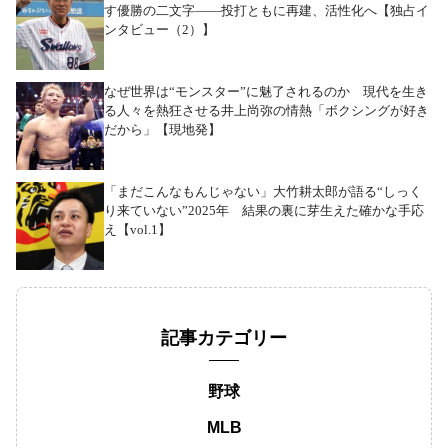
す優勝の二文字――投打ともに再建、活性化へ【独占イ
ンタビュー（2）】
なぜ世界は“モンスター”に魅了されるのか 現代を生き
る人々を熱狂させる井上尚弥の情熱「ボクシングが好き
だから」【現地発】
「まだこんなもんじゃない」大竹耕太郎が語る“しっく
り来ていない”2025年 結果の裏に芽生えた確かな手応
え【vol.1】
記事カテゴリー
野球
MLB