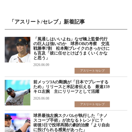
「アスリート/セレブ」新着記事
「風通しはいいよね」なぜ橋上監督代行
の巨人は強いのか 球界OBの考察 交流
戦勝率7割 松本剛ブレイクのきっかけに
も言及「彼に任せとけばうまくいくかな
と思う」
2026.06.09
アスリート/セレブ
前メッツ3Aの剛腕が「日本でプレーする
ため」リリースと米記者伝える 最速159
キロ左腕 主にリリーフとして活躍
2026.06.08
アスリート/セレブ
球界最強左腕スクバルが執行した「ナノ
スコープ手術」が次なるトレンドに？
術後3日で投球再開の劇的治療「より自由
に投げられる感覚があった」