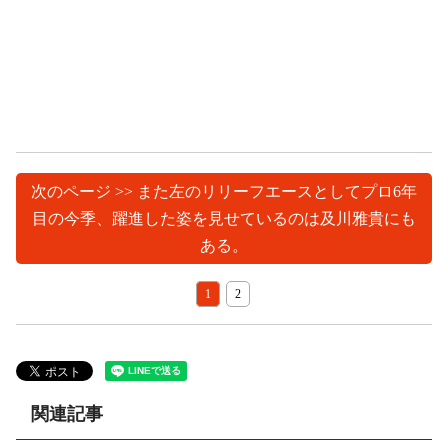
次のページ >> また左のリリーフエースとしてプロ6年
目の今季、躍進した姿を見せているのは及川雅貴にも
ある。
1
2
関連記事