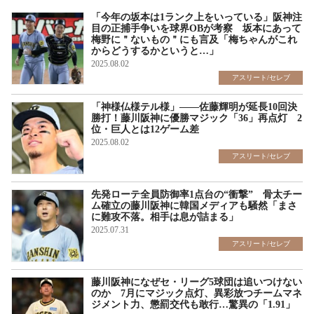
「今年の坂本は1ランク上をいっている」阪神注
目の正捕手争いを球界OBが考察 坂本にあって
梅野に＂ないもの＂にも言及「梅ちゃんがこれ
からどうするかというと…」
2025.08.02
アスリート/セレブ
「神様仏様テル様」――佐藤輝明が延長10回決
勝打！藤川阪神に優勝マジック「36」再点灯 2
位・巨人とは12ゲーム差
2025.08.02
アスリート/セレブ
先発ローテ全員防御率1点台の“衝撃” 骨太チー
ム確立の藤川阪神に韓国メディアも騒然「まさ
に難攻不落。相手は息が詰まる」
2025.07.31
アスリート/セレブ
藤川阪神になぜセ・リーグ5球団は追いつけない
のか 7月にマジック点灯、異彩放つチームマネ
ジメント力、懲罰交代も敢行…驚異の「1.91」