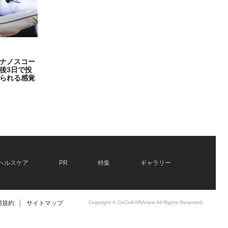
ナノスコー
後3日で投
られる感覚
ヘルスケア
PR
特集
ギャラリー
用規約
│
サイトマップ
Copyright © CoCoKARAnext All Rights Reserved.