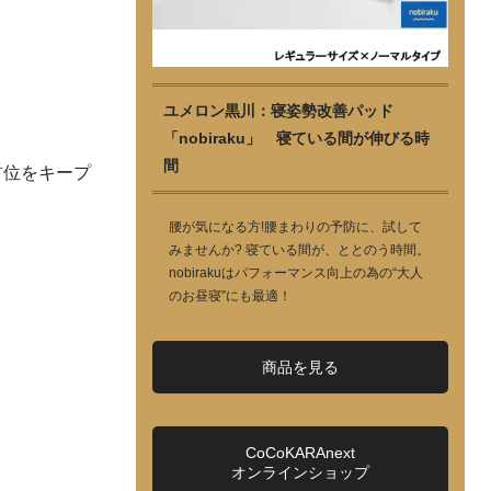
ユメロン黒川：寝姿勢改善パッド
「nobiraku」 寝ている間が伸びる時
間
首位をキープ
腰が気になる方!腰まわりの予防に、試して
みませんか? 寝ている間が、ととのう時間。
nobirakuはパフォーマンス向上の為の“大人
のお昼寝”にも最適！
商品を見る
CoCoKARAnext
オンラインショップ