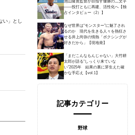
池山隆寛監督が目指す優勝の二文字
――投打ともに再建、活性化へ【独
占インタビュー（2）】
ない」とし
なぜ世界は“モンスター”に魅了され
るのか 現代を生きる人々を熱狂さ
せる井上尚弥の情熱「ボクシングが
好きだから」【現地発】
「まだこんなもんじゃない」大竹耕
太郎が語る“しっくり来ていな
い”2025年 結果の裏に芽生えた確
かな手応え【vol.1】
記事カテゴリー
野球