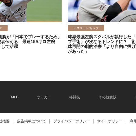
ブ
アスリート/セレブ
剛腕が「日本でプレーするため」
球界最強左腕スクバルが執行した「
記者伝える 最速159キロ左腕
プ手術」が次なるトレンドに？ 術
として活躍
球再開の劇的治療「より自由に投げ
があった」
2026.06.08
MLB
サッカー
格闘技
その他競技
社概要
│
広告掲載について
│
プライバシーポリシー
│
サイトポリシー
│
利