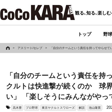
観る､知る､楽し
トップ
野
>
アスリート/セレブ
>
「自分のチームという責任を持ってやらせて
「自分のチームという責任を持
クルトは快進撃が続くのか 球界
い」 「楽しそうにみんながやっ
20
高木豊
プロ野球
東京ヤクルトスワローズ
解説
池山隆寛
タグ: