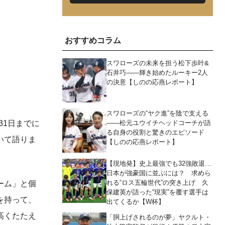
おすすめコラム
スワローズの未来を担う松下歩叶&
石井巧――輝き始めたルーキー2人
の決意【しのの応燕レポート】
スワローズの“ヤク進”を陰で支える
――松元ユウイチヘッドコーチが語
31日までに
る自身の役割と驚きのエピソード
いて語りま
【しのの応燕レポート】
【現地発】史上最強でも32強敗退…
日本が強豪国に並ぶには？ 求めら
れる“ロス五輪世代”の突き上げ 久
ーム」と個
保建英が語った“現実”を覆す選手は
を持って、
出てくるか【W杯】
高くたたえ
「胴上げされるのが夢」ヤクルト・