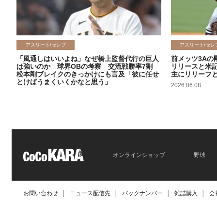
アスリート/セレブ
アスリート/セレ
「風通しはいいよね」なぜ橋上監督代行の巨人
前メッツ3Aの
は強いのか 球界OBの考察 交流戦勝率7割
リリースと米
松本剛ブレイクのきっかけにも言及「彼に任せ
主にリリーフ
とけばうまくいくかなと思う」
2026.06.08
2026.06.09
オンラインショップ
野球
お問い合わせ
│
ニュース配信先
│
バックナンバー
│
雑誌購入
│
会