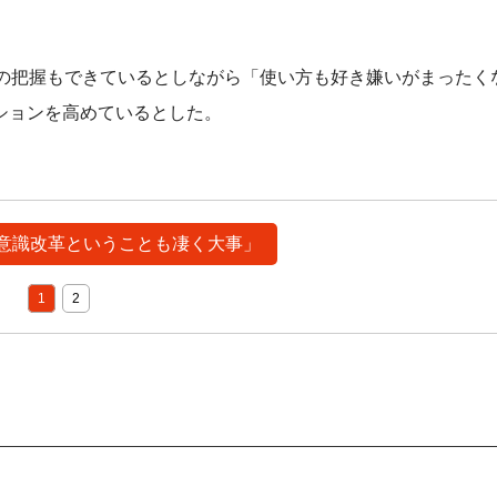
の把握もできているとしながら「使い方も好き嫌いがまったく
ションを高めているとした。
 「意識改革ということも凄く大事」
1
2