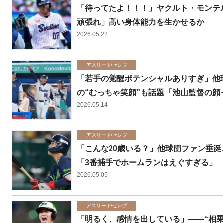
「待ってたよ！！！」ヤクルト・モンテ
頑張れ」高い身体能力を生かせるか
2026.05.22
アスリート/セレブ
「若手の覚醒ポテンシャルありすぎ」他
の“むっちゃ笑顔”も話題「池山監督の顔
2026.05.14
アスリート/セレブ
「こんな20歳いる？」他球団ファン垂
「3番捕手でホームランはえぐすぎる」
2026.05.05
アスリート/セレブ
「明るく、感情を出している」――“相