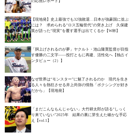
の応燕レポート】
【現地発】史上最強でも32強敗退…日本が強豪国に並ぶ
には？ 求められる“ロス五輪世代”の突き上げ 久保建
英が語った“現実”を覆す選手は出てくるか【W杯】
「胴上げされるのが夢」ヤクルト・池山隆寛監督が目指
す優勝の二文字――投打ともに再建、活性化へ【独占イ
ンタビュー（2）】
なぜ世界は“モンスター”に魅了されるのか 現代を生き
る人々を熱狂させる井上尚弥の情熱「ボクシングが好き
だから」【現地発】
「まだこんなもんじゃない」大竹耕太郎が語る“しっく
り来ていない”2025年 結果の裏に芽生えた確かな手応
え【vol.1】