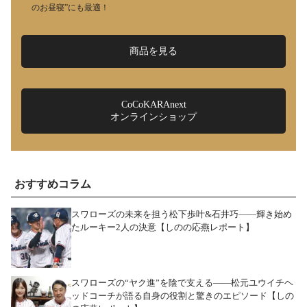
のお昼寝”にも最適！
商品を見る
CoCoKARAnext
オンラインショップ
おすすめコラム
スワローズの未来を担う松下歩叶&石井巧――輝き始め
たルーキー2人の決意【しのの応燕レポート】
スワローズの“ヤク進”を陰で支える――松元ユウイチヘ
ッドコーチが語る自身の役割と驚きのエピソード【しの