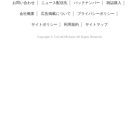
お問い合わせ
│
ニュース配信先
│
バックナンバー
│
雑誌購入
│
会社概要
│
広告掲載について
│
プライバシーポリシー
│
サイトポリシー
│
利用規約
│
サイトマップ
Copyright © CoCoKARAnext All Rights Reserved.