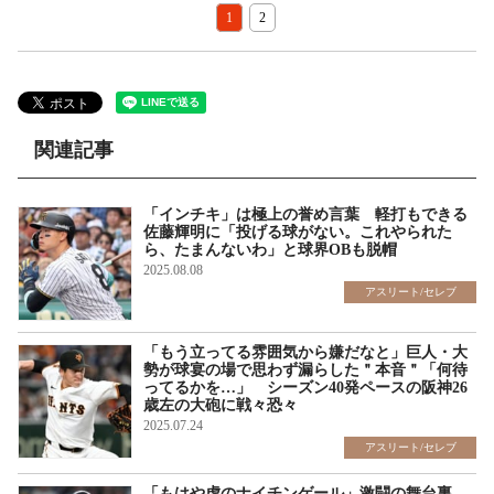
1
2
関連記事
「インチキ」は極上の誉め言葉 軽打もできる
佐藤輝明に「投げる球がない。これやられた
ら、たまんないわ」と球界OBも脱帽
2025.08.08
アスリート/セレブ
「もう立ってる雰囲気から嫌だなと」巨人・大
勢が球宴の場で思わず漏らした＂本音＂「何待
ってるかを…」 シーズン40発ペースの阪神26
歳左の大砲に戦々恐々
2025.07.24
アスリート/セレブ
「もはや虎のナイチンゲール」激闘の舞台裏