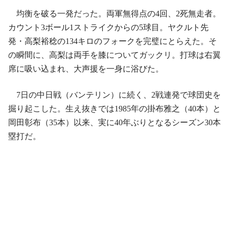
均衡を破る一発だった。両軍無得点の4回、2死無走者。
カウント3ボール1ストライクからの5球目。ヤクルト先
発・高梨裕稔の134キロのフォークを完璧にとらえた。そ
の瞬間に、高梨は両手を膝についてガックリ。打球は右翼
席に吸い込まれ、大声援を一身に浴びた。
7日の中日戦（バンテリン）に続く、2戦連発で球団史を
掘り起こした。生え抜きでは1985年の掛布雅之（40本）と
岡田彰布（35本）以来、実に40年ぶりとなるシーズン30本
塁打だ。