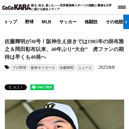
観る､知る､楽しむ――世界最高峰スポーツの感動と裏側を日常
に届ける総合メディア
トップ
野球
MLB
サッカー
格闘技
その他競技
佐藤輝明が30号！阪神生え抜きでは1985年の掛布雅
之＆岡田彰布以来、40年ぶり“大台” 虎ファンの期
待は早くも40発へ
2025/8/8
プロ野球
阪神タイガース
佐藤輝明
ニュース
タグ: