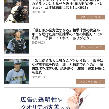
カメラマンにも見せた阪神“扇の要”の優しさに
キュン「坂本誠志郎に恋をした2025」
2025.08.08
アスリート/セレブ
「優しさが全方位すぎる」相手球団の黄金ルー
キーを助けた虎の正捕手の＂陰の気配り＂にX
注目 「手伝ってくれて、ありがとう」
2025.08.08
アスリート/セレブ
「次に使える人は誰なんだという探し」阪神は
なぜ前半戦を貯金「18」と独走できたのか 藤
川野球を球界OBが読み解く 左翼、遊撃起用に
も言及
2025.07.24
アスリート/セレブ