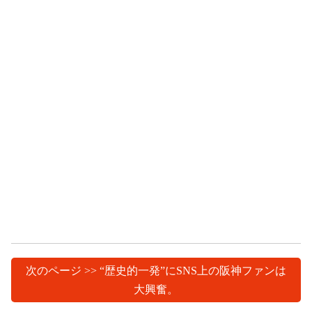
次のページ >> “歴史的一発”にSNS上の阪神ファンは
大興奮。