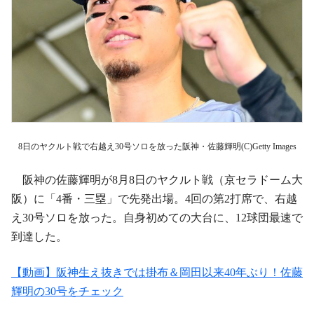
8日のヤクルト戦で右越え30号ソロを放った阪神・佐藤輝明(C)Getty Images
阪神の佐藤輝明が8月8日のヤクルト戦（京セラドーム大
阪）に「4番・三塁」で先発出場。4回の第2打席で、右越
え30号ソロを放った。自身初めての大台に、12球団最速で
到達した。
【動画】阪神生え抜きでは掛布＆岡田以来40年ぶり！佐藤
輝明の30号をチェック