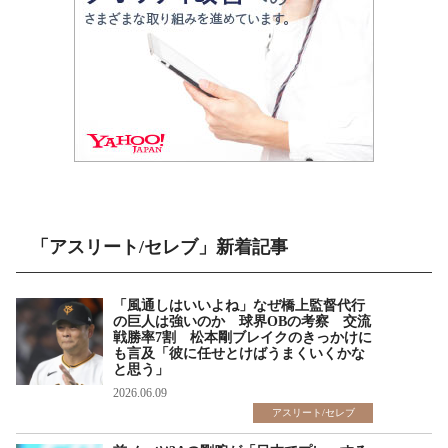
「アスリート/セレブ」新着記事
「風通しはいいよね」なぜ橋上監督代行
の巨人は強いのか 球界OBの考察 交流
戦勝率7割 松本剛ブレイクのきっかけに
も言及「彼に任せとけばうまくいくかな
と思う」
2026.06.09
アスリート/セレブ