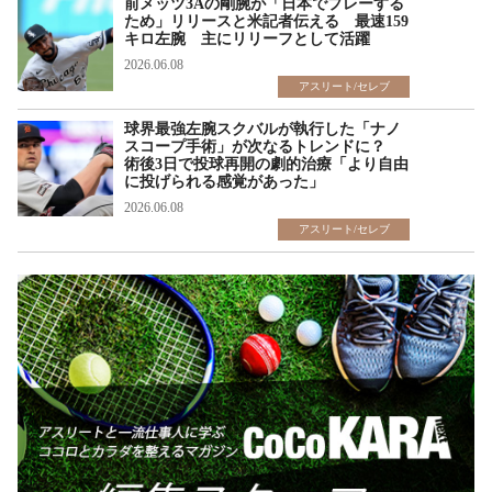
前メッツ3Aの剛腕が「日本でプレーする
ため」リリースと米記者伝える 最速159
キロ左腕 主にリリーフとして活躍
2026.06.08
アスリート/セレブ
球界最強左腕スクバルが執行した「ナノ
スコープ手術」が次なるトレンドに？
術後3日で投球再開の劇的治療「より自由
に投げられる感覚があった」
2026.06.08
アスリート/セレブ