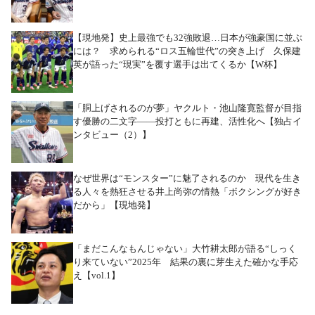
【現地発】史上最強でも32強敗退…日本が強豪国に並ぶ
には？ 求められる“ロス五輪世代”の突き上げ 久保建
英が語った“現実”を覆す選手は出てくるか【W杯】
「胴上げされるのが夢」ヤクルト・池山隆寛監督が目指
す優勝の二文字――投打ともに再建、活性化へ【独占イ
ンタビュー（2）】
なぜ世界は“モンスター”に魅了されるのか 現代を生き
る人々を熱狂させる井上尚弥の情熱「ボクシングが好き
だから」【現地発】
「まだこんなもんじゃない」大竹耕太郎が語る“しっく
り来ていない”2025年 結果の裏に芽生えた確かな手応
え【vol.1】