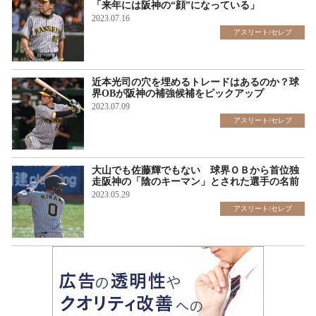
「来年には阪神の“顔”になっている」
2023.07.16
アスリート/セレブ
近本光司の穴を埋めるトレードはあるのか？球
界OBが阪神の補強候補をピックアップ
2023.07.09
アスリート/セレブ
大山でも佐藤輝でもない 球界ＯＢから首位独
走阪神の「陰のキーマン」とされた選手の名前
2023.05.29
アスリート/セレブ