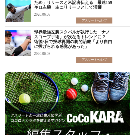
ため」リリースと米記者伝える 最速159
キロ左腕 主にリリーフとして活躍
2026.06.08
アスリート/セレブ
球界最強左腕スクバルが執行した「ナノ
スコープ手術」が次なるトレンドに？
術後3日で投球再開の劇的治療「より自由
に投げられる感覚があった」
2026.06.08
アスリート/セレブ