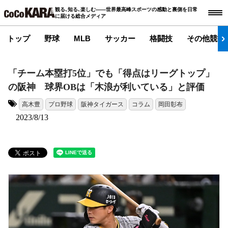
観る､知る､楽しむ――世界最高峰スポーツの感動と裏側を日常
に届ける総合メディア
トップ
野球
MLB
サッカー
格闘技
その他競技
「チーム本塁打5位」でも「得点はリーグトップ」
の阪神 球界OBは「木浪が利いている」と評価
高木豊
プロ野球
阪神タイガース
コラム
岡田彰布
タグ:
2023/8/13