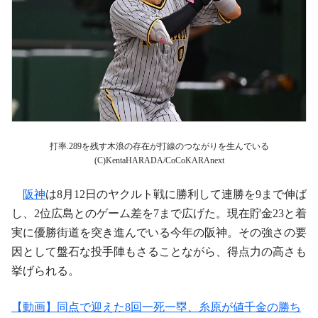
打率.289を残す木浪の存在が打線のつながりを生んでいる
(C)KentaHARADA/CoCoKARAnext
阪神
は8月12日のヤクルト戦に勝利して連勝を9まで伸ば
し、2位広島とのゲーム差を7まで広げた。現在貯金23と着
実に優勝街道を突き進んでいる今年の阪神。その強さの要
因として盤石な投手陣もさることながら、得点力の高さも
挙げられる。
【動画】同点で迎えた8回一死一塁、糸原が値千金の勝ち