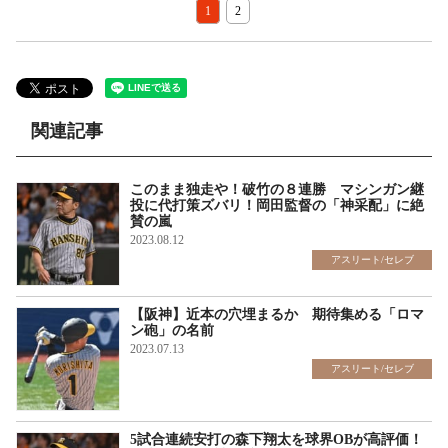
1
2
関連記事
このまま独走や！破竹の８連勝 マシンガン継
投に代打策ズバリ！岡田監督の「神采配」に絶
賛の嵐
2023.08.12
アスリート/セレブ
【阪神】近本の穴埋まるか 期待集める「ロマ
ン砲」の名前
2023.07.13
アスリート/セレブ
5試合連続安打の森下翔太を球界OBが高評価！