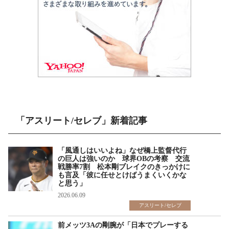
「アスリート/セレブ」新着記事
「風通しはいいよね」なぜ橋上監督代行
の巨人は強いのか 球界OBの考察 交流
戦勝率7割 松本剛ブレイクのきっかけに
も言及「彼に任せとけばうまくいくかな
と思う」
2026.06.09
アスリート/セレブ
前メッツ3Aの剛腕が「日本でプレーする