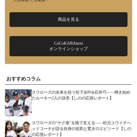
商品を見る
CoCoKARAnext
オンラインショップ
おすすめコラム
スワローズの未来を担う松下歩叶&石井巧――輝き始め
たルーキー2人の決意【しのの応燕レポート】
スワローズの“ヤク進”を陰で支える――松元ユウイチヘ
ッドコーチが語る自身の役割と驚きのエピソード【しの
の応燕レポート】