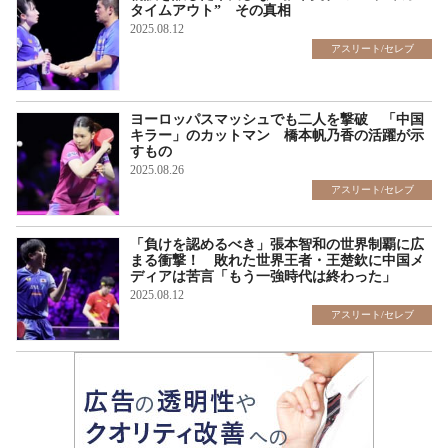
タイムアウト” その真相
2025.08.12
アスリート/セレブ
ヨーロッパスマッシュでも二人を撃破 「中国
キラー」のカットマン 橋本帆乃香の活躍が示
すもの
2025.08.26
アスリート/セレブ
「負けを認めるべき」張本智和の世界制覇に広
まる衝撃！ 敗れた世界王者・王楚欽に中国メ
ディアは苦言「もう一強時代は終わった」
2025.08.12
アスリート/セレブ