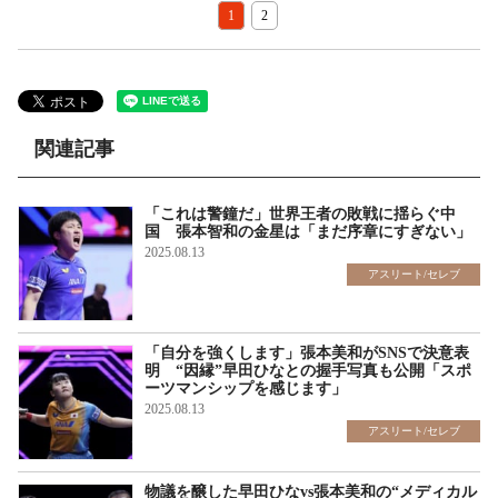
1
2
関連記事
「これは警鐘だ」世界王者の敗戦に揺らぐ中
国 張本智和の金星は「まだ序章にすぎない」
2025.08.13
アスリート/セレブ
「自分を強くします」張本美和がSNSで決意表
明 “因縁”早田ひなとの握手写真も公開「スポ
ーツマンシップを感じます」
2025.08.13
アスリート/セレブ
物議を醸した早田ひなvs張本美和の“メディカル