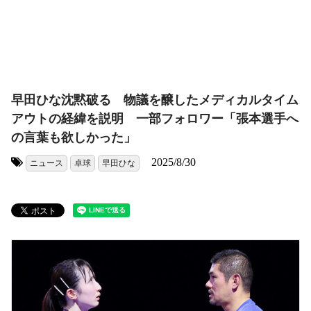
早田ひな沈黙破る 物議を醸したメディカルタイム
アウトの経緯を説明 一部フォロワー「張本選手へ
の言葉も欲しかった」
2025/8/30
ニュース
卓球
早田ひな
タグ: