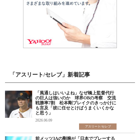
「アスリート/セレブ」新着記事
「風通しはいいよね」なぜ橋上監督代行
の巨人は強いのか 球界OBの考察 交流
戦勝率7割 松本剛ブレイクのきっかけに
も言及「彼に任せとけばうまくいくかな
と思う」
2026.06.09
アスリート/セレブ
前メッツ3Aの剛腕が「日本でプレーする