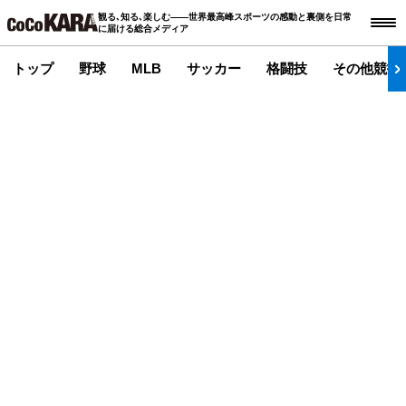
観る､知る､楽しむ――世界最高峰スポーツの感動と裏側を日常
に届ける総合メディア
トップ
野球
MLB
サッカー
格闘技
その他競技