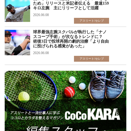
ため」リリースと米記者伝える 最速159
キロ左腕 主にリリーフとして活躍
2026.06.08
アスリート/セレブ
球界最強左腕スクバルが執行した「ナノ
スコープ手術」が次なるトレンドに？
術後3日で投球再開の劇的治療「より自由
に投げられる感覚があった」
2026.06.08
アスリート/セレブ