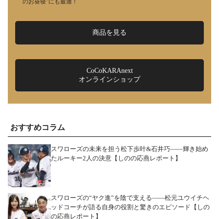
のお昼寝”にも最適！
商品を見る
CoCoKARAnext
オンラインショップ
おすすめコラム
スワローズの未来を担う松下歩叶&石井巧――輝き始め
たルーキー2人の決意【しのの応燕レポート】
スワローズの“ヤク進”を陰で支える――松元ユウイチヘ
ッドコーチが語る自身の役割と驚きのエピソード【しの
の応燕レポート】