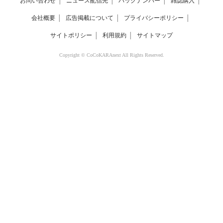
お問い合わせ
│
ニュース配信先
│
バックナンバー
│
雑誌購入
│
会社概要
│
広告掲載について
│
プライバシーポリシー
│
サイトポリシー
│
利用規約
│
サイトマップ
Copyright © CoCoKARAnext All Rights Reserved.