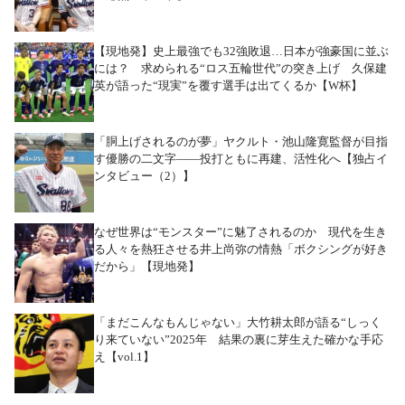
【現地発】史上最強でも32強敗退…日本が強豪国に並ぶ
には？ 求められる“ロス五輪世代”の突き上げ 久保建
英が語った“現実”を覆す選手は出てくるか【W杯】
「胴上げされるのが夢」ヤクルト・池山隆寛監督が目指
す優勝の二文字――投打ともに再建、活性化へ【独占イ
ンタビュー（2）】
なぜ世界は“モンスター”に魅了されるのか 現代を生き
る人々を熱狂させる井上尚弥の情熱「ボクシングが好き
だから」【現地発】
「まだこんなもんじゃない」大竹耕太郎が語る“しっく
り来ていない”2025年 結果の裏に芽生えた確かな手応
え【vol.1】