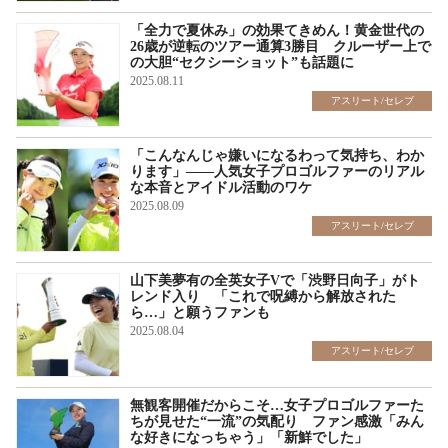
「全力で夏休み」の効果てきめん！黄金世代の
26歳が逆転のツアー通算3勝目 クルーザー上で
の大胆“セクシーショット”も話題に
2025.08.11
アスリート/セレブ
「こんなんじゃ嫌いになるわって気持ち、わか
ります」――人気女子プロゴルファーのリアル
な本音とアイドル活動のワケ
2025.08.09
アスリート/セレブ
山下美夢有の全英女子Vで「渋野日向子」がト
レンド入り 「これで呪縛から解放された
ら…」と願うファンも
2025.08.04
アスリート/セレブ
無観客開催だからこそ…女子プロゴルファーた
ちが見せた“一流”の気配り ファン感激「みん
な好きになっちゃう」「新鮮でした」