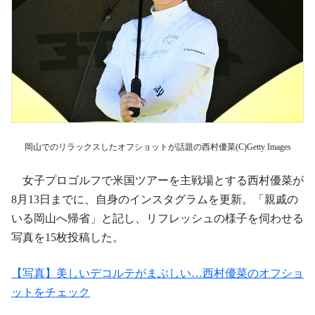
岡山でのリラックスしたオフショットが話題の西村優菜(C)Getty Images
女子プロゴルフで米国ツアーを主戦場とする西村優菜が
8月13日までに、自身のインスタグラムを更新。「親戚の
いる岡山へ帰省」と記し、リフレッシュの様子を伺わせる
写真を15枚投稿した。
【写真】美しいデコルテがまぶしい…西村優菜のオフショ
ットをチェック