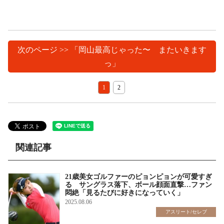
次のページ >> 「岡山最高じゃった〜 またいきます
っ」
1
2
関連記事
21歳美女ゴルファーのピョンピョンが可愛すぎ
る サングラス落下、ボール顔面直撃…ファン
悶絶「見るたびに好きになっていく」
2025.08.06
アスリート/セレブ