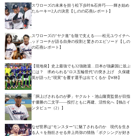
スワローズの未来を担う松下歩叶&石井巧――輝き始め
たルーキー2人の決意【しのの応燕レポート】
スワローズの“ヤク進”を陰で支える――松元ユウイチヘ
ッドコーチが語る自身の役割と驚きのエピソード【しの
の応燕レポート】
【現地発】史上最強でも32強敗退…日本が強豪国に並ぶ
には？ 求められる“ロス五輪世代”の突き上げ 久保建
英が語った“現実”を覆す選手は出てくるか【W杯】
「胴上げされるのが夢」ヤクルト・池山隆寛監督が目指
す優勝の二文字――投打ともに再建、活性化へ【独占イ
ンタビュー（2）】
なぜ世界は“モンスター”に魅了されるのか 現代を生き
る人々を熱狂させる井上尚弥の情熱「ボクシングが好き