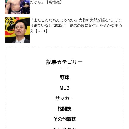
だから」【現地発】
「まだこんなもんじゃない」大竹耕太郎が語る“しっく
り来ていない”2025年 結果の裏に芽生えた確かな手応
え【vol.1】
記事カテゴリー
野球
MLB
サッカー
格闘技
その他競技