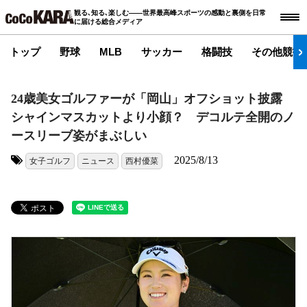
観る､知る､楽しむ――世界最高峰スポーツの感動と裏側を日常
に届ける総合メディア
トップ
野球
MLB
サッカー
格闘技
その他競技
24歳美女ゴルファーが「岡山」オフショット披露
シャインマスカットより小顔？ デコルテ全開のノ
ースリーブ姿がまぶしい
2025/8/13
女子ゴルフ
ニュース
西村優菜
タグ: