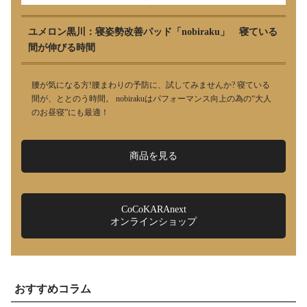
ユメロン黒川：寝姿勢改善パッド「nobiraku」 寝ている
間が伸びる時間
腰が気になる方!腰まわりの予防に、試してみませんか? 寝ている
間が、ととのう時間。 nobirakuはパフォーマンス向上の為の“大人
のお昼寝”にも最適！
商品を見る
CoCoKARAnext
オンラインショップ
おすすめコラム