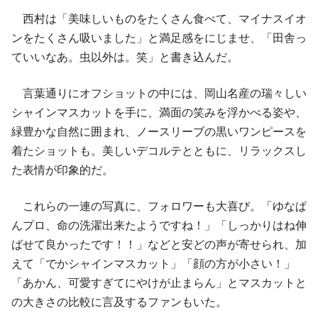
西村は「美味しいものをたくさん食べて、マイナスイオ
ンをたくさん吸いました」と満足感をにじませ、「田舎っ
ていいなあ。虫以外は。笑」と書き込んだ。
言葉通りにオフショットの中には、岡山名産の瑞々しい
シャインマスカットを手に、満面の笑みを浮かべる姿や、
緑豊かな自然に囲まれ、ノースリーブの黒いワンピースを
着たショットも。美しいデコルテとともに、リラックスし
た表情が印象的だ。
これらの一連の写真に、フォロワーも大喜び。「ゆなぱ
んプロ、命の洗濯出来たようですね！」「しっかりはね伸
ばせて良かったです！！」などと安どの声が寄せられ、加
えて「でかシャインマスカット」「顔の方が小さい！」
「あかん、可愛すぎてにやけが止まらん」とマスカットと
の大きさの比較に言及するファンもいた。