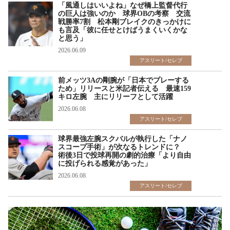
「風通しはいいよね」なぜ橋上監督代行
の巨人は強いのか 球界OBの考察 交流
戦勝率7割 松本剛ブレイクのきっかけに
も言及「彼に任せとけばうまくいくかな
と思う」
2026.06.09
アスリート/セレブ
前メッツ3Aの剛腕が「日本でプレーする
ため」リリースと米記者伝える 最速159
キロ左腕 主にリリーフとして活躍
2026.06.08
アスリート/セレブ
球界最強左腕スクバルが執行した「ナノ
スコープ手術」が次なるトレンドに？
術後3日で投球再開の劇的治療「より自由
に投げられる感覚があった」
2026.06.08
アスリート/セレブ