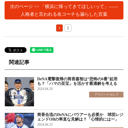
次のページ >> 「横浜に帰ってきてほしいって」――
人格者と言われる名コーチも漏らした言葉
1
2
関連記事
DeNA電撃復帰の筒香嘉智は“恐怖の6番”起用
も？「ハマの至宝」を活かす最適解を考える
2024.04.20
アスリート/セレブ
筒香合流のDeNAにバウアーも必要か 球団レジ
ェンドOBの率直な見解は？「心情的にはー」
2024.04.23