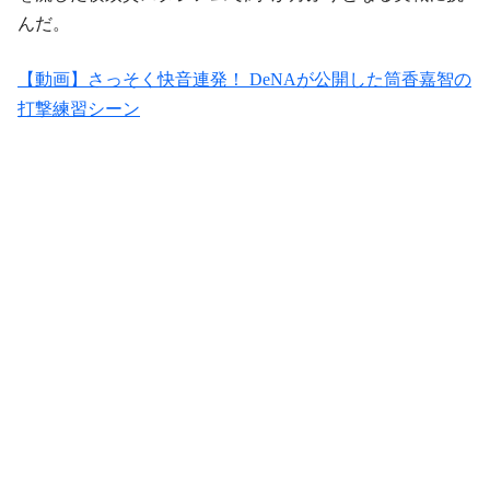
んだ。
【動画】さっそく快音連発！ DeNAが公開した筒香嘉智の
打撃練習シーン