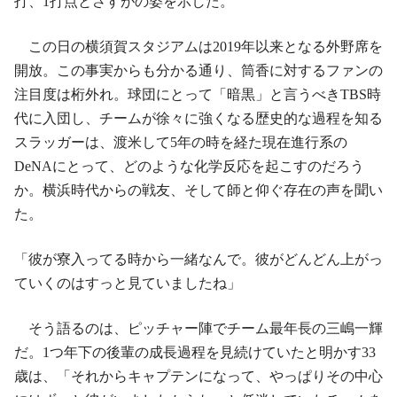
打、1打点とさすがの姿を示した。
この日の横須賀スタジアムは2019年以来となる外野席を
開放。この事実からも分かる通り、筒香に対するファンの
注目度は桁外れ。球団にとって「暗黒」と言うべきTBS時
代に入団し、チームが徐々に強くなる歴史的な過程を知る
スラッガーは、渡米して5年の時を経た現在進行系の
DeNAにとって、どのような化学反応を起こすのだろう
か。横浜時代からの戦友、そして師と仰ぐ存在の声を聞い
た。
「彼が寮入ってる時から一緒なんで。彼がどんどん上がっ
ていくのはすっと見ていましたね」
そう語るのは、ピッチャー陣でチーム最年長の三嶋一輝
だ。1つ年下の後輩の成長過程を見続けていたと明かす33
歳は、「それからキャプテンになって、やっぱりその中心