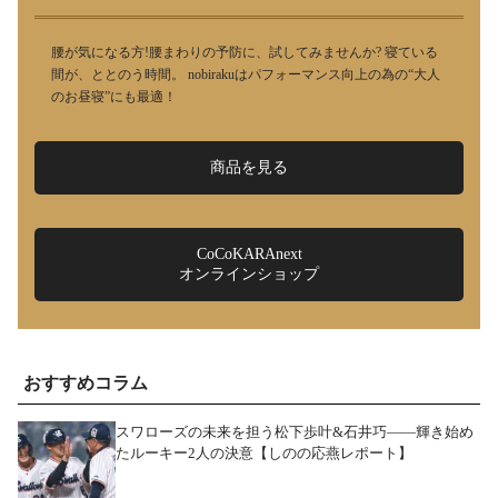
腰が気になる方!腰まわりの予防に、試してみませんか? 寝ている
間が、ととのう時間。 nobirakuはパフォーマンス向上の為の“大人
のお昼寝”にも最適！
商品を見る
CoCoKARAnext
オンラインショップ
おすすめコラム
スワローズの未来を担う松下歩叶&石井巧――輝き始め
たルーキー2人の決意【しのの応燕レポート】