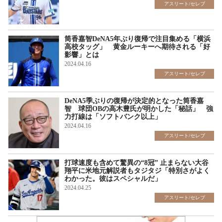
アスリート/セレブ
筒香嘉智DeNA5年ぶり復帰で注目集める「横浜
高校タッグ」 黄金ルーキーへ期待される「好
影響」とは
2024.04.16
アスリート/セレブ
DeNA5季ぶりの復帰が決定的となった筒香嘉
智 球団OBの高木豊氏が明かした「秘話」 強
力打線は「ソフトバンク以上」
2024.04.16
アスリート/セレブ
打球速度も含めて驚異の“8冠” 止まらない大谷
翔平に米地元解説者もタジタジ「特別さがよく
わかった。彼はスペシャルだ」
2024.04.25
アスリート/セレブ