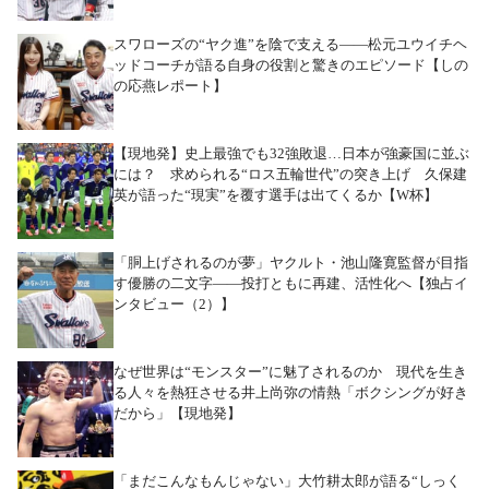
スワローズの“ヤク進”を陰で支える――松元ユウイチヘ
ッドコーチが語る自身の役割と驚きのエピソード【しの
の応燕レポート】
【現地発】史上最強でも32強敗退…日本が強豪国に並ぶ
には？ 求められる“ロス五輪世代”の突き上げ 久保建
英が語った“現実”を覆す選手は出てくるか【W杯】
「胴上げされるのが夢」ヤクルト・池山隆寛監督が目指
す優勝の二文字――投打ともに再建、活性化へ【独占イ
ンタビュー（2）】
なぜ世界は“モンスター”に魅了されるのか 現代を生き
る人々を熱狂させる井上尚弥の情熱「ボクシングが好き
だから」【現地発】
「まだこんなもんじゃない」大竹耕太郎が語る“しっく