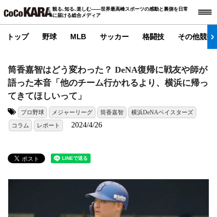
観る､知る､楽しむ――世界最高峰スポーツの感動と裏側を日常
に届ける総合メディア
トップ
野球
MLB
サッカー
格闘技
その他競技
筒香嘉智はどう変わった？ DeNA復帰に戦友や師が
語った本音「他のチーム行かれるより、横浜に帰っ
てきてほしいって」
プロ野球
メジャーリーグ
筒香嘉智
横浜DeNAベイスターズ
タグ:
2024/4/26
コラム
レポート