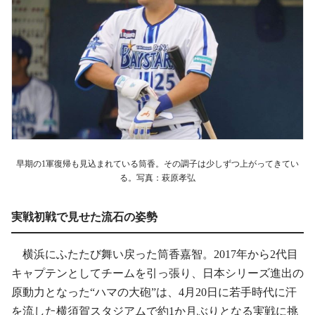
早期の1軍復帰も見込まれている筒香。その調子は少しずつ上がってきてい
る。写真：萩原孝弘
実戦初戦で見せた流石の姿勢
横浜にふたたび舞い戻った筒香嘉智。2017年から2代目
キャプテンとしてチームを引っ張り、日本シリーズ進出の
原動力となった“ハマの大砲”は、4月20日に若手時代に汗
を流した横須賀スタジアムで約1か月ぶりとなる実戦に挑