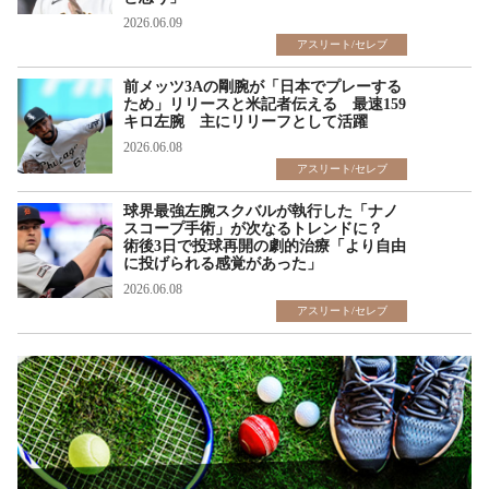
2026.06.09
アスリート/セレブ
前メッツ3Aの剛腕が「日本でプレーする
ため」リリースと米記者伝える 最速159
キロ左腕 主にリリーフとして活躍
2026.06.08
アスリート/セレブ
球界最強左腕スクバルが執行した「ナノ
スコープ手術」が次なるトレンドに？
術後3日で投球再開の劇的治療「より自由
に投げられる感覚があった」
2026.06.08
アスリート/セレブ