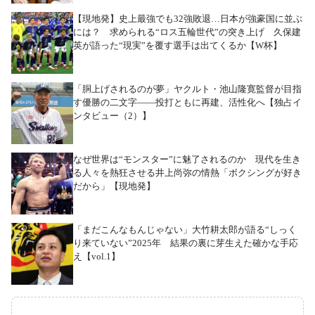
【現地発】史上最強でも32強敗退…日本が強豪国に並ぶ
には？ 求められる“ロス五輪世代”の突き上げ 久保建
英が語った“現実”を覆す選手は出てくるか【W杯】
「胴上げされるのが夢」ヤクルト・池山隆寛監督が目指
す優勝の二文字――投打ともに再建、活性化へ【独占イ
ンタビュー（2）】
なぜ世界は“モンスター”に魅了されるのか 現代を生き
る人々を熱狂させる井上尚弥の情熱「ボクシングが好き
だから」【現地発】
「まだこんなもんじゃない」大竹耕太郎が語る“しっく
り来ていない”2025年 結果の裏に芽生えた確かな手応
え【vol.1】