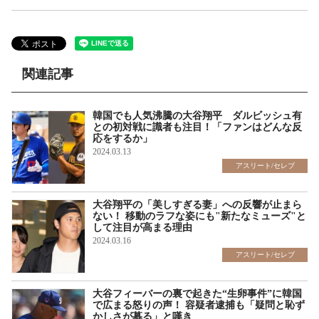
関連記事
韓国でも人気沸騰の大谷翔平 ダルビッシュ有
との初対戦に識者も注目！「ファンはどんな反
応をするか」
2024.03.13
アスリート/セレブ
大谷翔平の「美しすぎる妻」への反響が止まら
ない！ 移動のラフな姿にも"新たなミューズ"と
して注目が高まる理由
2024.03.16
アスリート/セレブ
大谷フィーバーの裏で起きた“生卵事件”に韓国
で広まる怒りの声！ 容疑者逮捕も「疑問と恥ず
かしさが募る」と嘆き