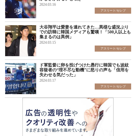
2024.03.16
アスリート/セレブ
大谷翔平は愛妻を連れてきた…異様な盛況ぶり
での訪韓に韓国メディアも驚嘆！「500人以上も
集まるのは異例」
2024.03.15
アスリート/セレブ
ド軍監督に卵を投げつけた愚行に韓国でも波紋
容疑者の“理不尽な動機”に怒りの声も「信用を
失わせる気だった」
2024.03.17
アスリート/セレブ