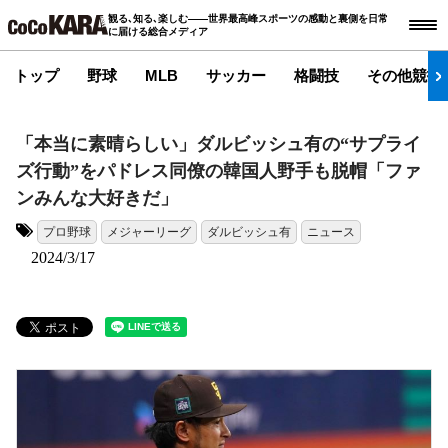
観る､知る､楽しむ――世界最高峰スポーツの感動と裏側を日常
に届ける総合メディア
トップ
野球
MLB
サッカー
格闘技
その他競技
「本当に素晴らしい」ダルビッシュ有の“サプライ
ズ行動”をパドレス同僚の韓国人野手も脱帽「ファ
ンみんな大好きだ」
プロ野球
メジャーリーグ
ダルビッシュ有
ニュース
タグ:
2024/3/17