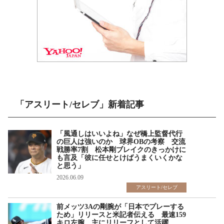
「アスリート/セレブ」新着記事
「風通しはいいよね」なぜ橋上監督代行
の巨人は強いのか 球界OBの考察 交流
戦勝率7割 松本剛ブレイクのきっかけに
も言及「彼に任せとけばうまくいくかな
と思う」
2026.06.09
アスリート/セレブ
前メッツ3Aの剛腕が「日本でプレーする
ため」リリースと米記者伝える 最速159
キロ左腕 主にリリーフとして活躍