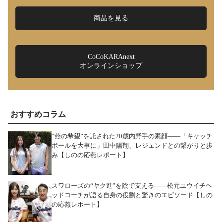
商品を見る
CoCoKARAnext
オンラインショップ
おすすめコラム
“燕の希望”を託された20歳内野手の素顔――「キャッチ
ボールを大事に」田中陽翔、レジェンドとの繋がりと歩
み【しのの応燕レポート】
スワローズの“ヤク進”を陰で支える――松元ユウイチヘ
ッドコーチが語る自身の役割と驚きのエピソード【しの
の応燕レポート】