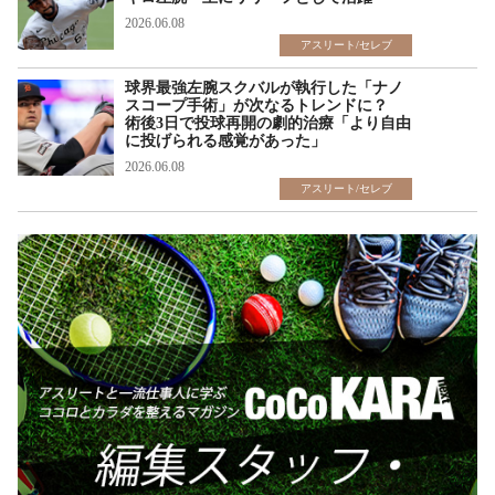
2026.06.08
アスリート/セレブ
球界最強左腕スクバルが執行した「ナノ
スコープ手術」が次なるトレンドに？
術後3日で投球再開の劇的治療「より自由
に投げられる感覚があった」
2026.06.08
アスリート/セレブ