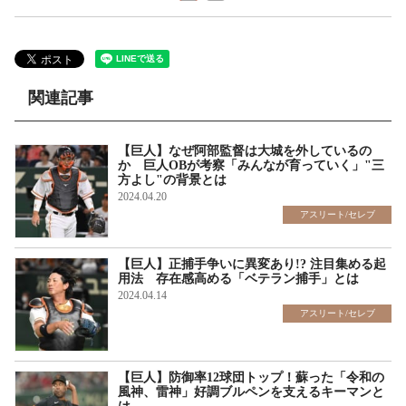
関連記事
【巨人】なぜ阿部監督は大城を外しているの
か 巨人OBが考察「みんなが育っていく」"三
方よし"の背景とは
2024.04.20
アスリート/セレブ
【巨人】正捕手争いに異変あり!? 注目集める起
用法 存在感高める「ベテラン捕手」とは
2024.04.14
アスリート/セレブ
【巨人】防御率12球団トップ！蘇った「令和の
風神、雷神」好調ブルペンを支えるキーマンと