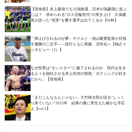
【現地発】史上最強でも32強敗退…日本が強豪国に並ぶ
には？ 求められる“ロス五輪世代”の突き上げ 久保建
英が語った“現実”を覆す選手は出てくるか【W杯】
「胴上げされるのが夢」ヤクルト・池山隆寛監督が目指
す優勝の二文字――投打ともに再建、活性化へ【独占イ
ンタビュー（2）】
なぜ世界は“モンスター”に魅了されるのか 現代を生き
る人々を熱狂させる井上尚弥の情熱「ボクシングが好き
だから」【現地発】
「まだこんなもんじゃない」大竹耕太郎が語る“しっく
り来ていない”2025年 結果の裏に芽生えた確かな手応
え【vol.1】