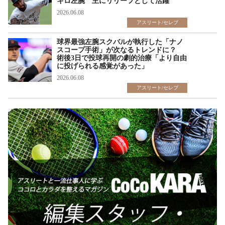
キロ左腕 主にリリーフとして活躍
2026.06.08
アスリート/セレブ
球界最強左腕スクバルが執行した「ナノ
スコープ手術」が次なるトレンドに？
術後3日で投球再開の劇的治療「より自由
に投げられる感覚があった」
2026.06.08
アスリート/セレブ