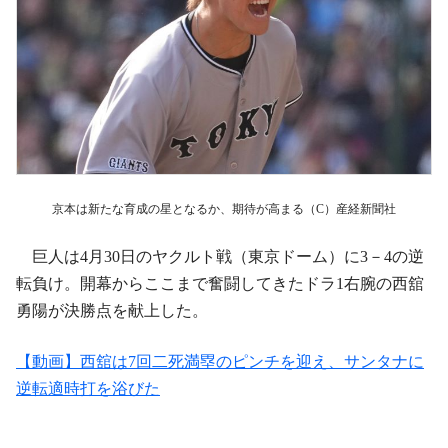
京本は新たな育成の星となるか、期待が高まる（C）産経新聞社
巨人は4月30日のヤクルト戦（東京ドーム）に3－4の逆
転負け。開幕からここまで奮闘してきたドラ1右腕の西舘
勇陽が決勝点を献上した。
【動画】西舘は7回二死満塁のピンチを迎え、サンタナに
逆転適時打を浴びた