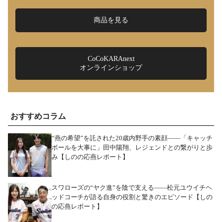
商品を見る
CoCoKARAnext
オンラインショップ
おすすめコラム
“燕の希望”を託された20歳内野手の素顔――「キャッチ
ボールを大事に」田中陽翔、レジェンドとの繋がりと歩
み【しのの応燕レポート】
スワローズの“ヤク進”を陰で支える――松元ユウイチヘ
ッドコーチが語る自身の役割と驚きのエピソード【しの
の応燕レポート】