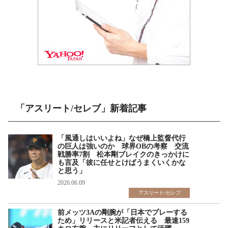
「アスリート/セレブ」新着記事
「風通しはいいよね」なぜ橋上監督代行
の巨人は強いのか 球界OBの考察 交流
戦勝率7割 松本剛ブレイクのきっかけに
も言及「彼に任せとけばうまくいくかな
と思う」
2026.06.09
アスリート/セレブ
前メッツ3Aの剛腕が「日本でプレーする
ため」リリースと米記者伝える 最速159