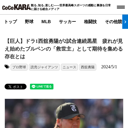
観る､知る､楽しむ――世界最高峰スポーツの感動と裏側を日常
に届ける総合メディア
トップ
野球
MLB
サッカー
格闘技
その他競技
【巨人】ドラ1西舘勇陽が2試合連続黒星 疲れが見
え始めたブルペンの「救世主」として期待を集める
存在とは
2024/5/1
プロ野球
読売ジャイアンツ
ニュース
西舘勇陽
タグ: