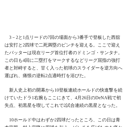
3－2と1点リードの7回の場面から3番手で登板した西舘
は安打と2四球で二死満塁のピンチを迎える。ここで迎え
たバッターは現在リーグ首位打者のドミンゴ・サンタナ。
この日も4回に二塁打をマークするなどリーグ屈指の強打
者と対峙すると、甘く入った初球のスライダーを逆方向へ
運ばれ、痛恨の逆転2点適時打を浴びた。
新人史上初の開幕から10登板連続ホールドの快進撃を続
けていたドラ1右腕もここにきて、4月26日のDeNA戦で初
失点、初黒星を喫してこれで2試合連続の黒星となった。
10ホールド中はわずか2四球だったところ、この日は青