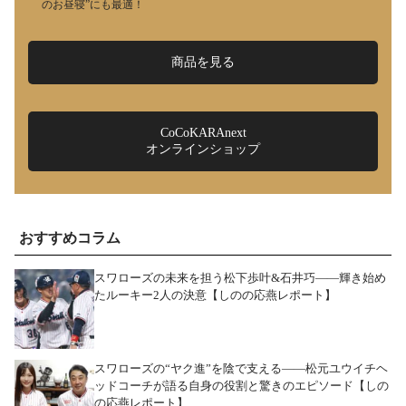
のお昼寝”にも最適！
商品を見る
CoCoKARAnext
オンラインショップ
おすすめコラム
スワローズの未来を担う松下歩叶&石井巧――輝き始め
たルーキー2人の決意【しのの応燕レポート】
スワローズの“ヤク進”を陰で支える――松元ユウイチヘ
ッドコーチが語る自身の役割と驚きのエピソード【しの
の応燕レポート】