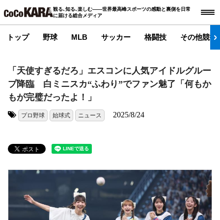
観る､知る､楽しむ――世界最高峰スポーツの感動と裏側を日常
に届ける総合メディア
トップ
野球
MLB
サッカー
格闘技
その他競技
「天使すぎるだろ」エスコンに人気アイドルグルー
プ降臨 白ミニスカ“ふわり”でファン魅了「何もか
もが完璧だったよ！」
2025/8/24
プロ野球
始球式
ニュース
タグ: