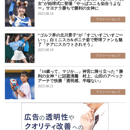
女”が始球式に登場「やっぱユニも似合うよな
ー」サヨナラ勝ちで勝利の女神に
2025.08.14
アスリート/セレブ
“ゴルフ界の北川景子”が「すごいすごいすごー
いっ」白ミニスカ&ポニテ姿で野球ファンも魅
了「チアにスカウトされそう」
2025.08.19
アスリート/セレブ
「14歳って、マジか…」神宮に降り立った＂勝
利の女神＂に話題沸騰 村上、山田のアベック
アーチで快勝「透明感、半端ない」
2025.08.21
アスリート/セレブ