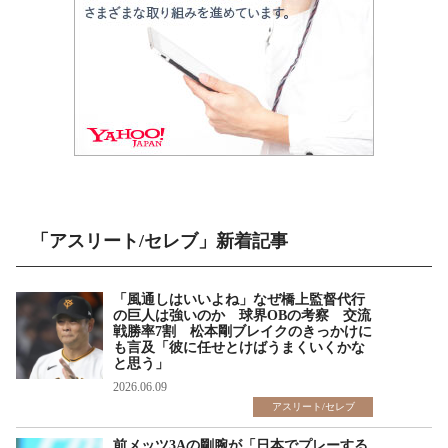
「アスリート/セレブ」新着記事
「風通しはいいよね」なぜ橋上監督代行
の巨人は強いのか 球界OBの考察 交流
戦勝率7割 松本剛ブレイクのきっかけに
も言及「彼に任せとけばうまくいくかな
と思う」
2026.06.09
アスリート/セレブ
前メッツ3Aの剛腕が「日本でプレーする