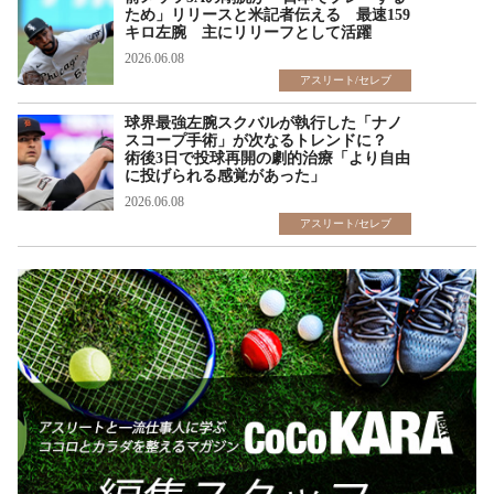
ため」リリースと米記者伝える 最速159
キロ左腕 主にリリーフとして活躍
2026.06.08
アスリート/セレブ
球界最強左腕スクバルが執行した「ナノ
スコープ手術」が次なるトレンドに？
術後3日で投球再開の劇的治療「より自由
に投げられる感覚があった」
2026.06.08
アスリート/セレブ