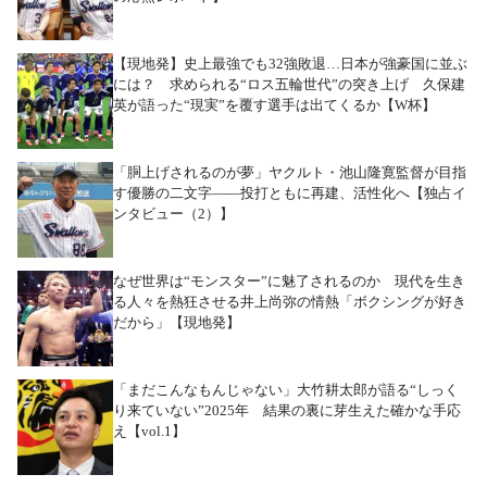
【現地発】史上最強でも32強敗退…日本が強豪国に並ぶ
には？ 求められる“ロス五輪世代”の突き上げ 久保建
英が語った“現実”を覆す選手は出てくるか【W杯】
「胴上げされるのが夢」ヤクルト・池山隆寛監督が目指
す優勝の二文字――投打ともに再建、活性化へ【独占イ
ンタビュー（2）】
なぜ世界は“モンスター”に魅了されるのか 現代を生き
る人々を熱狂させる井上尚弥の情熱「ボクシングが好き
だから」【現地発】
「まだこんなもんじゃない」大竹耕太郎が語る“しっく
り来ていない”2025年 結果の裏に芽生えた確かな手応
え【vol.1】