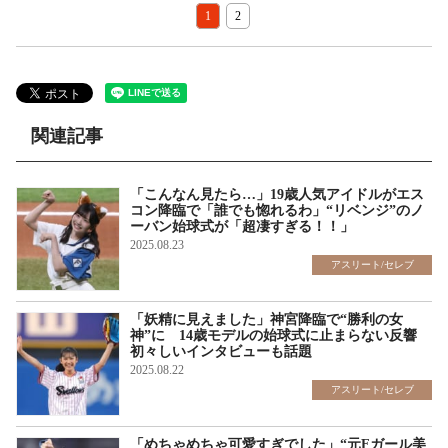
1
2
関連記事
「こんなん見たら…」19歳人気アイドルがエス
コン降臨で「誰でも惚れるわ」“リベンジ”のノ
ーバン始球式が「超凄すぎる！！」
2025.08.23
アスリート/セレブ
「妖精に見えました」神宮降臨で“勝利の女
神”に 14歳モデルの始球式に止まらない反響
初々しいインタビューも話題
2025.08.22
アスリート/セレブ
「めちゃめちゃ可愛すぎでした」“元Fガール美