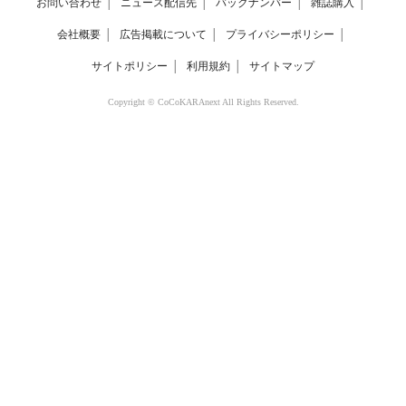
お問い合わせ
│
ニュース配信先
│
バックナンバー
│
雑誌購入
│
会社概要
│
広告掲載について
│
プライバシーポリシー
│
サイトポリシー
│
利用規約
│
サイトマップ
Copyright © CoCoKARAnext All Rights Reserved.